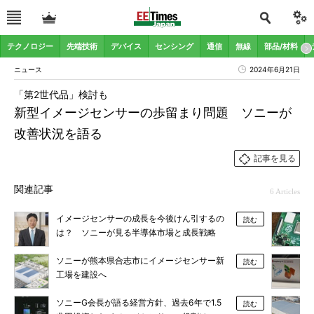
テクノロジー
先端技術
デバイス
センシング
通信
無線
部品/材料
ニュース
2024年6月21日
「第2世代品」検討も
新型イメージセンサーの歩留まり問題 ソニーが
改善状況を語る
記事を見る
関連記事
6 Articles
イメージセンサーの成長を今後けん引するの
読む
は？ ソニーが見る半導体市場と成長戦略
ソニーが熊本県合志市にイメージセンサー新
読む
工場を建設へ
ソニーG会長が語る経営方針、過去6年で1.5
読む