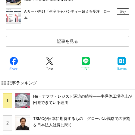
AIサーバ向け「生産キャパシティー超える受注」ロー
読む
ム
記事を見る
Share
Post
LINE
Hatena
記事ランキング
He・ナフサ・レジスト逼迫の続報――半導体工場停止が
回避できている理由
TSMCが日本に期待するもの グローバル戦略での役割
を日本法人社長に聞く