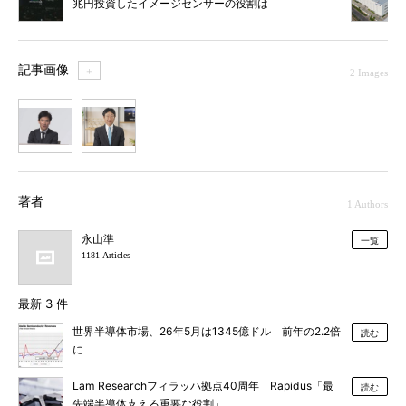
兆円投資したイメージセンサーの役割は
記事画像
＋
2 Images
1
2
著者
1 Authors
永山準
一覧
1181 Articles
最新 3 件
世界半導体市場、26年5月は1345億ドル 前年の2.2倍
読む
に
Lam Researchフィラッハ拠点40周年 Rapidus「最
読む
先端半導体支える重要な役割」