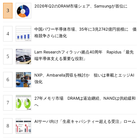
2026年Q2のDRAM市場シェア、Samsungが首位に
中国パワー半導体市場、35年に3兆2742億円規模に 価
格競争さらに激化
Lam Researchフィラッハ拠点40周年 Rapidus「最先
端半導体支える重要な役割」
NXP、Ambarella買収を検討か 狙いは車載とエッジAI
強化
27年メモリ市場 DRAMは逼迫継続、NANDは供給緩和
へ
AIサーバ向け「生産キャパシティー超える受注」ローム