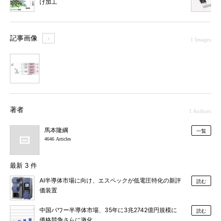
け加工
記事画像
＋
1 Images
1
著者
1 Authors
馬本隆綱
一覧
4646 Articles
最新 3 件
AI半導体市場に向け、エスペックが低電圧特化の新評
読む
価装置
中国パワー半導体市場、35年に3兆2742億円規模に
読む
価格競争さらに激化