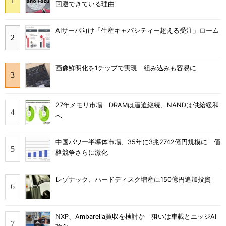
回避できている理由
AIサーバ向け「生産キャパシティー超える受注」ローム
画像鮮明化を1チップで実現 組み込みも容易に
27年メモリ市場 DRAMは逼迫継続、NANDは供給緩和
へ
中国パワー半導体市場、35年に3兆2742億円規模に 価
格競争さらに激化
レゾナック、ハードディスク増産に150億円追加投資
NXP、Ambarella買収を検討か 狙いは車載とエッジAI