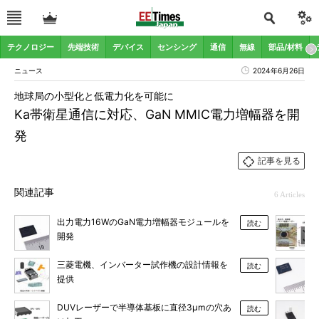
テクノロジー
先端技術
デバイス
センシング
通信
無線
部品/材料
ニュース
2024年6月26日
地球局の小型化と低電力化を可能に
Ka帯衛星通信に対応、GaN MMIC電力増幅器を開
発
記事を見る
関連記事
6 Articles
出力電力16WのGaN電力増幅器モジュールを
読む
開発
三菱電機、インバーター試作機の設計情報を
読む
提供
DUVレーザーで半導体基板に直径3μmの穴あ
読む