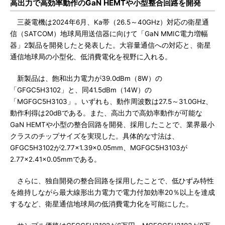
高出力で高効率動作のGaN HEMTや小型整合回路を開発
三菱電機は2024年6月、Ka帯（26.5～40GHz）対応の衛星通
信（SATCOM）地球局用送信器に向けて「GaN MMIC電力増幅
器」2製品を開発したと発表した。大容量通信への対応と、衛星
通信地球局の小型化、低消費電化を視野に入れる。
新製品は、飽和出力電力が39.0dBm（8W）の
「GFGC5H3102」と、同41.5dBm（14W）の
「MGFGC5H3103」。いずれも、動作周波数は27.5～31.0GHz、
動作利得は20dBである。また、高出力で高効率動作が可能な
GaN HEMTや小型の整合回路を開発、採用したことで、業界最小
クラスのチップサイズを実現した。具体的な寸法は、
GFGC5H3102が2.77×1.39×0.05mm、MGFGC5H3103が
2.77×2.41×0.05mmである。
さらに、独自開発の整合回路を採用したことで、低ひずみ特性
を維持しながら最大線形出力電力で電力付加効率20％以上を達成
するなど、衛星通信地球局の低消費電力化を可能にした。