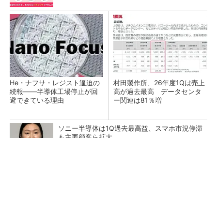
He・ナフサ・レジスト逼迫の
村田製作所、26年度1Qは売上
続報――半導体工場停止が回
高が過去最高 データセンタ
避できている理由
ー関連は81％増
ソニー半導体は1Q過去最高益、スマホ市況停滞
も主要顧客ら拡大
SNSアカウントを着実に成長。実はみんなココ
使ってます。
PR(Dreaw合同会社)