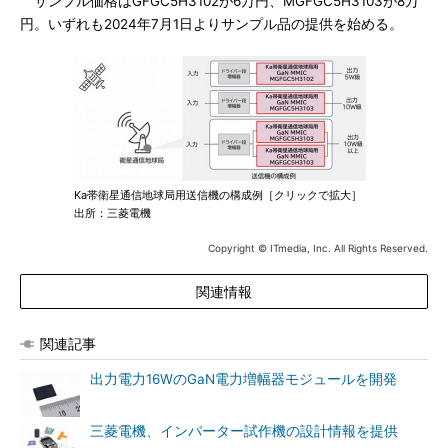
サンプル価格はGFGC5H3102が6万円、MGFGC5H3103が8万
円。いずれも2024年7月1日よりサンプル品の提供を始める。
Ka帯衛星通信地球局用送信機の構成例［クリックで拡大］
出所：三菱電機
Copyright © ITmedia, Inc. All Rights Reserved.
関連情報
関連記事
出力電力16WのGaN電力増幅器モジュールを開発
三菱電機、インバーター試作機の設計情報を提供