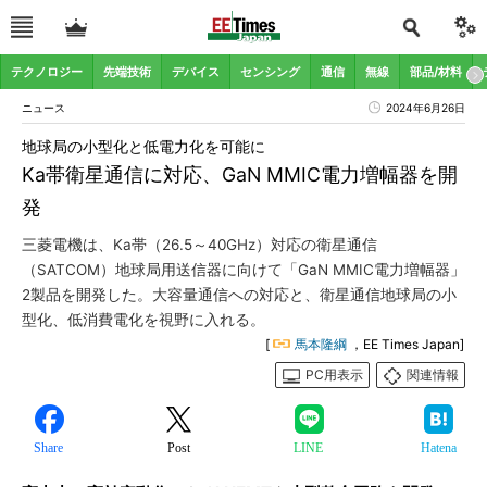
テクノロジー
先端技術
デバイス
センシング
通信
無線
部品/材料
ニュース
2024年6月26日
地球局の小型化と低電力化を可能に
Ka帯衛星通信に対応、GaN MMIC電力増幅器を開
発
三菱電機は、Ka帯（26.5～40GHz）対応の衛星通信
（SATCOM）地球局用送信器に向けて「GaN MMIC電力増幅器」
2製品を開発した。大容量通信への対応と、衛星通信地球局の小
型化、低消費電化を視野に入れる。
[
馬本隆綱
，EE Times Japan]
PC用表示
関連情報
Share
Post
LINE
Hatena