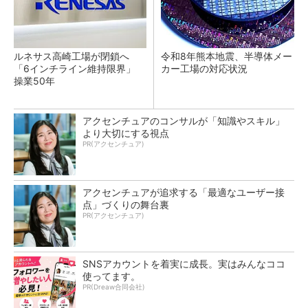
ルネサス高崎工場が閉鎖へ
令和8年熊本地震、半導体メー
「6インチライン維持限界」
カー工場の対応状況
操業50年
アクセンチュアのコンサルが「知識やスキル」
より大切にする視点
PR(アクセンチュア)
アクセンチュアが追求する「最適なユーザー接
点」づくりの舞台裏
PR(アクセンチュア)
SNSアカウントを着実に成長。実はみんなココ
使ってます。
PR(Dreaw合同会社)