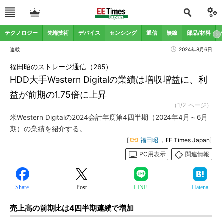
テクノロジー
先端技術
デバイス
センシング
通信
無線
部品/材料
連載
2024年8月6日
福田昭のストレージ通信（265）
HDD大手Western Digitalの業績は増収増益に、利
益が前期の1.75倍に上昇
（1/2 ページ）
米Western Digitalの2024会計年度第4四半期（2024年4月～6月
期）の業績を紹介する。
[
福田昭
，EE Times Japan]
PC用表示
関連情報
Share
Post
LINE
Hatena
売上高の前期比は4四半期連続で増加