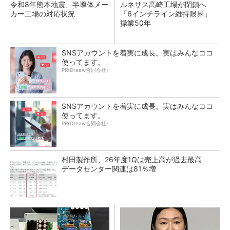
令和8年熊本地震、半導体メー
ルネサス高崎工場が閉鎖へ
カー工場の対応状況
「6インチライン維持限界」
操業50年
SNSアカウントを着実に成長。実はみんなココ
使ってます。
PR(Dreaw合同会社)
SNSアカウントを着実に成長。実はみんなココ
使ってます。
PR(Dreaw合同会社)
村田製作所、26年度1Qは売上高が過去最高
データセンター関連は81％増