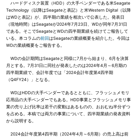
ハードディスク装置（HDD）の大手ベンダーである米Seagate
Technology（以降はSeagateと表記）と米Western Digital（以降
はWDと表記）が、四半期の業績を相次いで公表した。発表日
（現地時間）はSeagateが2024年7月23日、WDが同年7月31日
である。そこでSeagateとWDの四半期業績を続けてご報告して
いる。本コラムの
前回
はSeagateの業績概要を紹介した。今回は
WDの業績概要をご報告する。
WDの会計期間はSeagateと同様に7月から始まり、6月を決算
月とする。7月31日に同社が発表したのは2024年4月～6月期の
四半期業績で、会計年度では「2024会計年度第4四半期
（Q4FY24）」となる。
WDはHDDの大手ベンダーであるとともに、フラッシュメモリ
応用品の大手ベンダーでもある。HDD事業とフラッシュメモリ事
業の売り上げ比率は若干の変動はあるものの、おおむね半分ずつ
を占める。本稿では両方の事業について、四半期業績の発表資料
から説明する。
2024会計年度第4四半期（2024年4月～6月期）の売上高は前