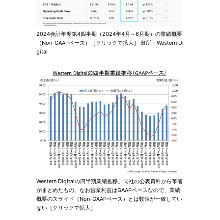
2024会計年度第4四半期（2024年4月～6月期）の業績概要
（Non-GAAPベース）［クリックで拡大］ 出所：Western Di
gital
Western Digitalの四半期業績推移。同社の公表資料から筆者
がまとめたもの。なお営業利益はGAAPベースなので、業績
概要のスライド（Non-GAAPベース）とは数値が一致してい
ない［クリックで拡大］