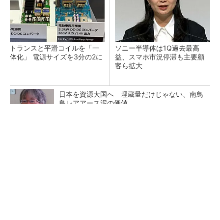
トランスと平滑コイルを「一
ソニー半導体は1Q過去最高
体化」 電源サイズを3分の2に
益、スマホ市況停滞も主要顧
客ら拡大
日本を資源大国へ 埋蔵量だけじゃない、南鳥
島レアアース泥の価値
三菱電機、第5世代SiC MOSFETの核 オン抵
抗25％減の独自構造
マイクロン、AI需要で広島工場増強へ起工式
1.5兆円投資