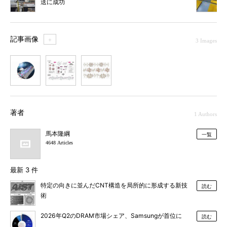
送に成功
記事画像
＋
3 Images
1
2
3
著者
1 Authors
馬本隆綱
一覧
4648 Articles
最新 3 件
特定の向きに並んだCNT構造を局所的に形成する新技
読む
術
2026年Q2のDRAM市場シェア、Samsungが首位に
読む