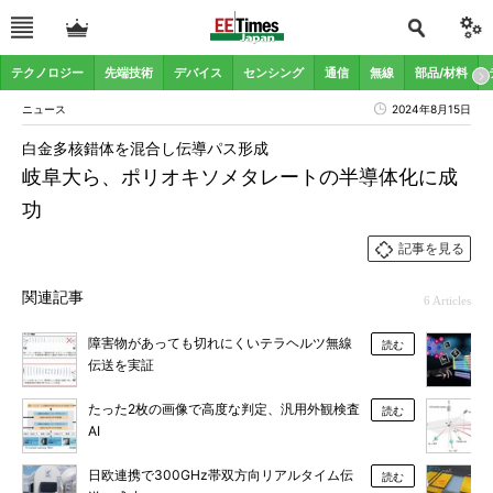
テクノロジー
先端技術
デバイス
センシング
通信
無線
部品/材料
ニュース
2024年8月15日
白金多核錯体を混合し伝導パス形成
岐阜大ら、ポリオキソメタレートの半導体化に成
功
記事を見る
関連記事
6 Articles
障害物があっても切れにくいテラヘルツ無線
読む
伝送を実証
たった2枚の画像で高度な判定、汎用外観検査
読む
AI
日欧連携で300GHz帯双方向リアルタイム伝
読む