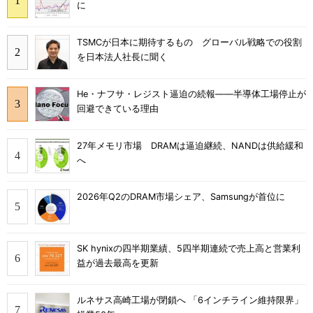
に
TSMCが日本に期待するもの グローバル戦略での役割
を日本法人社長に聞く
He・ナフサ・レジスト逼迫の続報――半導体工場停止が
回避できている理由
27年メモリ市場 DRAMは逼迫継続、NANDは供給緩和
へ
2026年Q2のDRAM市場シェア、Samsungが首位に
SK hynixの四半期業績、5四半期連続で売上高と営業利
益が過去最高を更新
ルネサス高崎工場が閉鎖へ 「6インチライン維持限界」