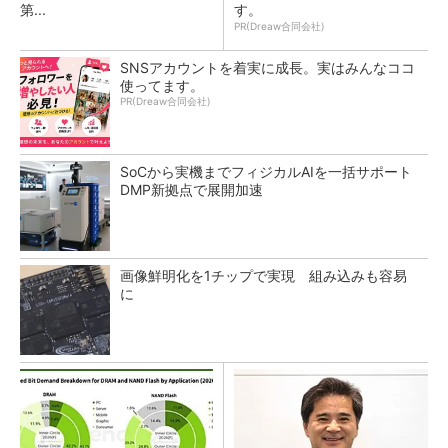
第...
す。
PR(Dreaw合同会社)
SNSアカウントを着実に成長。実はみんなココ
使ってます。
PR(Dreaw合同会社)
SoCから実機までフィジカルAIを一括サポート
DMP新拠点で展開加速
画像鮮明化を1チップで実現 組み込みも容易
に