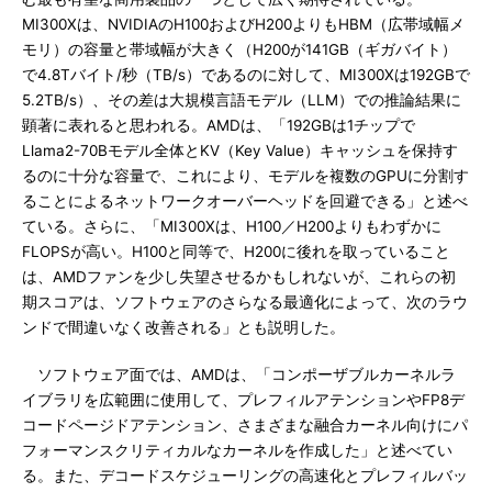
MI300Xは、NVIDIAのH100およびH200よりもHBM（広帯域幅メ
モリ）の容量と帯域幅が大きく（H200が141GB（ギガバイト）
で4.8Tバイト/秒（TB/s）であるのに対して、MI300Xは192GBで
5.2TB/s）、その差は大規模言語モデル（LLM）での推論結果に
顕著に表れると思われる。AMDは、「192GBは1チップで
Llama2-70Bモデル全体とKV（Key Value）キャッシュを保持す
るのに十分な容量で、これにより、モデルを複数のGPUに分割す
ることによるネットワークオーバーヘッドを回避できる」と述べ
ている。さらに、「MI300Xは、H100／H200よりもわずかに
FLOPSが高い。H100と同等で、H200に後れを取っていること
は、AMDファンを少し失望させるかもしれないが、これらの初
期スコアは、ソフトウェアのさらなる最適化によって、次のラウ
ンドで間違いなく改善される」とも説明した。
ソフトウェア面では、AMDは、「コンポーザブルカーネルラ
イブラリを広範囲に使用して、プレフィルアテンションやFP8デ
コードページドアテンション、さまざまな融合カーネル向けにパ
フォーマンスクリティカルなカーネルを作成した」と述べてい
る。また、デコードスケジューリングの高速化とプレフィルバッ