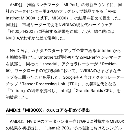
AMDは、推論ベンチマーク「MLPerf」の最新ラウンドに、同
社のデータセンター用GPUのフラグシップ製品である「AMD
Instinct MI300X（以下、MI300X）」の結果を初めて提出した。
同社は、市場リーダーであるNVIDIAの現世代ハードウェア
「H100／H200」に匹敵する結果を達成したが、総合的には
NVIDIAがわずかな差で勝利した。
NVIDIAは、カナダのスタートアップ企業であるUntetherから
も挑戦を受けた。Untetherは同社初となるMLPerfベンチマーク
を披露し、同社の「speedAI」アクセラレーターが「ResNet-
50」ワークロードの電力効率において、NVIDIAのさまざまなチ
ップを上回ったことを示した。GoogleもAI向けアクセラレーター
チップ「Tensor Processing Unit（TPU）」の第6世代となる
「Trillium」の結果を提出し、Intelは「Granite Rapids CPU」を
初披露した。
AMDは「MI300X」のスコアを初めて提出
AMDは、NVIDIAのデータセンター向けGPUに対抗するMI300X
の結果を初提出し、「Llama2-70B」での推論におけるシングル