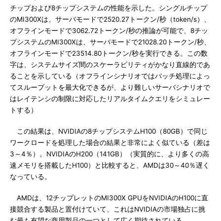
チップおよび8チップシステムの性能を示した。シングルチップ
のMI300Xは、サーバモードで2520.27トークン/秒（token/s）、
オフラインモードで3062.72トークン/秒の推論が可能で、8チッ
プシステムのMI300Xは、サーバモードで21028.20トークン/秒、
オフラインモードで23514.80トークン/秒を実行できる。この数
字は、システムサイズ間のスケーラビリティがかなり直線的であ
ることを示している（オフラインシナリオではバッチ処理によっ
てスループットを最大化できるが、より難しいサーバシナリオで
はレイテンシの制限に対応したリアルタイムクエリをシミュレー
トする）
この結果は、NVIDIAの8チップシステムH100（80GB）で同じ
ワークロードを処理した場合の結果と非常によく似ている（差は
3～4％）。NVIDIAのH200（141GB）（実質的に、より多くの高
速メモリを搭載したH100）と比較すると、AMDは30～40％遅く
なっている。
AMDは、12チップレットのMI300X GPUをNVIDIAのH100に直
接競合する製品と置付けていて、これはNVIDIAの市場独占に挑
む最も有望な商用製品の一つとして広く期待されている。