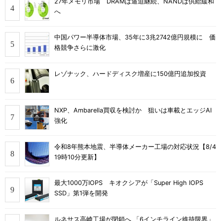
27年メモリ市場 DRAMは逼迫継続、NANDは供給緩和
へ
中国パワー半導体市場、35年に3兆2742億円規模に 価
格競争さらに激化
レゾナック、ハードディスク増産に150億円追加投資
NXP、Ambarella買収を検討か 狙いは車載とエッジAI
強化
令和8年熊本地震、半導体メーカー工場の対応状況【8/4
19時10分更新】
最大1000万IOPS キオクシアが「Super High IOPS
SSD」第1弾を開発
ルネサス高崎工場が閉鎖へ 「6インチライン維持限界」