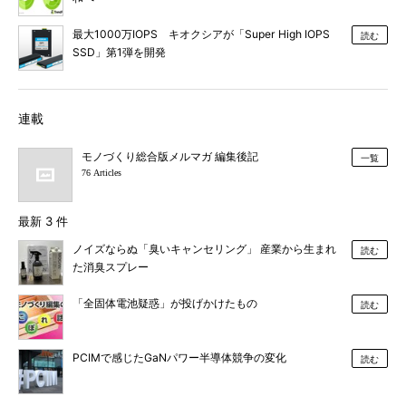
最大1000万IOPS キオクシアが「Super High IOPS
読む
SSD」第1弾を開発
連載
モノづくり総合版メルマガ 編集後記
一覧
76 Articles
最新 3 件
ノイズならぬ「臭いキャンセリング」 産業から生まれ
読む
た消臭スプレー
「全固体電池疑惑」が投げかけたもの
読む
PCIMで感じたGaNパワー半導体競争の変化
読む