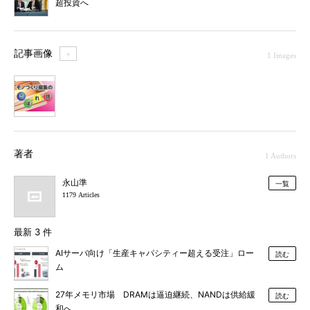
超投資へ
記事画像
＋
1 Images
1
著者
1 Authors
永山準
一覧
1179 Articles
最新 3 件
AIサーバ向け「生産キャパシティー超える受注」ロー
読む
ム
27年メモリ市場 DRAMは逼迫継続、NANDは供給緩
読む
和へ