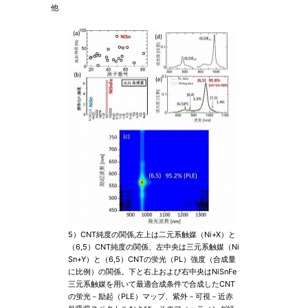
他
5）CNT純度の関係,左上は二元系触媒（Ni+X）と
（6,5）CNT純度の関係、左中央は三元系触媒（Ni
Sn+Y）と（6,5）CNTの蛍光（PL）強度（合成量
に比例）の関係。下と右上および右中央はNiSnFe
三元系触媒を用いて最適合成条件で合成したCNT
の蛍光－励起（PLE）マップ、紫外－可視－近赤