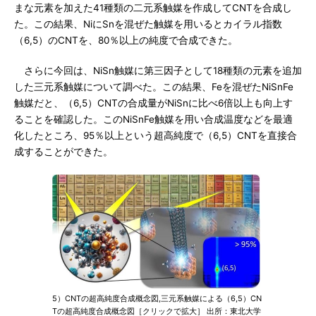
まな元素を加えた41種類の二元系触媒を作成してCNTを合成し
た。この結果、NiにSnを混ぜた触媒を用いるとカイラル指数
（6,5）のCNTを、80％以上の純度で合成できた。
さらに今回は、NiSn触媒に第三因子として18種類の元素を追加
した三元系触媒について調べた。この結果、Feを混ぜたNiSnFe
触媒だと、（6,5）CNTの合成量がNiSnに比べ6倍以上も向上す
ることを確認した。このNiSnFe触媒を用い合成温度などを最適
化したところ、95％以上という超高純度で（6,5）CNTを直接合
成することができた。
5）CNTの超高純度合成概念図,三元系触媒による（6,5）CN
Tの超高純度合成概念図［クリックで拡大］ 出所：東北大学