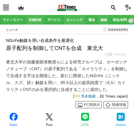
テクノロジー
先端技術
デバイス
センシング
通信
無線
部品/材料
ニュース
2024年9月9日
NiSnFe触媒を用い合成条件を最適化
原子配列を制御してCNTを合成 東北大
（1/2 ページ）
東北大学の加藤俊顕准教授らによる研究グループは、カーボンナ
ノチューブ（CNT）の原子配列である「カイラリティ」を制御し
て合成する手法を開発した。新たに開発したNiSnFe（ニッケ
ル、スズ、鉄）触媒を用い、95％以上の超高純度で（6,5）カイ
ラリティCNTのみを選択的に合成することに成功した。
[
馬本隆綱
，EE Times Japan]
PC用表示
関連情報
Share
Post
LINE
Hatena