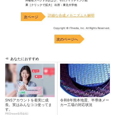
外吸収スペクトルおよび、そのフィッティング結
果［クリックで拡大］ 出所：東北大学他
詳細な合成メカニズムも解明
Copyright © ITmedia, Inc. All Rights Reserved.
次のページへ
あなたにおすすめ
SNSアカウントを着実に成
令和8年熊本地震、半導体メー
長。実はみんなココ使ってま
カー工場の対応状況
す。
PR(Dreaw合同会社)