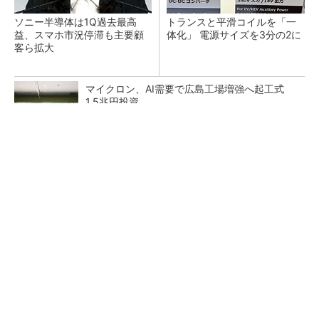
ソニー半導体は1Q過去最高
トランスと平滑コイルを「一
益、スマホ市況停滞も主要顧
体化」 電源サイズを3分の2に
客ら拡大
マイクロン、AI需要で広島工場増強へ起工式
1.5兆円投資
He・ナフサ・レジスト逼迫の続報――半導体工
場停止が回避できている理由
中国最大のDRAMメーカーCXMTがIPOへ 増
産とHBM開発で存在感