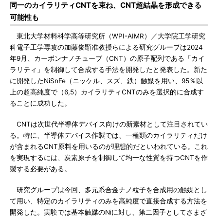
同一のカイラリティCNTを束ね、CNT超結晶を形成できる
可能性も
東北大学材料科学高等研究所（WPI-AIMR）／大学院工学研究
科電子工学専攻の加藤俊顕准教授らによる研究グループは2024
年9月、カーボンナノチューブ（CNT）の原子配列である「カイ
ラリティ」を制御して合成する手法を開発したと発表した。新た
に開発したNiSnFe（ニッケル、スズ、鉄）触媒を用い、95％以
上の超高純度で（6,5）カイラリティCNTのみを選択的に合成す
ることに成功した。
CNTは次世代半導体デバイス向けの新素材として注目されてい
る。特に、半導体デバイス作製では、一種類のカイラリティだけ
が含まれるCNT原料を用いるのが理想的だといわれている。これ
を実現するには、炭素原子を制御して均一な性質を持つCNTを作
製する必要がある。
研究グループは今回、多元系合金ナノ粒子を合成用の触媒とし
て用い、特定のカイラリティのみを高純度で直接合成する方法を
開発した。実験では基本触媒のNiに対し、第二因子としてさまざ