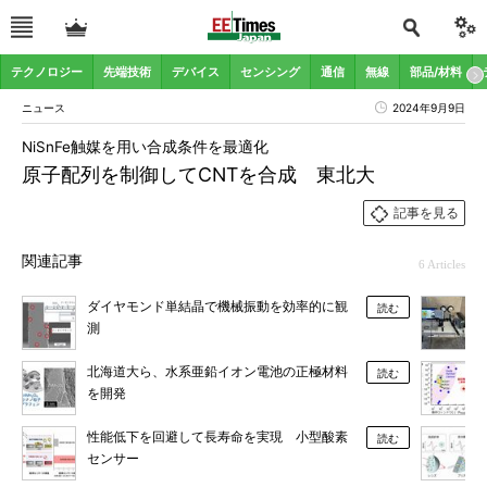
テクノロジー
先端技術
デバイス
センシング
通信
無線
部品/材料
ニュース
2024年9月9日
NiSnFe触媒を用い合成条件を最適化
原子配列を制御してCNTを合成 東北大
記事を見る
関連記事
6 Articles
ダイヤモンド単結晶で機械振動を効率的に観
読む
測
北海道大ら、水系亜鉛イオン電池の正極材料
読む
を開発
性能低下を回避して長寿命を実現 小型酸素
読む
センサー