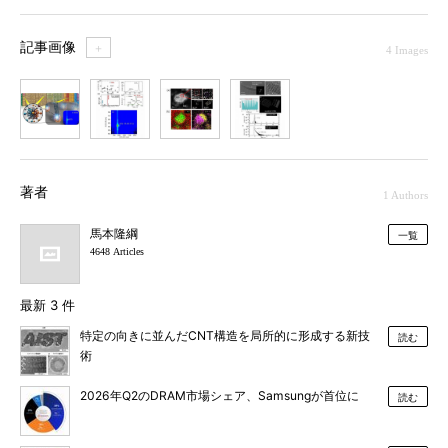
記事画像
＋
4 Images
1
2
3
4
著者
1 Authors
馬本隆綱
一覧
4648 Articles
最新 3 件
特定の向きに並んだCNT構造を局所的に形成する新技
読む
術
2026年Q2のDRAM市場シェア、Samsungが首位に
読む