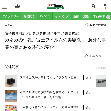
テクノロジー
先端技術
デバイス
センシング
通信
無線
部品/材料
コラム
2024年9月9日
電子機器設計／組み込み開発メルマガ 編集後記
カネカの牛乳、富士フイルムの美容液……意外な事
業の裏にある時代の変化
記事を見る
関連記事
4 Articles
スマホ世代が、それでもカメラを買う理由
読む
市販PC1台で大規模空調を最適化 スタート
読む
アップの祭典で出会ったAI技術
「左折は何色のイメージ？」 完全自動運転
読む