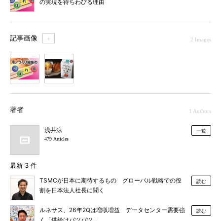
の実現を待ちわびる理由
記事画像
＋
2 Images
1
2
著者
1 Authors
浅井涼
一覧
479 Articles
最新 3 件
TSMCが日本に期待するもの グローバル戦略での役
読む
割を日本法人社長に聞く
ルネサス、26年2Qは増収増益 データセンター需要強
読む
く「供給はパツパツ」