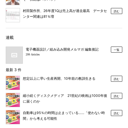
村田製作所、26年度1Qは売上高が過去最高 データセ
読む
ンター関連は81％増
連載
電子機器設計／組み込み開発メルマガ 編集後記
一覧
299 Articles
最新 3 件
想定以上に早い生産再開、10年前の教訓生きる
読む
縮小続くディスクメディア 21世紀の映画は1000年後
読む
に届くのか
自動車は95％の時間は止まっている……「使わない時
読む
間」から考える可能性