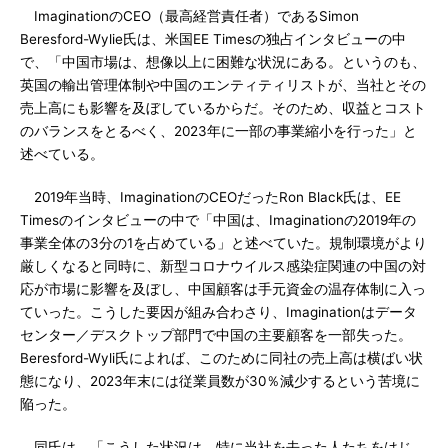
ImaginationのCEO（最高経営責任者）であるSimon
Beresford-Wylie氏は、米国EE Timesの独占インタビューの中
で、「中国市場は、想像以上に困難な状況にある。というのも、
英国の輸出管理体制や中国のエンティティリストが、当社とその
売上高にも影響を及ぼしているからだ。そのため、収益とコスト
のバランスをとるべく、2023年に一部の事業縮小を行った」と
述べている。
2019年当時、ImaginationのCEOだったRon Black氏は、EE
Timesのインタビューの中で「中国は、Imaginationの2019年の
事業全体の3分の1を占めている」と述べていた。規制環境がより
厳しくなると同時に、新型コロナウイルス感染症関連の中国の対
応が市場に影響を及ぼし、中国顧客は手元資金の温存体制に入っ
ていった。こうした要因が組み合わさり、Imaginationはデータ
センター／デスクトップ部門で中国の主要顧客を一部失った。
Beresford-Wyli氏によれば、このために同社の売上高は横ばい状
態になり、2023年末には従業員数が30％減少するという苦境に
陥った。
同氏は、「こうした状況は、特に当社を去った人たちをはじ