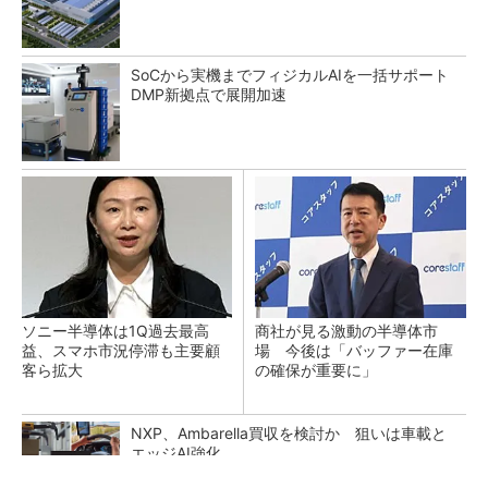
SoCから実機までフィジカルAIを一括サポート
DMP新拠点で展開加速
ソニー半導体は1Q過去最高
商社が見る激動の半導体市
益、スマホ市況停滞も主要顧
場 今後は「バッファー在庫
客ら拡大
の確保が重要に」
NXP、Ambarella買収を検討か 狙いは車載と
エッジAI強化