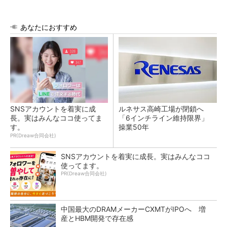
あなたにおすすめ
SNSアカウントを着実に成
ルネサス高崎工場が閉鎖へ
長。実はみんなココ使ってま
「6インチライン維持限界」
す。
操業50年
PR(Dreaw合同会社)
SNSアカウントを着実に成長。実はみんなココ
使ってます。
PR(Dreaw合同会社)
中国最大のDRAMメーカーCXMTがIPOへ 増
産とHBM開発で存在感