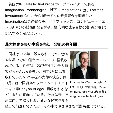
英国のIP（Intellectual Property）プロバイダーである
Imagination Technologies（以下、Imagination）は、Fortress
Investment Groupから1億米ドルの投資資金を調達した。
Imaginationはこの資金を、グラフィックス／コンピュート／エ
ッジAI向けの技術開発支援や、野心的な成長目標の実現に向けて
投入する予定だという。
最大顧客を失い事業を売却 混乱の数年間
同社は1985年に設立され、そのIPは今
や世界中で130億台のデバイスに搭載さ
れている。近年は、2017年4月に最大顧
客だったAppleを失い、同年6月には買
収していたMIPS事業の売却を決定、同
Imagination Technologies C
11月には中国資本のプライベートエクイ
EO（最高経営責任者）のSim
ティ企業Canyon Bridgeに買収されるな
on Beresford-Wylie氏 出所：I
ど、混乱に直面している。それ以来、再
magination Technologies
建に向けて取り組み、新たな経営体制を
整えて前進してきたが、その中でさまざまな問題も生じている。