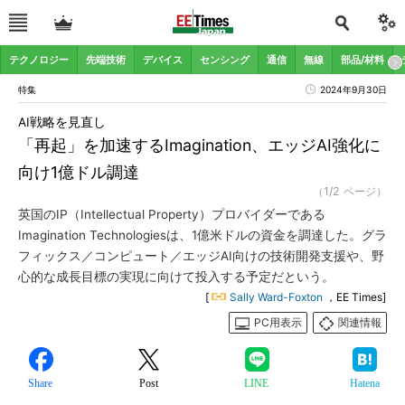
テクノロジー
先端技術
デバイス
センシング
通信
無線
部品/材料
特集
2024年9月30日
AI戦略を見直し
「再起」を加速するImagination、エッジAI強化に
向け1億ドル調達
（1/2 ページ）
英国のIP（Intellectual Property）プロバイダーである
Imagination Technologiesは、1億米ドルの資金を調達した。グラ
フィックス／コンピュート／エッジAI向けの技術開発支援や、野
心的な成長目標の実現に向けて投入する予定だという。
[
Sally Ward-Foxton
，EE Times]
PC用表示
関連情報
Share
Post
LINE
Hatena