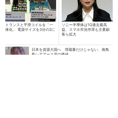
トランスと平滑コイルを「一
ソニー半導体は1Q過去最高
体化」 電源サイズを3分の2に
益、スマホ市況停滞も主要顧
客ら拡大
日本を資源大国へ 埋蔵量だけじゃない、南鳥
島レアアース泥の価値
三菱電機、第5世代SiC MOSFETの核 オン抵
抗25％減の独自構造
マイクロン、AI需要で広島工場増強へ起工式
1.5兆円投資