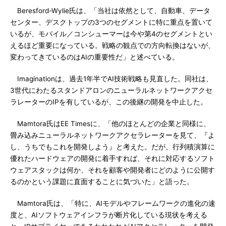
Beresford-Wylie氏は、「当社は依然として、自動車、データ
センター、デスクトップの3つのセグメントに特に重点を置いて
いるが、モバイル／コンシューマーは今や第4のセグメントとい
えるほど重要になっている。戦略の観点での方向転換はないが、
変わってきているのはAIの重要性だ」と述べている。
Imaginationは、過去1年半でAI技術戦略も見直した。同社は、
3世代にわたるスタンドアロンのニューラルネットワークアクセ
ラレーターのIPを有しているが、この後継の開発を中止した。
Mamtora氏はEE Timesに、「他のほとんどの企業と同様に、
畳み込みニューラルネットワークアクセラレーターを見て、『よ
し、うちでもこれを開発しよう』と考えた。だが、行列積演算に
優れたハードウェアの開発に着手すれば、それに対応するソフト
ウェアスタックは何か、それを顧客や開発者にどのように公開す
るのかという課題に直面することに気づいた」と語った。
Mamtora氏は、「特に、AIモデルやフレームワークの進化の速
度と、AIソフトウェアインフラが断片化している現状を考える