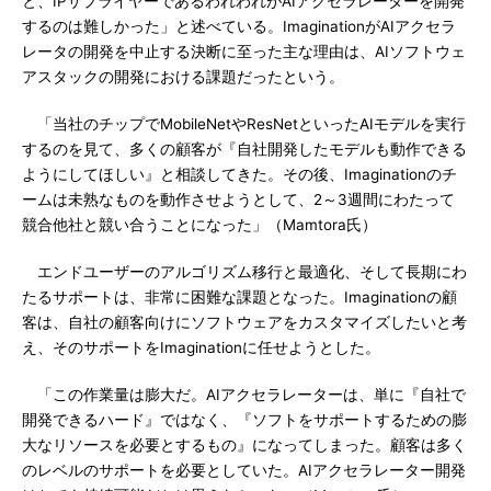
と、IPサプライヤーであるわれわれがAIアクセラレーターを開発
するのは難しかった」と述べている。ImaginationがAIアクセラ
レータの開発を中止する決断に至った主な理由は、AIソフトウェ
アスタックの開発における課題だったという。
「当社のチップでMobileNetやResNetといったAIモデルを実行
するのを見て、多くの顧客が『自社開発したモデルも動作できる
ようにしてほしい』と相談してきた。その後、Imaginationのチ
ームは未熟なものを動作させようとして、2～3週間にわたって
競合他社と競い合うことになった」（Mamtora氏）
エンドユーザーのアルゴリズム移行と最適化、そして長期にわ
たるサポートは、非常に困難な課題となった。Imaginationの顧
客は、自社の顧客向けにソフトウェアをカスタマイズしたいと考
え、そのサポートをImaginationに任せようとした。
「この作業量は膨大だ。AIアクセラレーターは、単に『自社で
開発できるハード』ではなく、『ソフトをサポートするための膨
大なリソースを必要とするもの』になってしまった。顧客は多く
のレベルのサポートを必要としていた。AIアクセラレーター開発