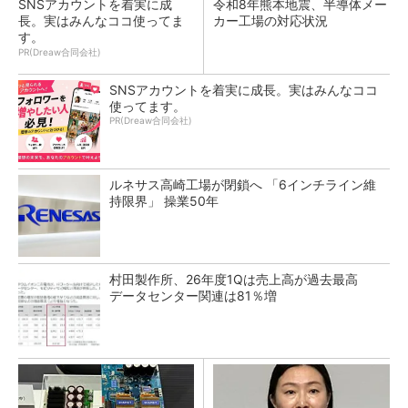
SNSアカウントを着実に成
令和8年熊本地震、半導体メー
長。実はみんなココ使ってま
カー工場の対応状況
す。
PR(Dreaw合同会社)
SNSアカウントを着実に成長。実はみんなココ
使ってます。
PR(Dreaw合同会社)
ルネサス高崎工場が閉鎖へ 「6インチライン維
持限界」 操業50年
村田製作所、26年度1Qは売上高が過去最高
データセンター関連は81％増