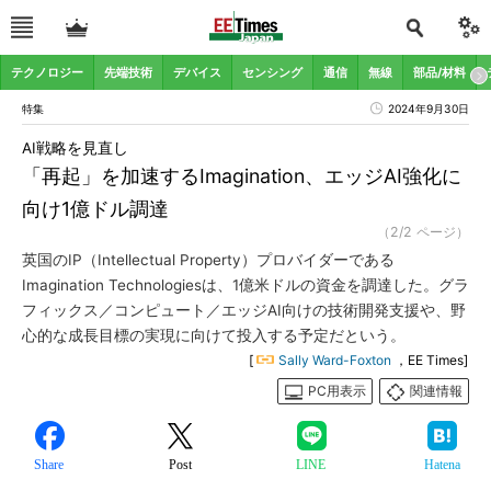
テクノロジー
先端技術
デバイス
センシング
通信
無線
部品/材料
特集
2024年9月30日
AI戦略を見直し
「再起」を加速するImagination、エッジAI強化に
向け1億ドル調達
（2/2 ページ）
英国のIP（Intellectual Property）プロバイダーである
Imagination Technologiesは、1億米ドルの資金を調達した。グラ
フィックス／コンピュート／エッジAI向けの技術開発支援や、野
心的な成長目標の実現に向けて投入する予定だという。
[
Sally Ward-Foxton
，EE Times]
PC用表示
関連情報
Share
Post
LINE
Hatena