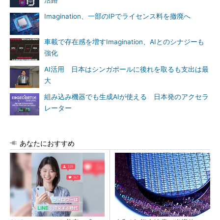
活路
Imagination、一部のIPでライセンス料を撤廃へ
車載で存在感を増すImagination、AIとのシナジーも
強化
AI活用 日本はシンガポールに後れを取るも支出は最
大
組み込み機器でも生成AIが使える 日本発のアクセラ
レーター
あなたにおすすめ