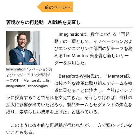
前のページへ
苦境からの再起動 AI戦略を見直し
Imaginationは、数年にわたる「再起
動」の一環として、イノベーションおよ
びエンジニアリング部門の新チーフを務
めるTim Mamtora氏を含む新しいリー
ダーを採用した。
Imaginationイノベーションお
よびエンジニアリング部門チ
Beresford-Wylie氏は、「Mamtora氏
ーフのTim Mamtora氏 出所：
は抜本的な改革に取り組んでチームを軌
Imagination Technologies
道に乗せることに注力し、当社はインフ
ラに投資することでそれを支えてきた。そうしなければ、当社の
拡大に影響が出ていただろう。製品チームもセグメントの焦点を
絞り、素晴らしい成果を上げた」と述べている。
このように抜本的な再起動が行われたが、一方で変わっていな
いこともある。