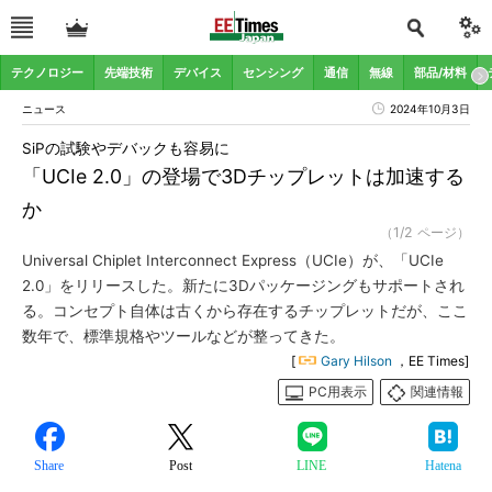
テクノロジー
先端技術
デバイス
センシング
通信
無線
部品/材料
ニュース
2024年10月3日
SiPの試験やデバックも容易に
「UCIe 2.0」の登場で3Dチップレットは加速する
か
（1/2 ページ）
Universal Chiplet Interconnect Express（UCIe）が、「UCIe
2.0」をリリースした。新たに3Dパッケージングもサポートされ
る。コンセプト自体は古くから存在するチップレットだが、ここ
数年で、標準規格やツールなどが整ってきた。
[
Gary Hilson
，EE Times]
PC用表示
関連情報
Share
Post
LINE
Hatena