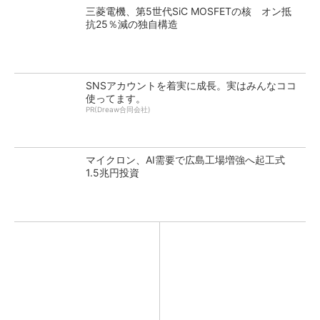
三菱電機、第5世代SiC MOSFETの核 オン抵
抗25％減の独自構造
SNSアカウントを着実に成長。実はみんなココ
使ってます。
PR(Dreaw合同会社)
マイクロン、AI需要で広島工場増強へ起工式
1.5兆円投資