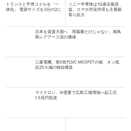
トランスと平滑コイルを「一
ソニー半導体は1Q過去最高
体化」 電源サイズを3分の2に
益、スマホ市況停滞も主要顧
客ら拡大
日本を資源大国へ 埋蔵量だけじゃない、南鳥
島レアアース泥の価値
三菱電機、第5世代SiC MOSFETの核 オン抵
抗25％減の独自構造
マイクロン、AI需要で広島工場増強へ起工式
1.5兆円投資