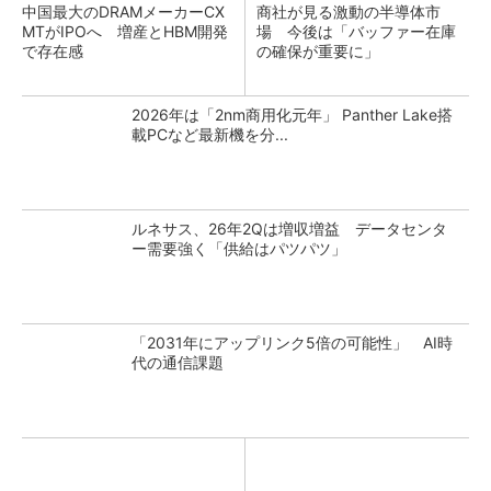
中国最大のDRAMメーカーCX
商社が見る激動の半導体市
MTがIPOへ 増産とHBM開発
場 今後は「バッファー在庫
で存在感
の確保が重要に」
2026年は「2nm商用化元年」 Panther Lake搭
載PCなど最新機を分...
ルネサス、26年2Qは増収増益 データセンタ
ー需要強く「供給はパツパツ」
「2031年にアップリンク5倍の可能性」 AI時
代の通信課題