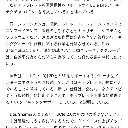
しないチップレット相互運用性をサポートするUCIe DFxアーキ
テクチャ（UDA）を導入している」と述べている。
同コンソーシアムは、電気、プロトコル、フォームファクタと
コンプライアンス、管理のしやすさとセキュリティ、システムと
ソフトウェアなど、さまざまな側面に焦点を当てた複数のワーキ
ンググループに仕様に関する作業を分散させている。Das
Sharma氏によると、最近結成された自動車ワーキンググループ
は、自動車分野からの関心を反映して、要件の収集を開始したと
いう。
同氏は、「UCIe 1.0は2Dと2.5Dをサポートするプレーナ型イ
ンターコネクト（相互接続）で、これはチップレットが横に並ん
でいることを意味している。新しい仕様は、必要なコネクティビ
ティ（接続性）に対応することで、チップレットを垂直に積層す
る3Dスタッキングをサポートしている」と説明している。
Das Sharma氏によると、UCIe 2.0のその他の重要なアップデ
ートは管理のしやすさに関するもので、ダイベースおよびチップ
レットのパッケージ化した後のデバッグとテストが含まれるとい