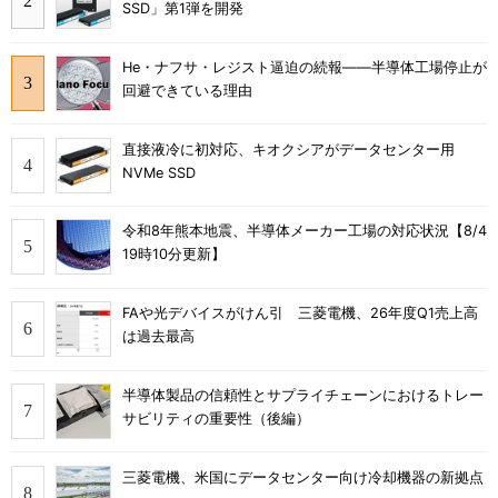
SSD」第1弾を開発
He・ナフサ・レジスト逼迫の続報――半導体工場停止が
回避できている理由
直接液冷に初対応、キオクシアがデータセンター用
NVMe SSD
令和8年熊本地震、半導体メーカー工場の対応状況【8/4
19時10分更新】
FAや光デバイスがけん引 三菱電機、26年度Q1売上高
は過去最高
半導体製品の信頼性とサプライチェーンにおけるトレー
サビリティの重要性（後編）
三菱電機、米国にデータセンター向け冷却機器の新拠点