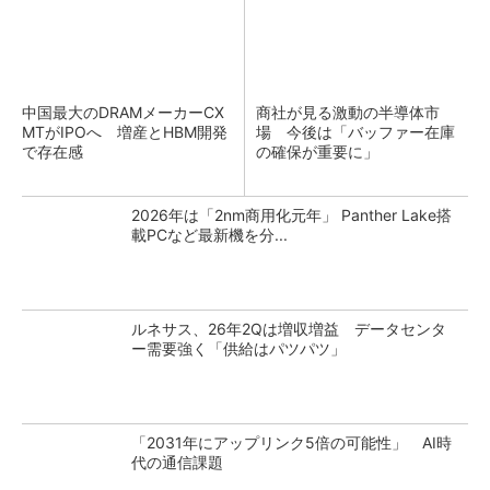
中国最大のDRAMメーカーCX
商社が見る激動の半導体市
MTがIPOへ 増産とHBM開発
場 今後は「バッファー在庫
で存在感
の確保が重要に」
2026年は「2nm商用化元年」 Panther Lake搭
載PCなど最新機を分...
ルネサス、26年2Qは増収増益 データセンタ
ー需要強く「供給はパツパツ」
「2031年にアップリンク5倍の可能性」 AI時
代の通信課題