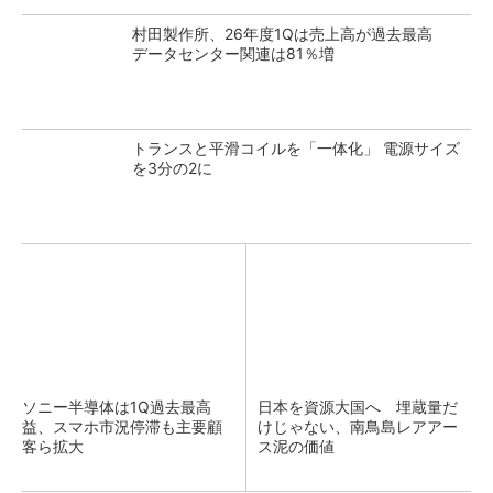
村田製作所、26年度1Qは売上高が過去最高
データセンター関連は81％増
トランスと平滑コイルを「一体化」 電源サイズ
を3分の2に
ソニー半導体は1Q過去最高
日本を資源大国へ 埋蔵量だ
益、スマホ市況停滞も主要顧
けじゃない、南鳥島レアアー
客ら拡大
ス泥の価値