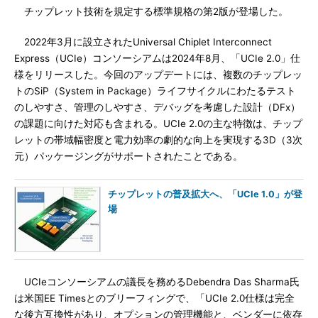
チップレット技術を規定する標準規格の第2版が登場した。
2022年3月に設立されたUniversal Chiplet Interconnect
Express（UCIe）コンソーシアムは2024年8月、「UCIe 2.0」仕
様をリリースした。今回のアップデートには、複数のチップレッ
トのSiP（System in Package）ライフサイクルにわたるテスト
のしやすさ、管理のしやすさ、デバッグを考慮した設計（DFx）
の課題に向けた対応も含まれる。UCIe 2.0の主な特徴は、チップ
レットの帯域幅密度と電力効率の劇的な向上を実現する3D（3次
元）パッケージングがサポートされたことである。
チップレットの普及拡大へ、「UCIe 1.0」が登
場
UCIeコンソーシアムの議長を務めるDebendra Das Sharma氏
は米国EE Timesとのブリーフィングで、「UCIe 2.0仕様は完全
な後方互換性があり、オプションの管理機能と、ベンダーに依存