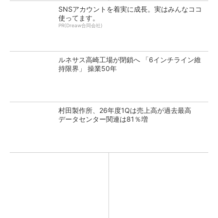
SNSアカウントを着実に成長。実はみんなココ
使ってます。
PR(Dreaw合同会社)
ルネサス高崎工場が閉鎖へ 「6インチライン維
持限界」 操業50年
村田製作所、26年度1Qは売上高が過去最高
データセンター関連は81％増