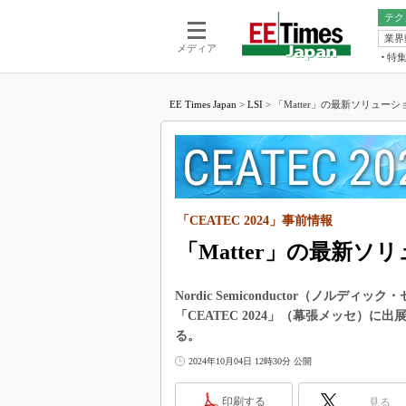
テク
業界
電池／エネル
ア
メディア
特
メ
福田昭の
LS
EE Times Japan
>
LSI
>
「Matter」の最新ソリューショ
福田昭の
マ
湯之上隆
FP
大山聡の
大原雄介
ック
「CEATEC 2024」事前情報
リタイア
学漂流記
「Matter」の最新ソリ
世界を「
Nordic Semiconductor（ノルデ
踊るバズワ
「CEATEC 2024」（幕張メッセ）に
Buzzwo
る。
この10
で起こる
2024年10月04日 12時30分 公開
製品分解
印刷する
見る