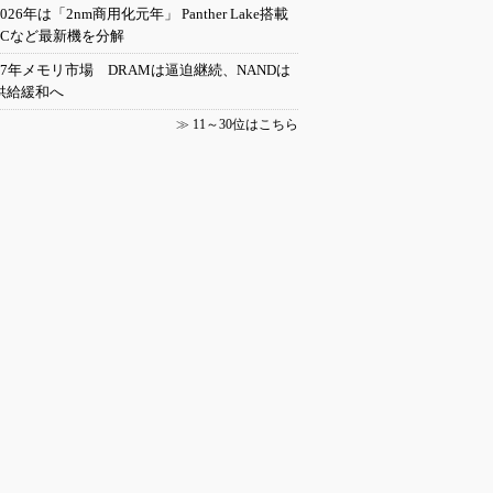
2026年は「2nm商用化元年」 Panther Lake搭載
PCなど最新機を分解
27年メモリ市場 DRAMは逼迫継続、NANDは
供給緩和へ
≫
11～30位はこちら