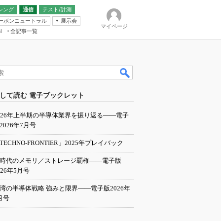
シング
通信
テスト/計測
ーボンニュートラル
展示会
マイページ
全記事一覧
l
ンピューティング
して読む 電子ブックレット
IER
026年上半期の半導体業界を振り返る――電子
2026年7月号
TECHNO-FRONTIER」2025年プレイバック
I時代のメモリ／ストレージ覇権――電子版
026年5月号
湾の半導体戦略 強みと限界――電子版2026年
月号