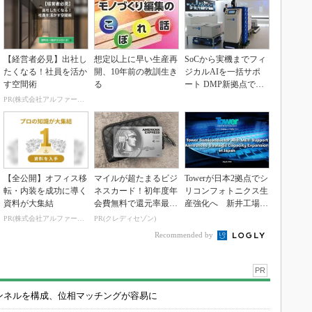
【経営者必見】出社し
想定以上に早い生産再
SoCから実機までフィ
たくなる！社員を活か
開、10年前の教訓生き
ジカルAIを一括サポ
す空間術
る
ート DMP新拠点で展
開加速
PR(株式会社アルファーテクノ)
【全公開】オフィス移
マイルが超たまるビジ
Towerが日本2拠点でシ
転・内装を成功に導く
ネスカード！初年度年
リコンフォトニクス生
資料が大集結
会費無料で還元率最大
産強化へ 新井工場を
1.125%
再整備
PR(株式会社アルファーテクノ)
PR(クレディセゾン)
Recommended by
PR
チャンネルを構成、位相マッチングが容易に