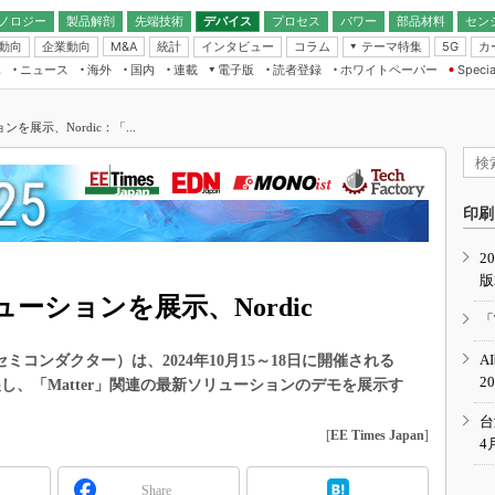
ノロジー
製品解剖
先端技術
デバイス
プロセス
パワー
部品材料
セン
動向
企業動向
統計
インタビュー
コラム
テーマ特集
カ
M&A
5G
ギー
ナログ
無線
集
ニュース
海外
国内
連載
電子版
読者登録
ホワイトペーパー
Specia
フィジカルAI
IoT・エッジコ
モリ
EXPO
Microchip情報
ストレージ通信
EE Times Japan×EDN Japan統合電
エッジAI
子版
I
SEMICON Japan
ンを展示、Nordic：「...
デバイス通信
パワーエレクトロニクス
電子ブックレット
イコン
CEATEC
のナノフォーカス
半導体後工程
GA
EdgeTech＋
業界スコープ
読者調査（EE Times Research）
印刷
TECHNO-FRONT
のエレ・組み込みプレイバ
カーボンニュートラル
2
人とくるま展
版
IoT
直前エンジニアの社会人大
ューションを展示、Nordic
電源設計（EDN Japan）
「
数字」で回してみよう
エレクトロニクス入門（EDN
A
ィック・セミコンダクター）は、2024年10月15～18日に開催される
Japan）
ード ～Behind the
2
出展し、「Matter」関連の最新ソリューションのデモを展示す
rd
年で起こったこと、次の10年
台
こと
[
EE Times Japan
]
4
で探るアジアの新トレンド
Share