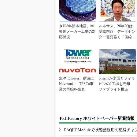
令和8年熊本地震、半
ルネサス、26年2Qは
導体メーカー工場の対
増収増益 データセン
応状況
ター需要強く「供給は
パツパツ」
魚津はTower、砺波は
onsemiが米国とフィリ
Nuvotonに TPSCo事
ピンの2工場を売却
業の再編を発表
ファブライト推進
TechFactory ホワイトペーパー新着情報
DAQ用?Moduleで状態監視用の絶縁