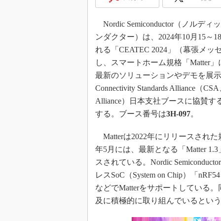
光伝送技
“異端児
Nordic Semiconductor（ノル
改革、執
ンダクター）は、2024年10月15～
イノベー
れる「CEATEC 2024」（幕張メ
JASA発
し、スマートホーム規格「Matter
IHSア
最新のソリューションやデモを展
Connectivity Standards Alliance（C
「英語に
ための新
Alliance）日本支社ブースに協賛
する。ブース番号は
3H-097
。
Matterは2022年にリリースされた
年5月には、最新となる「Matter 1
スされている。Nordic Semiconduc
レスSoC（System on Chip）「nR
などでMatterをサポートしている。
及に積極的に取り組んでいるとい