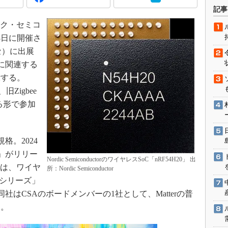
術を知る
記事
エンジニア”が仕掛けた社内
ディック・セミコ
念の180日
18日に開催さ
ションは日本を救うのか
ッセ）に出展
IoT通信
」に関連する
ナリスト「未来展望」
示する。
SA、旧Zigbee
愛されないエンジニア」の
行動論
する形で参加
規格。2024
.3」がリリー
Nordic SemiconductorのワイヤレスSoC「nRF54H20」 出
torは、ワイヤ
所：Nordic Semiconductor
F54シリーズ」
同社はCSAのボードメンバーの1社として、Matterの普
う。