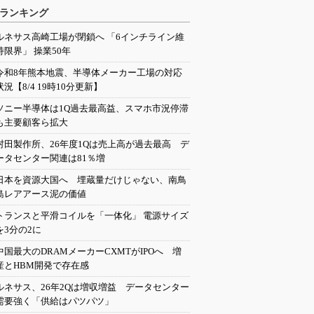
ランキング
ルネサス高崎工場が閉鎖へ 「6インチライン維
持限界」 操業50年
令和8年熊本地震、半導体メーカー工場の対応
状況【8/4 19時10分更新】
ソニー半導体は1Q過去最高益、スマホ市況停滞
も主要顧客ら拡大
村田製作所、26年度1Qは売上高が過去最高 デ
ータセンター関連は81％増
日本を資源大国へ 埋蔵量だけじゃない、南鳥
島レアアース泥の価値
トランスと平滑コイルを「一体化」 電源サイズ
を3分の2に
中国最大のDRAMメーカーCXMTがIPOへ 増
産とHBM開発で存在感
ルネサス、26年2Qは増収増益 データセンター
需要強く「供給はパツパツ」