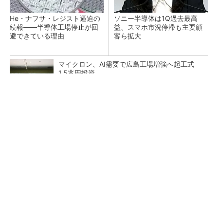
He・ナフサ・レジスト逼迫の
ソニー半導体は1Q過去最高
続報――半導体工場停止が回
益、スマホ市況停滞も主要顧
避できている理由
客ら拡大
マイクロン、AI需要で広島工場増強へ起工式
1.5兆円投資
27年メモリ市場 DRAMは逼迫継続、NANDは
供給緩和へ
中国最大のDRAMメーカーCXMTがIPOへ 増
産とHBM開発で存在感