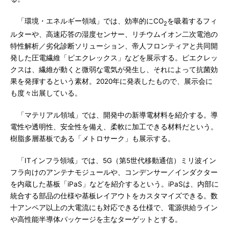
「環境・エネルギー領域」では、効率的にCO
を吸着するフィ
2
ルターや、高速応答の湿度センサー、リチウムイオン二次電池の
特性解析／劣化診断ソリューション、帝人フロンティアと共同開
発した圧電繊維「ピエクレックス」などを展示する。ピエクレッ
クスは、繊維が動くと微弱な電気が発生し、それによって抗菌効
果を発揮するという素材。2020年に発表したもので、展示会に
も度々出展している。
「マテリアル領域」では、開発中の新導電材料を紹介する。導
電性や透明性、安全性を備え、柔軟に加工できる材料だという。
樹脂多層基板である「メトロサーク」も展示する。
「ITインフラ領域」では、5G（第5世代移動通信）ミリ波イン
フラ向けのアンテナモジュールや、コンデンサー／インダクター
を内蔵した基板「iPaS」などを紹介するという。iPaSは、内部に
統合する部品の仕様や基板レイアウトをカスタマイズできる。数
十アンペア以上の大電流にも対応できる仕様で、電源供給ライン
や高性能半導体パッケージを主なターゲットとする。