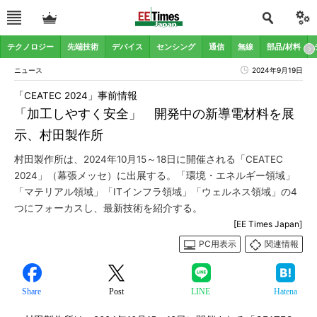
テクノロジー
先端技術
デバイス
センシング
通信
無線
部品/材料
ニュース
2024年9月19日
「CEATEC 2024」事前情報
「加工しやすく安全」 開発中の新導電材料を展
示、村田製作所
村田製作所は、2024年10月15～18日に開催される「CEATEC
2024」（幕張メッセ）に出展する。「環境・エネルギー領域」
「マテリアル領域」「ITインフラ領域」「ウェルネス領域」の4
つにフォーカスし、最新技術を紹介する。
[EE Times Japan]
PC用表示
関連情報
Share
Post
LINE
Hatena