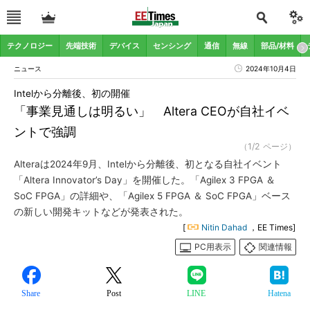
テクノロジー
先端技術
デバイス
センシング
通信
無線
部品/材料
ニュース
2024年10月4日
Intelから分離後、初の開催
「事業見通しは明るい」 Altera CEOが自社イベ
ントで強調
（1/2 ページ）
Alteraは2024年9月、Intelから分離後、初となる自社イベント
「Altera Innovator’s Day」を開催した。「Agilex 3 FPGA ＆
SoC FPGA」の詳細や、「Agilex 5 FPGA ＆ SoC FPGA」ベース
の新しい開発キットなどが発表された。
[
Nitin Dahad
，EE Times]
PC用表示
関連情報
Share
Post
LINE
Hatena