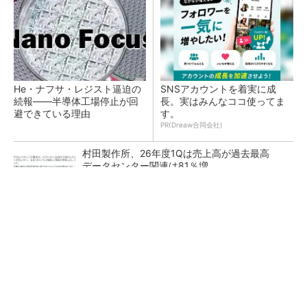
He・ナフサ・レジスト逼迫の
SNSアカウントを着実に成
続報――半導体工場停止が回
長。実はみんなココ使ってま
避できている理由
す。
PR(Dreaw合同会社)
村田製作所、26年度1Qは売上高が過去最高
データセンター関連は81％増
ソニー半導体は1Q過去最高益、スマホ市況停滞
も主要顧客ら拡大
27年メモリ市場 DRAMは逼迫継続、NANDは