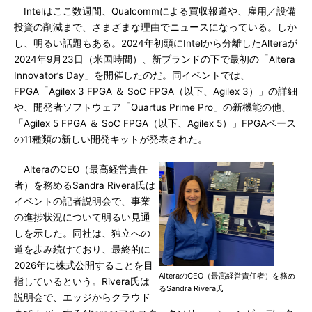
Intelはここ数週間、Qualcommによる買収報道や、雇用／設備
投資の削減まで、さまざまな理由でニュースになっている。しか
し、明るい話題もある。2024年初頭にIntelから分離したAlteraが
2024年9月23日（米国時間）、新ブランドの下で最初の「Altera
Innovator’s Day」を開催したのだ。同イベントでは、
FPGA「Agilex 3 FPGA ＆ SoC FPGA（以下、Agilex 3）」の詳細
や、開発者ソフトウェア「Quartus Prime Pro」の新機能の他、
「Agilex 5 FPGA ＆ SoC FPGA（以下、Agilex 5）」FPGAベース
の11種類の新しい開発キットが発表された。
AlteraのCEO（最高経営責任
者）を務めるSandra Rivera氏は
イベントの記者説明会で、事業
の進捗状況について明るい見通
しを示した。同社は、独立への
道を歩み続けており、最終的に
2026年に株式公開することを目
AlteraのCEO（最高経営責任者）を務め
指しているという。Rivera氏は
るSandra Rivera氏
説明会で、エッジからクラウド