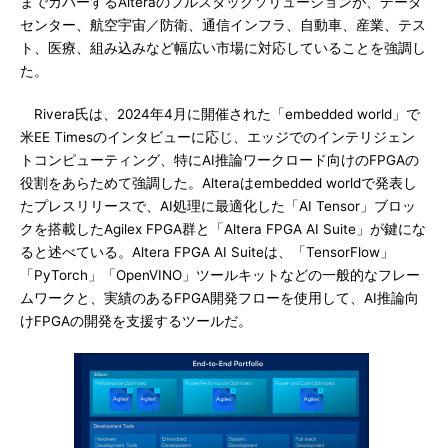
までカバーするAlteraのフルスタックソリューションが、データ
センター、航空宇宙／防衛、通信インフラ、自動車、産業、テス
ト、医療、組み込みなど幅広い市場に対応していることを強調し
た。
Rivera氏は、2024年4月に開催された「embedded world」で
米EE Timesのインタビューに応じ、エッジでのインテリジェン
トコンピューティング、特にAI推論ワークロード向けのFPGAの
役割をあらためて強調した。Alteraはembedded worldで発表し
たプレスリリースで、AI処理に最適化した「AI Tensor」ブロッ
クを搭載したAgilex FPGA群と「Altera FPGA AI Suite」が鍵にな
ると述べている。Altera FPGA AI Suiteは、「TensorFlow」
「PyTorch」「OpenVINO」ツールキットなどの一般的なフレー
ムワークと、実績のあるFPGA開発フローを使用して、AI推論向
けFPGAの開発を支援するツールだ。