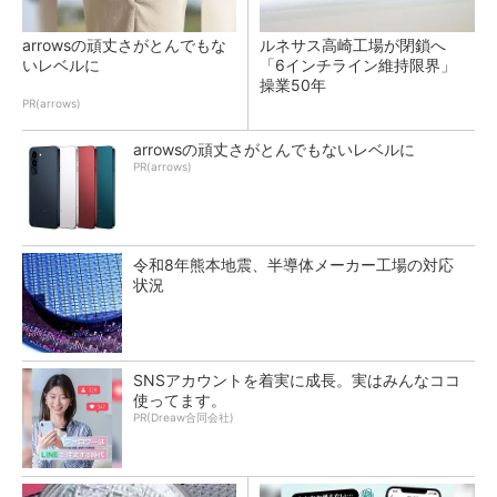
arrowsの頑丈さがとんでもな
ルネサス高崎工場が閉鎖へ
いレベルに
「6インチライン維持限界」
操業50年
PR(arrows)
arrowsの頑丈さがとんでもないレベルに
PR(arrows)
令和8年熊本地震、半導体メーカー工場の対応
状況
SNSアカウントを着実に成長。実はみんなココ
使ってます。
PR(Dreaw合同会社)