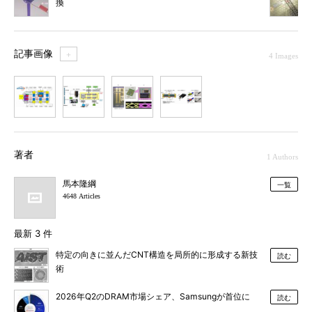
換
記事画像
＋
4 Images
1
2
3
4
著者
1 Authors
馬本隆綱
一覧
4648 Articles
最新 3 件
特定の向きに並んだCNT構造を局所的に形成する新技
読む
術
2026年Q2のDRAM市場シェア、Samsungが首位に
読む