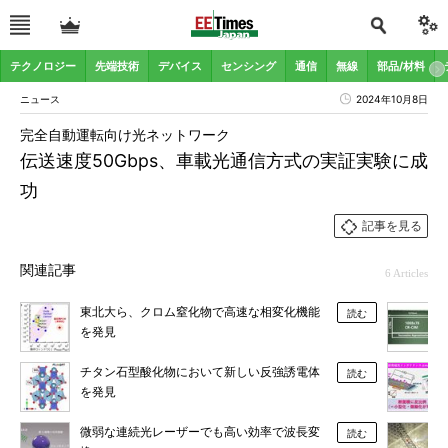
テクノロジー
先端技術
デバイス
センシング
通信
無線
部品/材料
ニュース
2024年10月8日
完全自動運転向け光ネットワーク
伝送速度50Gbps、車載光通信方式の実証実験に成
功
記事を見る
関連記事
6 Articles
東北大ら、クロム窒化物で高速な相変化機能
読む
を発見
チタン石型酸化物において新しい反強誘電体
読む
を発見
微弱な連続光レーザーでも高い効率で波長変
読む