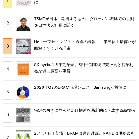
に
TSMCが日本に期待するもの グローバル戦略での役割
を日本法人社長に聞く
He・ナフサ・レジスト逼迫の続報――半導体工場停止が
回避できている理由
SK hynixの四半期業績、5四半期連続で売上高と営業利
益が過去最高を更新
2026年Q2のDRAM市場シェア、Samsungが首位に
特定の向きに並んだCNT構造を局所的に形成する新技術
27年メモリ市場 DRAMは逼迫継続、NANDは供給緩和