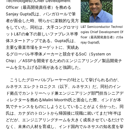
TechnologiesのChief Development
Officer（最高開発責任者）を務める
Sanjay Gupta氏は、バンガロールで筆
者が面会した時、明らかに楽観的な見方
L&T Semiconductor Technol
をしていた。同社は、大手コングロマリ
ogies Chief Development Of
ットL&Tの傘下の新しいファブレス半導
ficer（最高開発責任者）のSa
体スタートアップである。Gupta氏は、
njay Gupta氏
主要な垂直市場をターゲットに、実績あ
るグローバル半導体メーカーと競合するSoC（System on
Chip）／ASSPを開発するためのエンジニアリング／製品開発チ
ームを立ち上げる計画があると強調した。
こうしたグローバルプレーヤーの1社として挙げられるのが、
ルネサス エレクトロニクス（以下、ルネサス）だ。同社のイン
ド拠点でカントリーヘッド兼エンジニアリング部門担当シニアデ
ィレクターを務めるMalini Moorthi氏と面会した際、インドが本
気でチャンスをものにしようとしていることがよく分かった。同
氏は、カナダのトロントから帰国後に現職に就いてまだ1年半ほ
どだが、エンジニアリングチームを大きく成長させているだけで
なく、未来の人材を育成し、インド国内でルネサスの知名度を挙