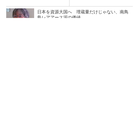
日本を資源大国へ 埋蔵量だけじゃない、南鳥
島レアアース泥の価値
三菱電機、第5世代SiC MOSFETの核 オン抵
抗25％減の独自構造
マイクロン、AI需要で広島工場増強へ起工式
1.5兆円投資