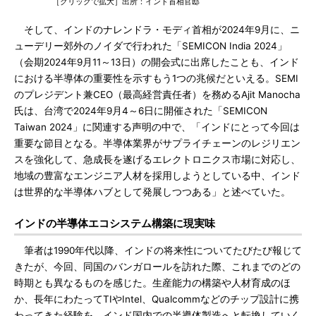
［クリックで拡大］出所：インド首相官邸
そして、インドのナレンドラ・モディ首相が2024年9月に、ニ
ューデリー郊外のノイダで行われた「SEMICON India 2024」
（会期2024年9月11～13日）の開会式に出席したことも、インド
における半導体の重要性を示すもう1つの兆候だといえる。SEMI
のプレジデント兼CEO（最高経営責任者）を務めるAjit Manocha
氏は、台湾で2024年9月4～6日に開催された「SEMICON
Taiwan 2024」に関連する声明の中で、「インドにとって今回は
重要な節目となる。半導体業界がサプライチェーンのレジリエン
スを強化して、急成長を遂げるエレクトロニクス市場に対応し、
地域の豊富なエンジニア人材を採用しようとしている中、インド
は世界的な半導体ハブとして発展しつつある」と述べていた。
インドの半導体エコシステム構築に現実味
筆者は1990年代以降、インドの将来性についてたびたび報じて
きたが、今回、同国のバンガロールを訪れた際、これまでのどの
時期とも異なるものを感じた。生産能力の構築や人材育成のほ
か、長年にわたってTIやIntel、Qualcommなどのチップ設計に携
わってきた経験を、インド国内での半導体製造へと転換していく