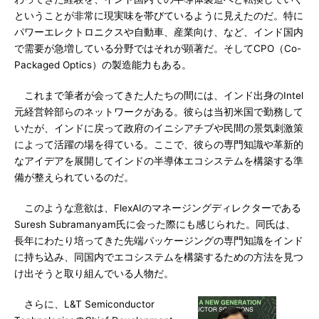
ということが非常に現実味を帯びているように見えたのだ。特に
パワーエレクトロニクスや自動車、産業向け、など、インド国内
で需要が急増している分野ではそれが顕著だ。そしてCPO（Co-
Packaged Optics）の製造能力もある。
これまで筆者が会ってきた人たちの間には、インド出身のIntel
元経営幹部らのネットワークがある。彼らは当初米国で勤務して
いたが、インドに戻って政府のイニシアチブや民間の景気刺激策
によって活躍の場を得ている。ここで、彼らの専門知識や革新的
なアイデアを展開してインドの半導体エコシステムを構築する準
備が整えられているのだ。
このような意欲は、FlexAIのマネージングディレクターである
Suresh Subramanyam氏に会った際にも感じられた。同氏は、
長年にわたり培ってきた先端パッケージングの専門知識をインド
に持ち込み、同国内でエコシステムを構築するための方法を見つ
け出そうと取り組んでいる人物だ。
さらに、L&T Semiconductor