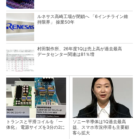
ルネサス高崎工場が閉鎖へ 「6インチライン維
持限界」 操業50年
村田製作所、26年度1Qは売上高が過去最高
データセンター関連は81％増
トランスと平滑コイルを「一
ソニー半導体は1Q過去最高
体化」 電源サイズを3分の2に
益、スマホ市況停滞も主要顧
客ら拡大