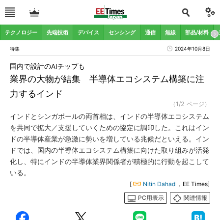
テクノロジー
先端技術
デバイス
センシング
通信
無線
部品/材料
特集
2024年10月8日
国内で設計のAIチップも
業界の大物が結集 半導体エコシステム構築に注
力するインド
（1/2 ページ）
インドとシンガポールの両首相は、インドの半導体エコシステム
を共同で拡大／支援していくための協定に調印した。これはイン
ドの半導体産業が急激に勢いを増している兆候だといえる。イン
ドでは、国内の半導体エコシステム構築に向けた取り組みが活発
化し、特にインドの半導体業界関係者が積極的に行動を起こして
いる。
[
Nitin Dahad
，EE Times]
PC用表示
関連情報