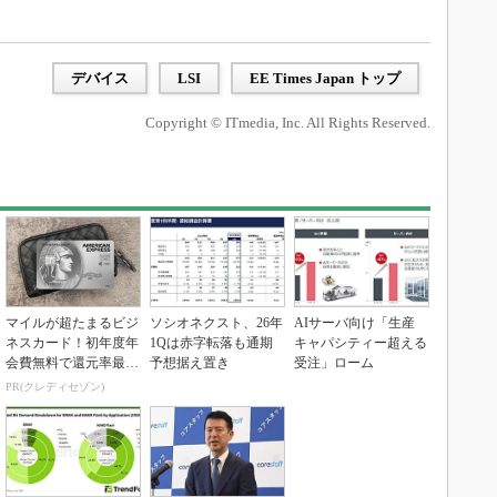
デバイス
LSI
EE Times Japan トップ
Copyright © ITmedia, Inc. All Rights Reserved.
マイルが超たまるビジ
ソシオネクスト、26年
AIサーバ向け「生産
ネスカード！初年度年
1Qは赤字転落も通期
キャパシティー超える
会費無料で還元率最大
予想据え置き
受注」ローム
1.125%
PR(クレディセゾン)