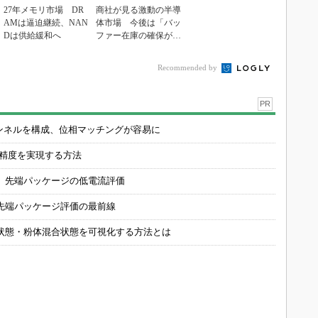
27年メモリ市場 DR
商社が見る激動の半導
AMは逼迫継続、NAN
体市場 今後は「バッ
Dは供給緩和へ
ファー在庫の確保が重
要に」
Recommended by
PR
チャンネルを構成、位相マッチングが容易に
の精度を実現する方法
 先端パッケージの低電流評価
先端パッケージ評価の最前線
状態・粉体混合状態を可視化する方法とは