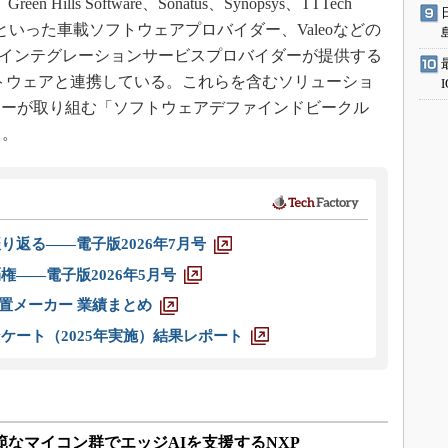
Green Hills Software、Sonatus、Synopsys、TTTech
ind Riverといった車載ソフトウェアプロバイダー、Valeoなどの
nnなどのインテグレーションサービスプロバイダーが提供する
トウェアと連携している。これらを含むソリューショ
カーが取り組む「ソフトウェアデファインドビークル
く。
り返る――電子版2026年7月号
権――電子版2026年5月号
装置メーカー 業績まとめ
ケート（2025年実施）結果レポート
範なマイコン群でエッジAIを支援するNXP