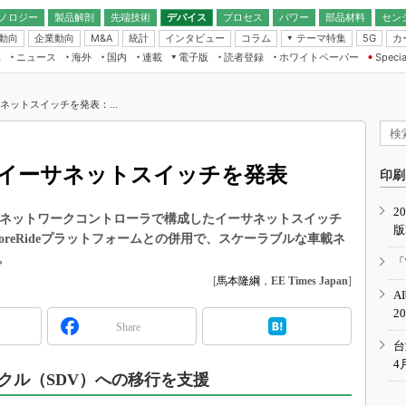
ノロジー
製品解剖
先端技術
デバイス
プロセス
パワー
部品材料
セン
動向
企業動向
統計
インタビュー
コラム
テーマ特集
カ
M&A
5G
ギー
ナログ
無線
集
ニュース
海外
国内
連載
電子版
読者登録
ホワイトペーパー
Specia
フィジカルAI
IoT・エッジコ
モリ
EXPO
Microchip情報
ストレージ通信
EE Times Japan×EDN Japan統合電
エッジAI
子版
I
SEMICON Japan
サネットスイッチを発表：...
デバイス通信
パワーエレクトロニクス
電子ブックレット
イコン
CEATEC
のナノフォーカス
半導体後工程
GA
EdgeTech＋
業界スコープ
psのイーサネットスイッチを発表
読者調査（EE Times Research）
印刷
TECHNO-FRONT
のエレ・組み込みプレイバ
カーボンニュートラル
2
人とくるま展
イッチコアとネットワークコントローラで構成したイーサネットスイッチ
版
IoT
直前エンジニアの社会人大
CoreRideプラットフォームとの併用で、スケーラブルな車載ネ
電源設計（EDN Japan）
。
「
数字」で回してみよう
[
馬本隆綱
，
EE Times Japan
]
エレクトロニクス入門（EDN
A
Japan）
ード ～Behind the
2
rd
Share
年で起こったこと、次の10年
台
こと
4
クル（SDV）への移行を支援
で探るアジアの新トレンド