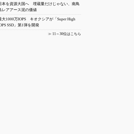
日本を資源大国へ 埋蔵量だけじゃない、南鳥
島レアアース泥の価値
最大1000万IOPS キオクシアが「Super High
IOPS SSD」第1弾を開発
≫
11～30位はこちら