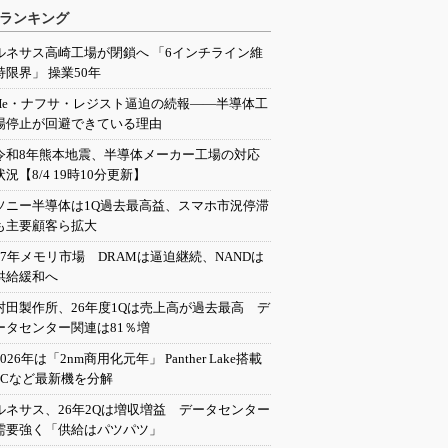
ランキング
ルネサス高崎工場が閉鎖へ 「6インチライン維
持限界」 操業50年
He・ナフサ・レジスト逼迫の続報――半導体工
場停止が回避できている理由
令和8年熊本地震、半導体メーカー工場の対応
状況【8/4 19時10分更新】
ソニー半導体は1Q過去最高益、スマホ市況停滞
も主要顧客ら拡大
27年メモリ市場 DRAMは逼迫継続、NANDは
供給緩和へ
村田製作所、26年度1Qは売上高が過去最高 デ
ータセンター関連は81％増
2026年は「2nm商用化元年」 Panther Lake搭載
PCなど最新機を分解
ルネサス、26年2Qは増収増益 データセンター
需要強く「供給はパツパツ」