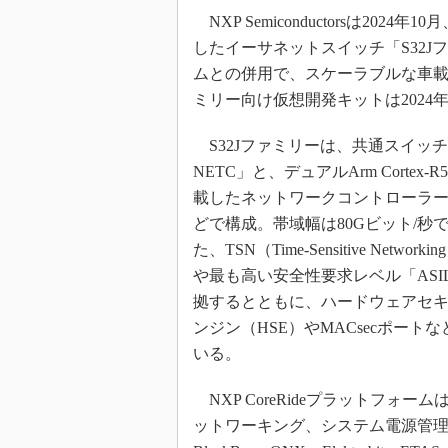
光伝送技
NXP Semiconductorsは2
“異端児
したイーサネットスイッチ「S32Jファ
改革、執
ムとの併用で、スケーラブルな車載
イノベー
ミリー向け仮想開発キットは2024
JASA発
S32Jファミリーは、共通スイッチ
IHSア
NETC」と、デュアルArm Cortex-
「英語に
ための新
載したネットワークコントローラー「
どで構成。帯域幅は80Gビット/秒
た、TSN（Time-Sensitive Networ
や最も高い安全性要求レベル「ASIL
拠するとともに、ハードウェアセ
ンジン（HSE）やMACsecポート
いる。
NXP CoreRideプラットフォーム
ットワーキング、システム電源管理機能以外にも