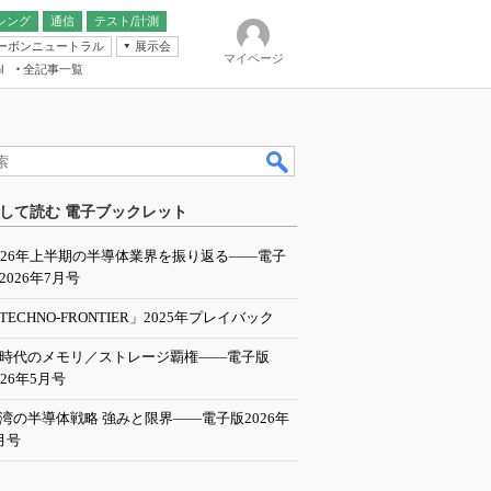
シング
通信
テスト/計測
ーボンニュートラル
展示会
マイページ
全記事一覧
l
ンピューティング
して読む 電子ブックレット
IER
026年上半期の半導体業界を振り返る――電子
2026年7月号
TECHNO-FRONTIER」2025年プレイバック
I時代のメモリ／ストレージ覇権――電子版
026年5月号
湾の半導体戦略 強みと限界――電子版2026年
月号