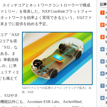
術を知る
記事
024年10月、スイッチコアとネットワークコントローラーで構成
エンジニア”が仕掛けた社内
ミリー」を発表した。NXP CoreRideプラットフォー
念の180日
ネットワークを効率よく実現できるという。S32Jファ
ションは日本を救うのか
年末までに提供を始める予定。
IoT通信
コア「NXP
ナリスト「未来展望」
R52コアを搭
愛されないエンジニア」の
行動論
S32」な
である。ま
king）車載規格
-D」に準
キュリティエ
なども備えて
S32Jファミリーの応用イメージ［クリックで拡大］ 出
所：NXP
は、S32やネ
、Accenture ESR Labs、ArcherMind、