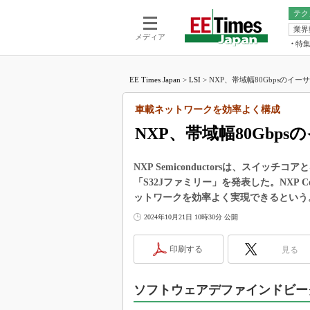
テク
業界
電池／エネル
ア
メディア
特
メ
福田昭の
LS
EE Times Japan
>
LSI
>
NXP、帯域幅80Gbpsのイー
福田昭の
マ
湯之上隆
車載ネットワークを効率よく構成
FP
大山聡の
NXP、帯域幅80Gb
大原雄介
ック
NXP Semiconductorsは、ス
リタイア
「S32Jファミリー」を発表した。NXP 
学漂流記
ットワークを効率よく実現できるという
世界を「
2024年10月21日 10時30分 公開
踊るバズワ
Buzzwo
印刷する
見る
この10
で起こる
ソフトウェアデファインドビー
製品分解