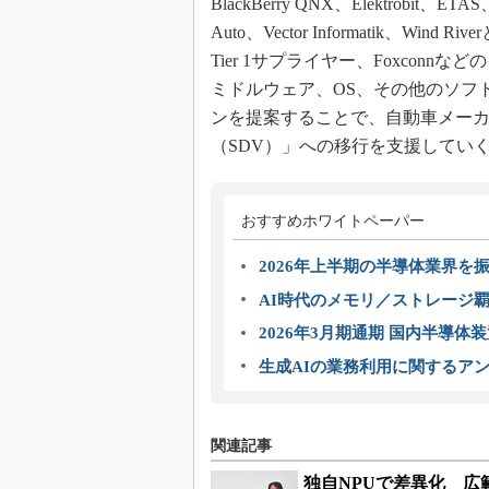
BlackBerry QNX、Elektrobit、ETAS、
Auto、Vector Informatik、W
Tier 1サプライヤー、Foxco
ミドルウェア、OS、その他のソフ
ンを提案することで、自動車メー
（SDV）」への移行を支援してい
おすすめホワイトペーパー
2026年上半期の半導体業界を振
AI時代のメモリ／ストレージ覇
2026年3月期通期 国内半導体
生成AIの業務利用に関するアン
関連記事
独自NPUで差異化 広