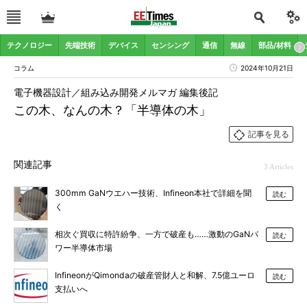
テクノロジー
先端技術
デバイス
センシング
通信
無線
部品/材料
コラム
2024年10月21日
電子機器設計／組み込み開発メルマガ 編集後記
この木、なんの木？「半導体の木」
記事を見る
関連記事
3 Articles
300mm GaNウエハー技術、Infineon本社で詳細を聞
読む
く
相次ぐ買収に特許紛争、一方で破産も……激動のGaNパ
読む
ワー半導体市場
InfineonがQimondaの破産管財人と和解、7.5億ユーロ
読む
支払いへ