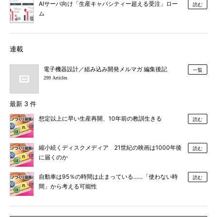
AIサーバ向け「生産キャパシティー超える受注」ロー
読む
ム
連載
電子機器設計／組み込み開発メルマガ 編集後記
一覧
299 Articles
最新 3 件
想定以上に早い生産再開、10年前の教訓生きる
読む
縮小続くディスクメディア 21世紀の映画は1000年後
読む
に届くのか
自動車は95％の時間は止まっている……「使わない時
読む
間」から考える可能性