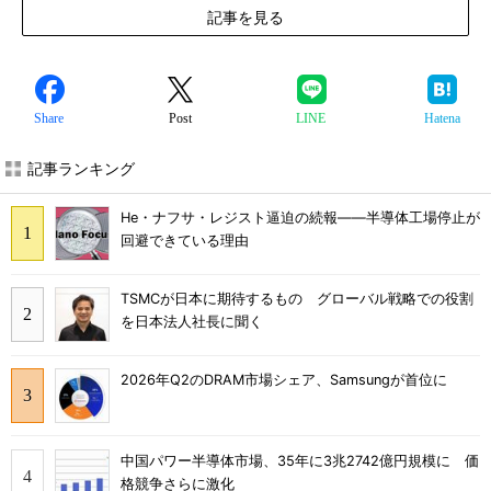
記事を見る
Share
Post
LINE
Hatena
記事ランキング
He・ナフサ・レジスト逼迫の続報――半導体工場停止が
回避できている理由
TSMCが日本に期待するもの グローバル戦略での役割
を日本法人社長に聞く
2026年Q2のDRAM市場シェア、Samsungが首位に
中国パワー半導体市場、35年に3兆2742億円規模に 価
格競争さらに激化