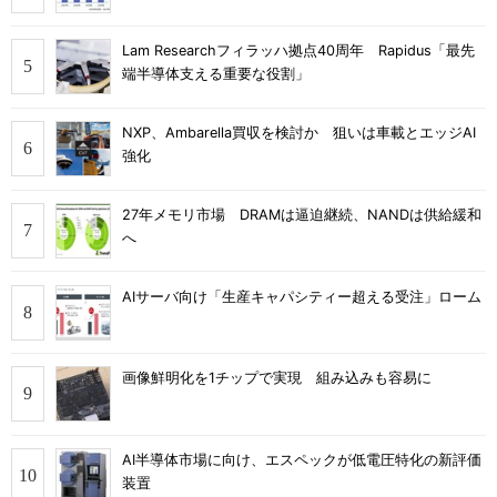
Lam Researchフィラッハ拠点40周年 Rapidus「最先
端半導体支える重要な役割」
NXP、Ambarella買収を検討か 狙いは車載とエッジAI
強化
27年メモリ市場 DRAMは逼迫継続、NANDは供給緩和
へ
AIサーバ向け「生産キャパシティー超える受注」ローム
画像鮮明化を1チップで実現 組み込みも容易に
AI半導体市場に向け、エスペックが低電圧特化の新評価
装置