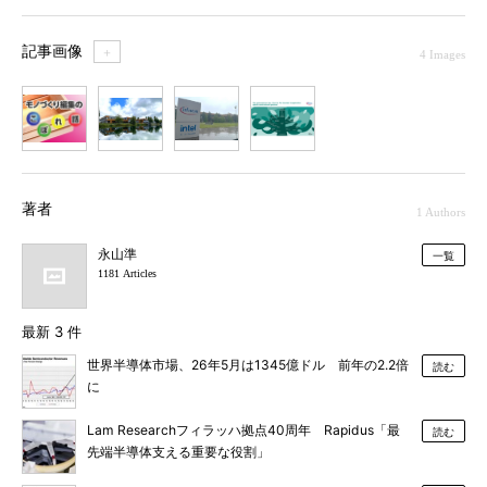
記事画像
＋
4 Images
1
2
3
4
著者
1 Authors
永山準
一覧
1181 Articles
最新 3 件
世界半導体市場、26年5月は1345億ドル 前年の2.2倍
読む
に
Lam Researchフィラッハ拠点40周年 Rapidus「最
読む
先端半導体支える重要な役割」