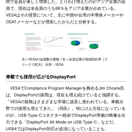
間で会員が著しく増加した。とりわけ増えたのがアジア企業の会
員で、現在は全会員のうち68％をアジア企業が占めている。
VESAはその背景について、主に中国や台湾の半導体メーカーや
OSATメーカーなどが増加したからだと分析する。
左＝VESAの会員数の推移／右＝会員企業の地域別比率［ク
リックで拡大］ 出所：VESA
車載でも採用が広がるDisplayPort
VESAでCompliance Program Managerを務めるJim Choate氏
は、DisplayPortの採用は、現在も増え続けていると強調する。
「VESAの規格はさまざまな市場に波及し使われている。車載分
野での採用も増えてきた」（同氏）。特にけん引役になっている
のが、USB Type-Cコネクター経由でDisplayPort準拠の映像を出
力できる「DisplayPort Alt Mode on USB Type-C」などだ。
USB4ではDisplayPort対応が必須になっていることも、