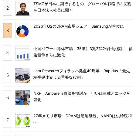
TSMCが日本に期待するもの グローバル戦略での役割
を日本法人社長に聞く
2026年Q2のDRAM市場シェア、Samsungが首位に
中国パワー半導体市場、35年に3兆2742億円規模に 価
格競争さらに激化
Lam Researchフィラッハ拠点40周年 Rapidus「最先
端半導体支える重要な役割」
NXP、Ambarella買収を検討か 狙いは車載とエッジAI
強化
27年メモリ市場 DRAMは逼迫継続、NANDは供給緩和
へ