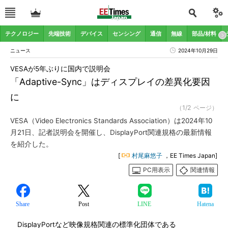
テクノロジー
先端技術
デバイス
センシング
通信
無線
部品/材料
ニュース
2024年10月29日
VESAが5年ぶりに国内で説明会
「Adaptive-Sync」はディスプレイの差異化要因
に
（1/2 ページ）
VESA（Video Electronics Standards Association）は2024年10
月21日、記者説明会を開催し、DisplayPort関連規格の最新情報
を紹介した。
[
村尾麻悠子
，EE Times Japan]
PC用表示
関連情報
Share
Post
LINE
Hatena
DisplayPortなど映像規格関連の標準化団体である