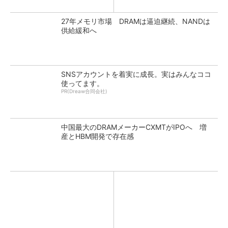
27年メモリ市場 DRAMは逼迫継続、NANDは
供給緩和へ
SNSアカウントを着実に成長。実はみんなココ
使ってます。
PR(Dreaw合同会社)
中国最大のDRAMメーカーCXMTがIPOへ 増
産とHBM開発で存在感