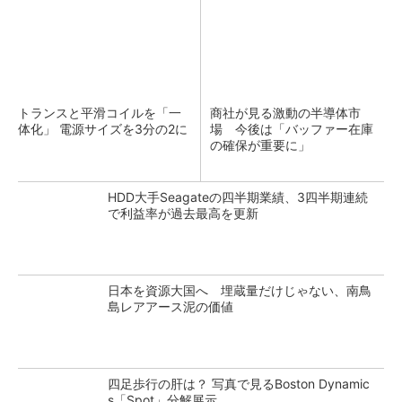
トランスと平滑コイルを「一
商社が見る激動の半導体市
体化」 電源サイズを3分の2に
場 今後は「バッファー在庫
の確保が重要に」
HDD大手Seagateの四半期業績、3四半期連続
で利益率が過去最高を更新
日本を資源大国へ 埋蔵量だけじゃない、南鳥
島レアアース泥の価値
四足歩行の肝は？ 写真で見るBoston Dynamic
s「Spot」分解展示