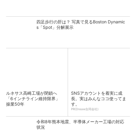
四足歩行の肝は？ 写真で見るBoston Dynamic
s「Spot」分解展示
ルネサス高崎工場が閉鎖へ
SNSアカウントを着実に成
「6インチライン維持限界」
長。実はみんなココ使ってま
操業50年
す。
PR(Dreaw合同会社)
令和8年熊本地震、半導体メーカー工場の対応
状況