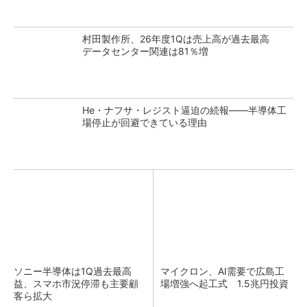
村田製作所、26年度1Qは売上高が過去最高
データセンター関連は81％増
He・ナフサ・レジスト逼迫の続報――半導体工
場停止が回避できている理由
ソニー半導体は1Q過去最高
マイクロン、AI需要で広島工
益、スマホ市況停滞も主要顧
場増強へ起工式 1.5兆円投資
客ら拡大