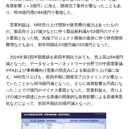
為替影響（＋2億円）に加え、開発完了案件が重なったこともあ
り、同16億円増の84億円で着地した。
営業利益は、NRE売り上げ増加や販管費の減少はあったもの
の、製品売り上げ減少などに伴う製品粗利減が53億円のマイナ
ス要因となった他、先端プロジェクト開発の進捗に伴う研究開発
費増などもあり、前年同期比33億円減の53億円となった。
2024年第2四半期業績を前四半期比でみても、売上高は64億円
減となった。データセンター／ネットワーク分野での中国需要減
やFAおよび事務機向け需要の弱含みによる製品売り上げ減に加
え、NRE売り上げも、前四半期に開発完了のタイミングが重なっ
ていたことから同19億円減となった。さらに為替影響も円高にな
ったことで17億円のマイナス要因となった。営業利益も、売り上
げの減少や調達にかかる原価の間接的な為替影響による原価率悪
化などによって、前四半期比50億円減となった。