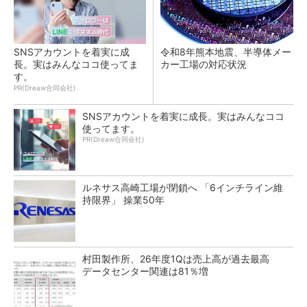
SNSアカウントを着実に成
令和8年熊本地震、半導体メー
長。実はみんなココ使ってま
カー工場の対応状況
す。
PR(Dreaw合同会社)
SNSアカウントを着実に成長。実はみんなココ
使ってます。
PR(Dreaw合同会社)
ルネサス高崎工場が閉鎖へ 「6インチライン維
持限界」 操業50年
村田製作所、26年度1Qは売上高が過去最高
データセンター関連は81％増