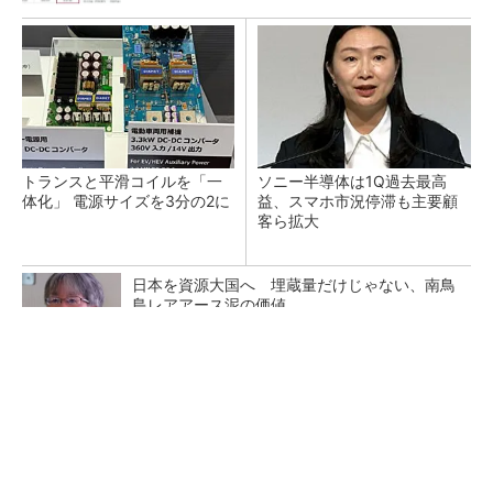
トランスと平滑コイルを「一
ソニー半導体は1Q過去最高
体化」 電源サイズを3分の2に
益、スマホ市況停滞も主要顧
客ら拡大
日本を資源大国へ 埋蔵量だけじゃない、南鳥
島レアアース泥の価値
三菱電機、第5世代SiC MOSFETの核 オン抵
抗25％減の独自構造