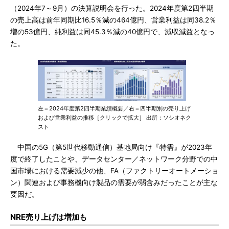
（2024年7～9月）の決算説明会を行った。2024年度第2四半期
の売上高は前年同期比16.5％減の464億円、営業利益は同38.2％
増の53億円、純利益は同45.3％減の40億円で、減収減益となっ
た。
左＝2024年度第2四半期業績概要／右＝四半期別の売り上げ
および営業利益の推移［クリックで拡大］ 出所：ソシオネク
スト
中国の5G（第5世代移動通信）基地局向け『特需』が2023年
度で終了したことや、データセンター／ネットワーク分野での中
国市場における需要減少の他、FA（ファクトリーオートメーショ
ン）関連および事務機向け製品の需要が弱含みだったことが主な
要因だ。
NRE売り上げは増加も