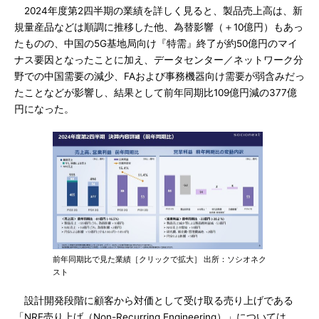
2024年度第2四半期の業績を詳しく見ると、製品売上高は、新
規量産品などは順調に推移した他、為替影響（＋10億円）もあっ
たものの、中国の5G基地局向け『特需』終了が約50億円のマイ
ナス要因となったことに加え、データセンター／ネットワーク分
野での中国需要の減少、FAおよび事務機器向け需要が弱含みだっ
たことなどが影響し、結果として前年同期比109億円減の377億
円になった。
前年同期比で見た業績［クリックで拡大］ 出所：ソシオネク
スト
設計開発段階に顧客から対価として受け取る売り上げである
「NRE売り上げ（Non-Recurring Engineering）」については、