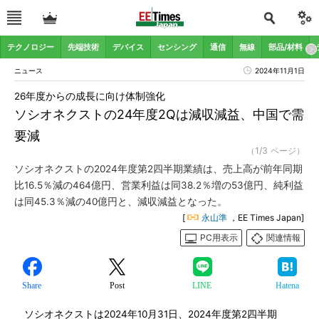
テクノロジー
先端技術
デバイス
センシング
通信
無線
部品/材料
ニュース
2024年11月1日
26年度からの成長に向け体制強化
ソシオネクストの24年度2Qは減収減益、中国で需
要減
（1/3 ページ）
ソシオネクストの2024年度第2四半期業績は、売上高が前年同期
比16.5％減の464億円、営業利益は同38.2％増の53億円、純利益
は同45.3％減の40億円と、減収減益となった。
[
永山準
，EE Times Japan]
PC用表示
関連情報
Share
Post
LINE
Hatena
ソシオネクストは2024年10月31日、2024年度第2四半期