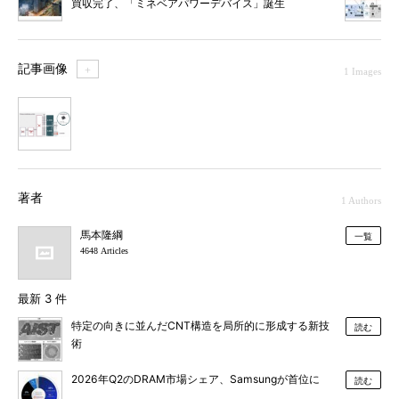
買収完了、「ミネベアパワーデバイス」誕生
記事画像
＋
1 Images
1
著者
1 Authors
馬本隆綱
一覧
4648 Articles
最新 3 件
特定の向きに並んだCNT構造を局所的に形成する新技
読む
術
2026年Q2のDRAM市場シェア、Samsungが首位に
読む