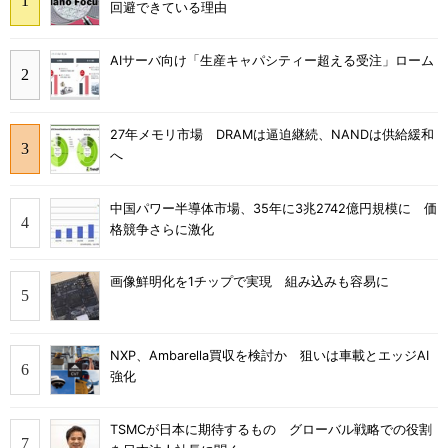
回避できている理由
AIサーバ向け「生産キャパシティー超える受注」ローム
27年メモリ市場 DRAMは逼迫継続、NANDは供給緩和
へ
中国パワー半導体市場、35年に3兆2742億円規模に 価
格競争さらに激化
画像鮮明化を1チップで実現 組み込みも容易に
NXP、Ambarella買収を検討か 狙いは車載とエッジAI
強化
TSMCが日本に期待するもの グローバル戦略での役割