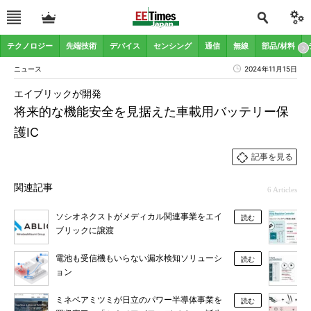
テクノロジー
先端技術
デバイス
センシング
通信
無線
部品/材料
ニュース
2024年11月15日
エイブリックが開発
将来的な機能安全を見据えた車載用バッテリー保
護IC
記事を見る
関連記事
6 Articles
ソシオネクストがメディカル関連事業をエイ
読む
ブリックに譲渡
電池も受信機もいらない漏水検知ソリューシ
読む
ョン
ミネベアミツミが日立のパワー半導体事業を
読む