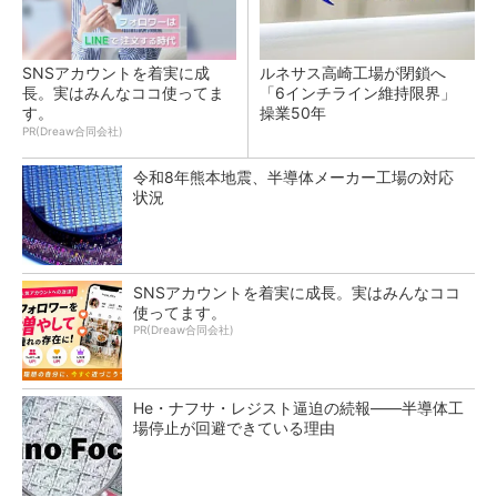
SNSアカウントを着実に成
ルネサス高崎工場が閉鎖へ
長。実はみんなココ使ってま
「6インチライン維持限界」
す。
操業50年
PR(Dreaw合同会社)
令和8年熊本地震、半導体メーカー工場の対応
状況
SNSアカウントを着実に成長。実はみんなココ
使ってます。
PR(Dreaw合同会社)
He・ナフサ・レジスト逼迫の続報――半導体工
場停止が回避できている理由