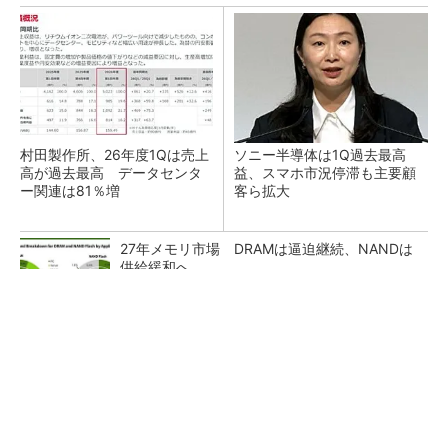
村田製作所、26年度1Qは売上
ソニー半導体は1Q過去最高
高が過去最高 データセンタ
益、スマホ市況停滞も主要顧
ー関連は81％増
客ら拡大
27年メモリ市場 DRAMは逼迫継続、NANDは
供給緩和へ
マイクロン、AI需要で広島工場増強へ起工式
1.5兆円投資