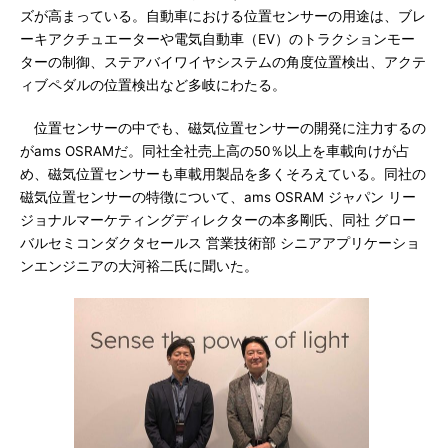
ズが高まっている。自動車における位置センサーの用途は、ブレ
ーキアクチュエーターや電気自動車（EV）のトラクションモー
ターの制御、ステアバイワイヤシステムの角度位置検出、アクテ
ィブペダルの位置検出など多岐にわたる。
位置センサーの中でも、磁気位置センサーの開発に注力するの
がams OSRAMだ。同社全社売上高の50％以上を車載向けが占
め、磁気位置センサーも車載用製品を多くそろえている。同社の
磁気位置センサーの特徴について、ams OSRAM ジャパン リー
ジョナルマーケティングディレクターの本多剛氏、同社 グロー
バルセミコンダクタセールス 営業技術部 シニアアプリケーショ
ンエンジニアの大河裕二氏に聞いた。