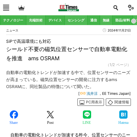
テクノロジー
先端技術
デバイス
センシング
通信
無線
部品/材料
ニュース
2024年11月21日
SiPで高温環境にも対応
シールド不要の磁気位置センサーで自動車電動化
を推進 ams OSRAM
（1/2 ページ）
自動車の電動化トレンドが加速する中で、位置センサーのニーズ
が高まっている。磁気位置センサーの開発に注力するams
OSRAMに、同社製品の特徴について聞いた。
[
浅井涼
，EE Times Japan]
PC用表示
関連情報
Share
Post
LINE
Hatena
自動車の電動化トレンドが加速する昨今、位置センサーのニー