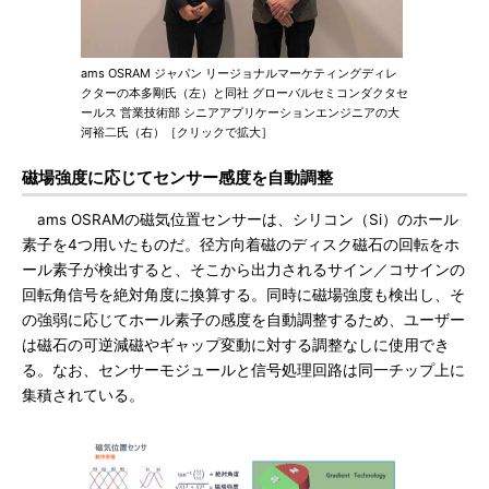
ams OSRAM ジャパン リージョナルマーケティングディレ
クターの本多剛氏（左）と同社 グローバルセミコンダクタセ
ールス 営業技術部 シニアアプリケーションエンジニアの大
河裕二氏（右）［クリックで拡大］
磁場強度に応じてセンサー感度を自動調整
ams OSRAMの磁気位置センサーは、シリコン（Si）のホール
素子を4つ用いたものだ。径方向着磁のディスク磁石の回転をホ
ール素子が検出すると、そこから出力されるサイン／コサインの
回転角信号を絶対角度に換算する。同時に磁場強度も検出し、そ
の強弱に応じてホール素子の感度を自動調整するため、ユーザー
は磁石の可逆減磁やギャップ変動に対する調整なしに使用でき
る。なお、センサーモジュールと信号処理回路は同一チップ上に
集積されている。