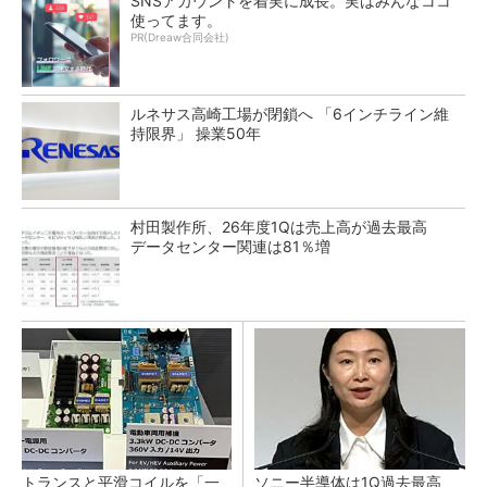
SNSアカウントを着実に成長。実はみんなココ
使ってます。
PR(Dreaw合同会社)
ルネサス高崎工場が閉鎖へ 「6インチライン維
持限界」 操業50年
村田製作所、26年度1Qは売上高が過去最高
データセンター関連は81％増
トランスと平滑コイルを「一
ソニー半導体は1Q過去最高