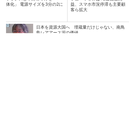
体化」 電源サイズを3分の2に
益、スマホ市況停滞も主要顧
客ら拡大
日本を資源大国へ 埋蔵量だけじゃない、南鳥
島レアアース泥の価値
三菱電機、第5世代SiC MOSFETの核 オン抵
抗25％減の独自構造
マイクロン、AI需要で広島工場増強へ起工式
1.5兆円投資