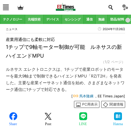
テクノロジー
先端技術
デバイス
センシング
通信
無線
部品/材料
ニュース
2024年11月26日
産業用通信にも柔軟に対応
1チップで9軸モーター制御が可能 ルネサスの新
ハイエンドMPU
（1/2 ページ）
ルネサス エレクトロニクスは、1チップで産業ロボットのモータ
ーを最大9軸まで制御できるハイエンドMPU「RZ/T2H」を発表
した。主要な産業イーサネット通信を始め、さまざまなネットワ
ーク通信に1チップで対応できる。
[
馬本隆綱
，EE Times Japan]
PC用表示
関連情報
Share
Post
LINE
Hatena