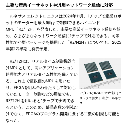
主要な産業イーサネットや汎用ネットワーク通信に対応
ルネサス エレクトロニクスは2024年11月、1チップで産業ロボ
ットのモーターを最大9軸まで制御できるハイエンド
MPU「RZ/T2H」を発表した。主要な産業イーサネット通信を始
め、さまざまなネットワーク通信に1チップで対応できる。同等
性能で小型パッケージを採用した「RZ/N2H」についても、2025
年第1四半期に発売予定。
RZ/T2Hは、リアルタイム制御機器向
けMPUとして、高いアプリケーション
処理能力とリアルタイム性能を備えてい
る。これまで複数個のMPUを用いた
り、FPGAを組み合わせたりして対応し
RZ/T2HとRZ/N2Hの外観［ク
ていたモーター制御などの用途でも、
リックで拡大］ 出所：ルネサ
RZ/T2H を用いると1チップで実現でき
ス
るという。このため、部品点数の削減だ
けでなく、FPGAのプログラム開発に要する工数の削減も可能と
なった。