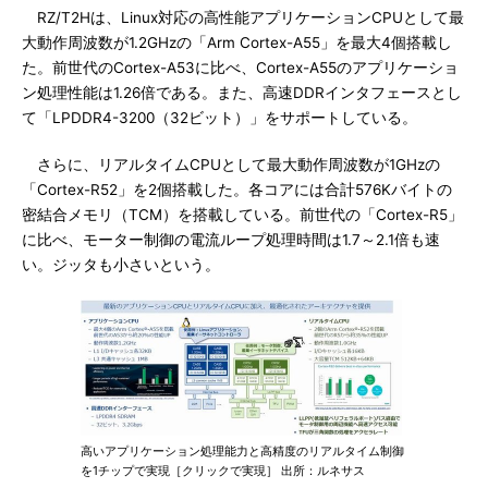
RZ/T2Hは、Linux対応の高性能アプリケーションCPUとして最
大動作周波数が1.2GHzの「Arm Cortex-A55」を最大4個搭載し
た。前世代のCortex-A53に比べ、Cortex-A55のアプリケーショ
ン処理性能は1.26倍である。また、高速DDRインタフェースとし
て「LPDDR4-3200（32ビット）」をサポートしている。
さらに、リアルタイムCPUとして最大動作周波数が1GHzの
「Cortex-R52」を2個搭載した。各コアには合計576Kバイトの
密結合メモリ（TCM）を搭載している。前世代の「Cortex-R5」
に比べ、モーター制御の電流ループ処理時間は1.7～2.1倍も速
い。ジッタも小さいという。
高いアプリケーション処理能力と高精度のリアルタイム制御
を1チップで実現［クリックで実現］ 出所：ルネサス