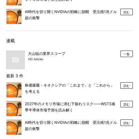
AI時代を切り開くNVIDIAの戦略に脱帽 受注残1兆ドル
読む
超の衝撃
連載
大山聡の業界スコープ
一覧
103 Articles
最新 3 件
株価爆騰・キオクシアの「これまで」と「これから」
読む
を考える
2027年のメモリ市場に潜む下振れリスク――WSTS春
読む
季半導体市場予測を読み解く
AI時代を切り開くNVIDIAの戦略に脱帽 受注残1兆ドル
読む
超の衝撃