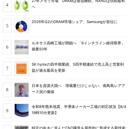
27年メモリ市場 DRAMは逼迫継続、NANDは供給緩和
へ
2026年Q2のDRAM市場シェア、Samsungが首位に
ルネサス高崎工場が閉鎖へ 「6インチライン維持限界」
操業50年
SK hynixの四半期業績、5四半期連続で売上高と営業利
益が過去最高を更新
日本を資源大国へ 埋蔵量だけじゃない、南鳥島レアア
ース泥の価値
令和8年熊本地震、半導体メーカー工場の対応状況【8/4
19時10分更新】
特定の向きに並んだCNT構造を局所的に形成する新技術