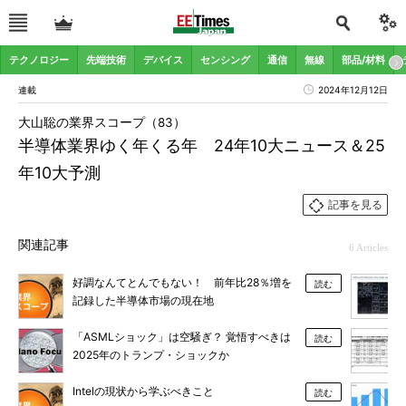
テクノロジー
先端技術
デバイス
センシング
通信
無線
部品/材料
連載
2024年12月12日
大山聡の業界スコープ（83）
半導体業界ゆく年くる年 24年10大ニュース＆25
年10大予測
記事を見る
関連記事
6 Articles
好調なんてとんでもない！ 前年比28％増を
読む
記録した半導体市場の現在地
「ASMLショック」は空騒ぎ？ 覚悟すべきは
読む
2025年のトランプ・ショックか
Intelの現状から学ぶべきこと
読む