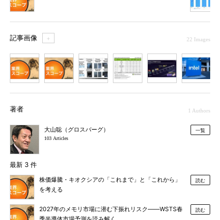
記事画像
＋
22 Images
1
2
3
4
5
6
7
著者
1 Authors
大山聡（グロスバーグ）
一覧
103 Articles
最新 3 件
株価爆騰・キオクシアの「これまで」と「これから」
読む
を考える
2027年のメモリ市場に潜む下振れリスク――WSTS春
読む
季半導体市場予測を読み解く