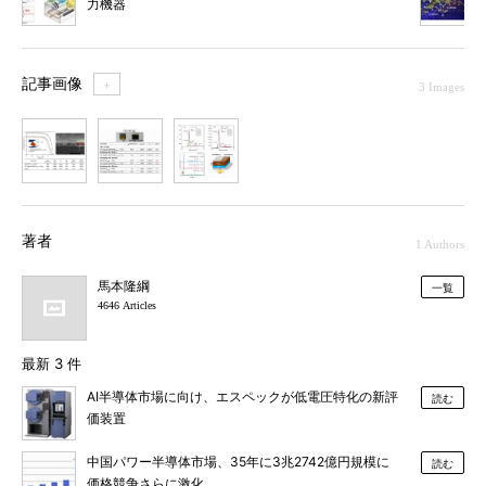
力機器
記事画像
＋
3 Images
1
2
3
著者
1 Authors
馬本隆綱
一覧
4646 Articles
最新 3 件
AI半導体市場に向け、エスペックが低電圧特化の新評
読む
価装置
中国パワー半導体市場、35年に3兆2742億円規模に
読む
価格競争さらに激化