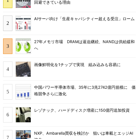
回避できている理由
AIサーバ向け「生産キャパシティー超える受注」ローム
27年メモリ市場 DRAMは逼迫継続、NANDは供給緩和
へ
画像鮮明化を1チップで実現 組み込みも容易に
中国パワー半導体市場、35年に3兆2742億円規模に 価
格競争さらに激化
レゾナック、ハードディスク増産に150億円追加投資
NXP、Ambarella買収を検討か 狙いは車載とエッジAI