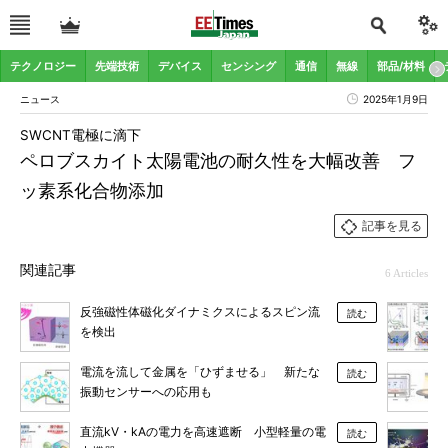
テクノロジー
先端技術
デバイス
センシング
通信
無線
部品/材料
ニュース
2025年1月9日
SWCNT電極に滴下
ペロブスカイト太陽電池の耐久性を大幅改善 フ
ッ素系化合物添加
記事を見る
関連記事
6 Articles
反強磁性体磁化ダイナミクスによるスピン流
読む
を検出
電流を流して金属を「ひずませる」 新たな
読む
振動センサーへの応用も
直流kV・kAの電力を高速遮断 小型軽量の電
読む