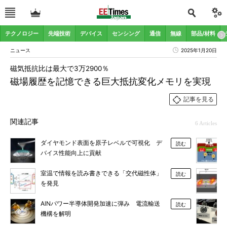
テクノロジー
先端技術
デバイス
センシング
通信
無線
部品/材料
ニュース
2025年1月20日
磁気抵抗比は最大で3万2900％
磁場履歴を記憶できる巨大抵抗変化メモリを実現
記事を見る
関連記事
6 Articles
ダイヤモンド表面を原子レベルで可視化 デ
読む
バイス性能向上に貢献
室温で情報を読み書きできる「交代磁性体」
読む
を発見
AlNパワー半導体開発加速に弾み 電流輸送
読む
機構を解明