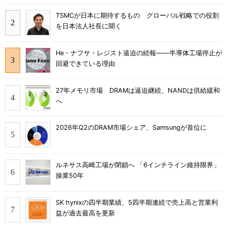
TSMCが日本に期待するもの グローバル戦略での役割
を日本法人社長に聞く
He・ナフサ・レジスト逼迫の続報――半導体工場停止が
回避できている理由
27年メモリ市場 DRAMは逼迫継続、NANDは供給緩和
へ
2026年Q2のDRAM市場シェア、Samsungが首位に
ルネサス高崎工場が閉鎖へ 「6インチライン維持限界」
操業50年
SK hynixの四半期業績、5四半期連続で売上高と営業利
益が過去最高を更新