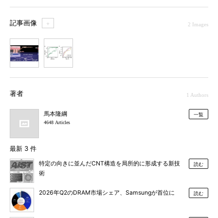
記事画像
＋
2 Images
1
2
著者
1 Authors
馬本隆綱
一覧
4648 Articles
最新 3 件
特定の向きに並んだCNT構造を局所的に形成する新技
読む
術
2026年Q2のDRAM市場シェア、Samsungが首位に
読む