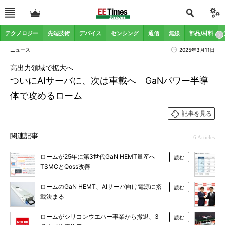
テクノロジー
先端技術
デバイス
センシング
通信
無線
部品/材料
ニュース
2025年3月11日
高出力領域で拡大へ
ついにAIサーバに、次は車載へ GaNパワー半導
体で攻めるローム
記事を見る
関連記事
6 Articles
ロームが25年に第3世代GaN HEMT量産へ
読む
TSMCとQoss改善
ロームのGaN HEMT、AIサーバ向け電源に搭
読む
載決まる
ロームがシリコンウエハー事業から撤退、3
読む