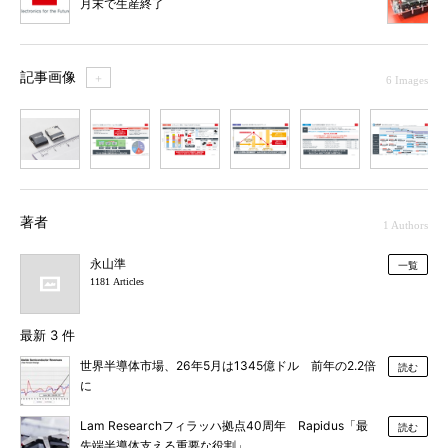
月末で生産終了
記事画像
＋
6 Images
1
2
3
4
5
6
著者
1 Authors
永山準
一覧
1181 Articles
最新 3 件
世界半導体市場、26年5月は1345億ドル 前年の2.2倍
読む
に
Lam Researchフィラッハ拠点40周年 Rapidus「最
読む
先端半導体支える重要な役割」