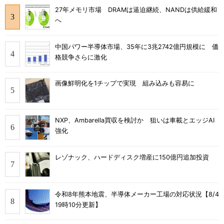
27年メモリ市場 DRAMは逼迫継続、NANDは供給緩和
へ
中国パワー半導体市場、35年に3兆2742億円規模に 価
格競争さらに激化
画像鮮明化を1チップで実現 組み込みも容易に
NXP、Ambarella買収を検討か 狙いは車載とエッジAI
強化
レゾナック、ハードディスク増産に150億円追加投資
令和8年熊本地震、半導体メーカー工場の対応状況【8/4
19時10分更新】