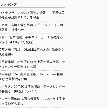
ランキング
He・ナフサ・レジスト逼迫の続報――半導体工
場停止が回避できている理由
ルネサス高崎工場が閉鎖へ 「6インチライン維
持限界」 操業50年
令和8年熊本地震、半導体メーカー工場の対応
状況【8/4 19時10分更新】
27年メモリ市場 DRAMは逼迫継続、NANDは
供給緩和へ
村田製作所、26年度1Qは売上高が過去最高 デ
ータセンター関連は81％増
2026年は「2nm商用化元年」 Panther Lake搭載
PCなど最新機を分解
ルネサス、26年2Qは増収増益 データセンター
需要強く「供給はパツパツ」
ソニー半導体は1Q過去最高益、スマホ市況停滞
も主要顧客ら拡大