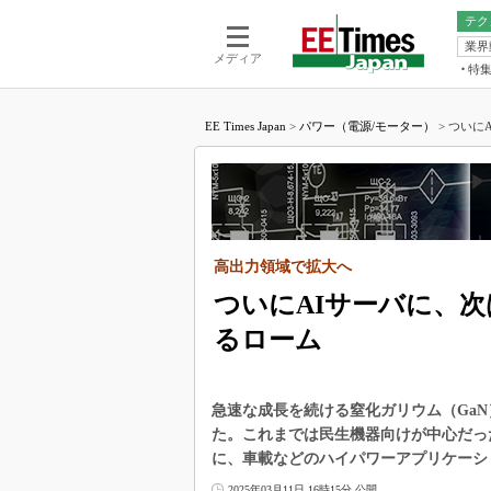
テク
業界
電池／エネル
ア
メディア
特
メ
福田昭の
LS
EE Times Japan
>
パワー（電源/モーター）
>
ついにA
福田昭の
マ
湯之上隆
FP
大山聡の
大原雄介
ック
高出力領域で拡大へ
リタイア
学漂流記
ついにAIサーバに、次
世界を「
るローム
踊るバズワ
Buzzwo
急速な成長を続ける窒化ガリウム（Ga
この10
で起こる
た。これまでは民生機器向けが中心だっ
に、車載などのハイパワーアプリケーシ
製品分解
2025年03月11日 16時15分 公開