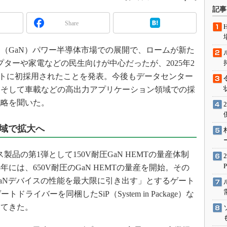
術を知る
記事
エンジニア”が仕掛けた社内
Share
念の180日
ションは日本を救うのか
（GaN）パワー半導体市場での展開で、ロームが新た
IoT通信
ターや家電などの民生向けが中心だったが、2025年2
ナリスト「未来展望」
ニットに初採用されたことを発表。今後もデータセンター
ーそして車載などの高出力アプリケーション領域での採
愛されないエンジニア」の
行動論
戦略を聞いた。
領域で拡大へ
製品の第1弾として150V耐圧GaN HEMTの量産体制
年には、650V耐圧のGaN HEMTの量産を開始。その
aNデバイスの性能を最大限に引き出す」とするゲート
ドライバーを同梱したSiP（System in Package）な
してきた。