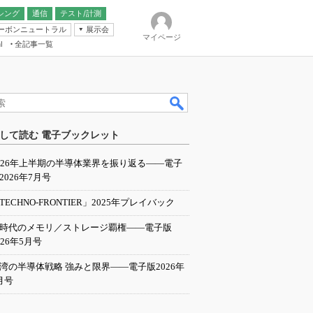
シング
通信
テスト/計測
ーボンニュートラル
展示会
マイページ
全記事一覧
l
ンピューティング
して読む 電子ブックレット
IER
026年上半期の半導体業界を振り返る――電子
2026年7月号
TECHNO-FRONTIER」2025年プレイバック
I時代のメモリ／ストレージ覇権――電子版
026年5月号
湾の半導体戦略 強みと限界――電子版2026年
月号