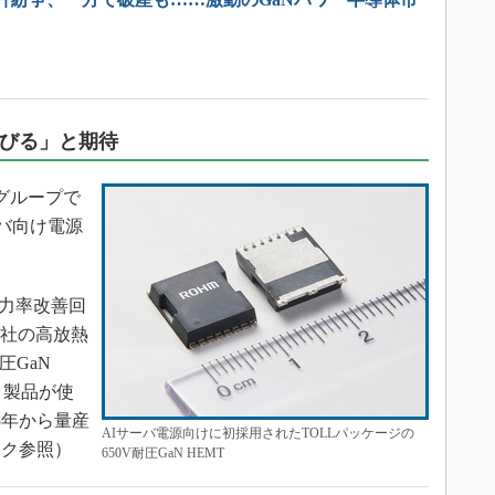
伸びる」と期待
グループで
Iサーバ向け電源
。
力率改善回
同社の高放熱
圧GaN
ト製品が使
5年から量産
AIサーバ電源向けに初採用されたTOLLパッケージの
ンク参照）
650V耐圧GaN HEMT