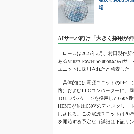
場
AIサーバ向け「大きく採用が
ロームは2025年2月、村田製作所
あるMurata Power SolutionsのA
ユニットに採用されたと発表した
具体的には電源ユニットのPFC（
路）およびLLCコンバーターに、
TOLLパッケージを採用した650V耐
HEMTが耐圧650Vのディスクリー
用される。この電源ユニットは202
を開始する予定だ（詳細は下記リ