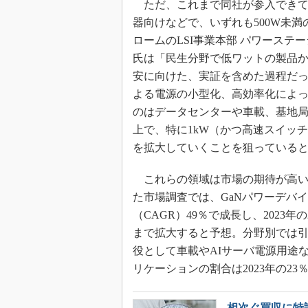
ただ、これまで同社が参入できて
器向けなどで、いずれも500W未
ロームのLSI事業本部 パワーステ
氏は「民生分野で低ワットの製品か
安に向けた、実証を含めた過程だっ
よる電源の小型化、高効率化によ
のはデータセンターや車載、基地局
上で、特に1kW（かつ高速スイッ
を拡大していくことを狙っている
これらの領域は市場の期待が高い。台湾
た市場調査では、GaNパワーデバイス
（CAGR）49％で成長し、2023年の
まで拡大すると予想。分野別では
役として車載やAIサーバ電源用途
リケーションの割合は2023年の23
相次ぐ買収に特