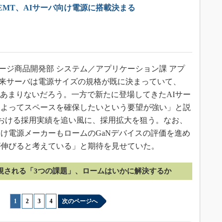
HEMT、AIサーバ向け電源に搭載決まる
ージ商品開発部 システム／アプリケーション課 アプ
来サーバは電源サイズの規格が既に決まっていて、
はあまりないだろう。一方で新たに登場してきたAIサー
によってスペースを確保したいという要望が強い」と説
lutionsにおける採用実績を追い風に、採用拡大を狙う。なお、
け電源メーカーもロームのGaNデバイスの評価を進め
が伸びると考えている」と期待を見せていた。
重視される「3つの課題」、ロームはいかに解決するか
1
|
2
|
3
|
4
次のページへ