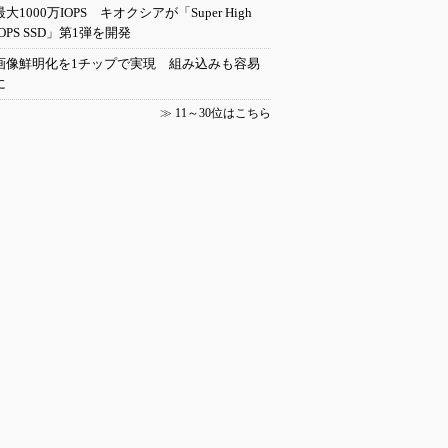
最大1000万IOPS キオクシアが「Super High
IOPS SSD」第1弾を開発
画像鮮明化を1チップで実現 組み込みも容易
に
≫
11～30位はこちら