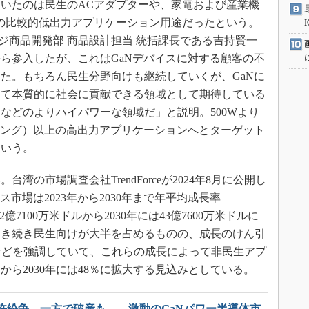
いたのは民生のACアダプターや、家電および産業機
満の比較的低出力アプリケーション用途だったという。
ージ商品開発部 商品設計担当 統括課長である吉持賢一
ら参入したが、これはGaNデバイスに対する顧客の不
た。もちろん民生分野向けも継続していくが、GaNに
って本質的に社会に貢献できる領域として期待している
などのよりハイパワーな領域だ」と説明。500Wより
チング）以上の高出力アプリケーションへとターゲット
という。
の市場調査会社TrendForceが2024年8月に公開し
市場は2023年から2030年まで年平均成長率
2億7100万米ドルから2030年には43億7600万米ドルに
引き続き民生向けが大半を占めるものの、成長のけん引
などを強調していて、これらの成長によって非民生アプ
％から2030年には48％に拡大する見込みとしている。
許紛争、一方で破産も……激動のGaNパワー半導体市