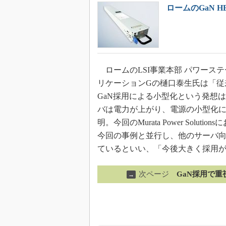
ロームのGaN 
ロームのLSI事業本部 パワーステ
リケーションGの樋口泰生氏は「従
GaN採用による小型化という発想
バは電力が上がり、電源の小型化
明。今回のMurata Power So
今回の事例と並行し、他のサーバ向
ているといい、「今後大きく採用
次ページ
GaN採用で
→