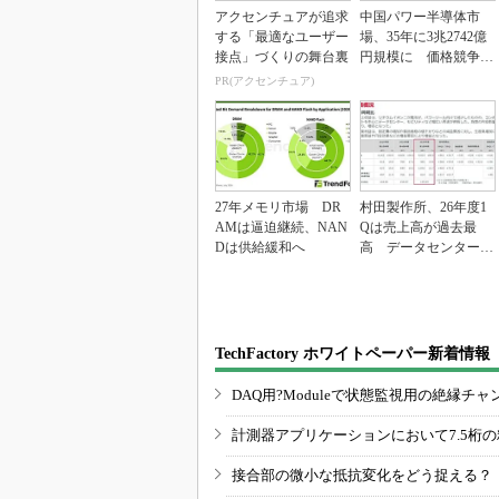
アクセンチュアが追求
中国パワー半導体市
する「最適なユーザー
場、35年に3兆2742億
接点」づくりの舞台裏
円規模に 価格競争さ
らに激化
PR(アクセンチュア)
27年メモリ市場 DR
村田製作所、26年度1
AMは逼迫継続、NAN
Qは売上高が過去最
Dは供給緩和へ
高 データセンター関
連は81％増
TechFactory ホワイトペーパー新着情報
DAQ用?Moduleで状態監視用の絶縁
計測器アプリケーションにおいて7.5桁
接合部の微小な抵抗変化をどう捉える？