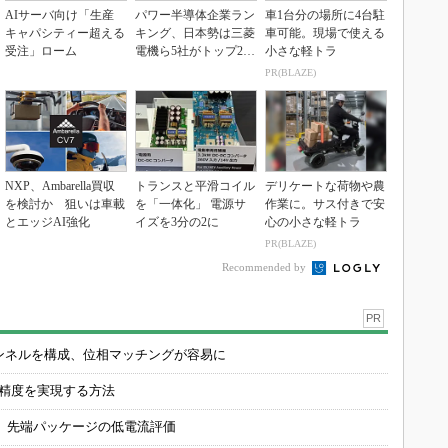
AIサーバ向け「生産
パワー半導体企業ラン
車1台分の場所に4台駐
キャパシティー超える
キング、日本勢は三菱
車可能。現場で使える
受注」ローム
電機ら5社がトップ20
小さな軽トラ
入り
PR(BLAZE)
NXP、Ambarella買収
トランスと平滑コイル
デリケートな荷物や農
を検討か 狙いは車載
を「一体化」 電源サ
作業に。サス付きで安
とエッジAI強化
イズを3分の2に
心の小さな軽トラ
PR(BLAZE)
Recommended by
PR
チャンネルを構成、位相マッチングが容易に
の精度を実現する方法
 先端パッケージの低電流評価