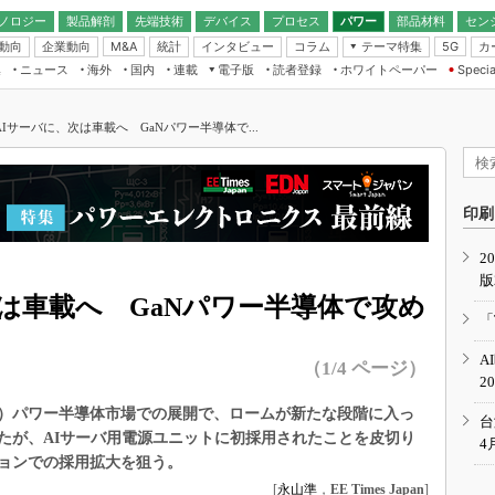
ノロジー
製品解剖
先端技術
デバイス
プロセス
パワー
部品材料
セン
動向
企業動向
統計
インタビュー
コラム
テーマ特集
カ
M&A
5G
ギー
ナログ
無線
集
ニュース
海外
国内
連載
電子版
読者登録
ホワイトペーパー
Specia
フィジカルAI
IoT・エッジコ
モリ
EXPO
Microchip情報
ストレージ通信
EE Times Japan×EDN Japan統合電
エッジAI
子版
I
SEMICON Japan
Iサーバに、次は車載へ GaNパワー半導体で...
デバイス通信
パワーエレクトロニクス
電子ブックレット
イコン
CEATEC
のナノフォーカス
半導体後工程
GA
EdgeTech＋
業界スコープ
読者調査（EE Times Research）
印刷
TECHNO-FRONT
のエレ・組み込みプレイバ
カーボンニュートラル
2
人とくるま展
版
IoT
直前エンジニアの社会人大
は車載へ GaNパワー半導体で攻め
電源設計（EDN Japan）
「
数字」で回してみよう
エレクトロニクス入門（EDN
A
Japan）
（1/4 ページ）
ード ～Behind the
2
rd
N）パワー半導体市場での展開で、ロームが新たな段階に入っ
年で起こったこと、次の10年
台
こと
たが、AIサーバ用電源ユニットに初採用されたことを皮切り
4
ョンでの採用拡大を狙う。
で探るアジアの新トレンド
[
永山準
，
EE Times Japan
]