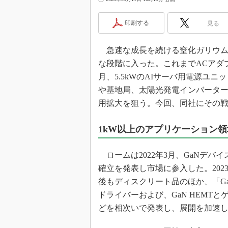
光伝送技
“異端児
印刷する
見る
改革、執
イノベー
急速な成長を続ける窒化ガリウム
JASA発
な段階に入った。これまでACアダプ
IHSア
月、5.5kWのAIサーバ用電源ユ
や基地局、太陽光発電インバータ
「英語に
ための新
用拡大を狙う。今回、同社にその
1kW以上のアプリケーション
ロームは2022年3月、GaNデバイス
確立を発表し市場に参入した。2023
後もディスクリート品のほか、「G
ドライバーおよび、GaN HEMTとゲート
どを相次いで発表し、展開を加速