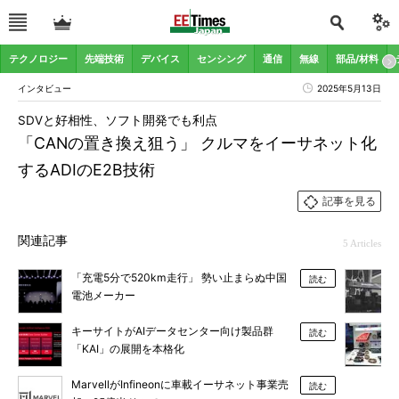
テクノロジー
先端技術
デバイス
センシング
通信
無線
部品/材料
インタビュー
2025年5月13日
SDVと好相性、ソフト開発でも利点
「CANの置き換え狙う」 クルマをイーサネット化
するADIのE2B技術
記事を見る
関連記事
5 Articles
「充電5分で520km走行」 勢い止まらぬ中国
読む
電池メーカー
キーサイトがAIデータセンター向け製品群
読む
「KAI」の展開を本格化
MarvellがInfineonに車載イーサネット事業売
読む