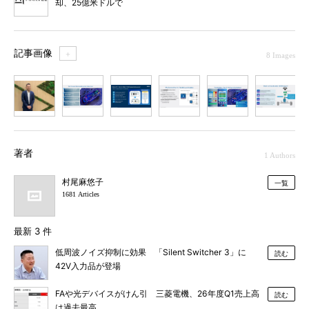
却、25億米ドルで
記事画像
＋
8 Images
1
2
3
4
5
6
7
著者
1 Authors
村尾麻悠子
一覧
1681 Articles
最新 3 件
低周波ノイズ抑制に効果 「Silent Switcher 3」に
読む
42V入力品が登場
FAや光デバイスがけん引 三菱電機、26年度Q1売上高
読む
は過去最高