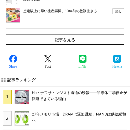
想定以上に早い生産再開、10年前の教訓生きる
読む
記事を見る
Share
Post
LINE
Hatena
記事ランキング
He・ナフサ・レジスト逼迫の続報――半導体工場停止が
回避できている理由
27年メモリ市場 DRAMは逼迫継続、NANDは供給緩和
へ