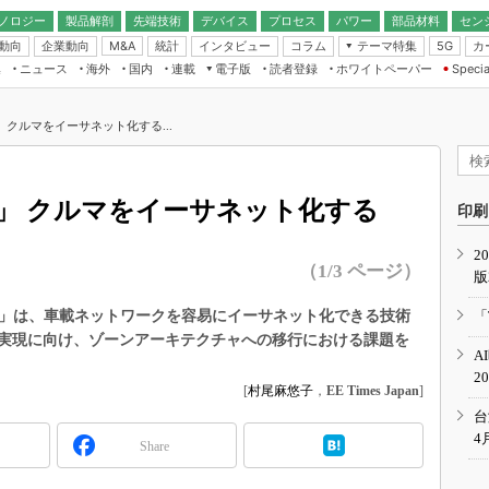
ノロジー
製品解剖
先端技術
デバイス
プロセス
パワー
部品材料
セン
動向
企業動向
統計
インタビュー
コラム
テーマ特集
カ
M&A
5G
ギー
ナログ
無線
集
ニュース
海外
国内
連載
電子版
読者登録
ホワイトペーパー
Specia
フィジカルAI
IoT・エッジコ
モリ
EXPO
Microchip情報
ストレージ通信
EE Times Japan×EDN Japan統合電
エッジAI
子版
I
SEMICON Japan
 クルマをイーサネット化する...
デバイス通信
パワーエレクトロニクス
電子ブックレット
イコン
CEATEC
のナノフォーカス
半導体後工程
GA
EdgeTech＋
業界スコープ
う」 クルマをイーサネット化する
読者調査（EE Times Research）
印刷
TECHNO-FRONT
のエレ・組み込みプレイバ
カーボンニュートラル
2
人とくるま展
（1/3 ページ）
版
IoT
直前エンジニアの社会人大
電源設計（EDN Japan）
する「E2B」は、車載ネットワークを容易にイーサネット化できる技術
「
数字」で回してみよう
の実現に向け、ゾーンアーキテクチャへの移行における課題を
エレクトロニクス入門（EDN
A
Japan）
ード ～Behind the
2
rd
[
村尾麻悠子
，
EE Times Japan
]
年で起こったこと、次の10年
台
こと
4
Share
で探るアジアの新トレンド