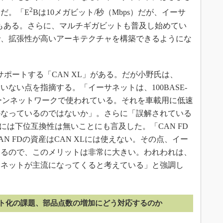
2
だ。「E
Bは10メガビット/秒（Mbps）だが、イーサ
bpsもある。さらに、マルチギガビットも普及し始めてい
で、拡張性が高いアーキテクチャを構築できるようにな
をサポートする「CAN XL」がある。だが小野氏は、
ていない点を指摘する。「イーサネットは、100BASE-
ックボーンネットワークで使われている。それを車載用に低速
かなっているのではないか」。さらに「誤解されている
Lには下位互換性は無いことにも言及した。「CAN FD
CAN FDの資産はCAN XLには使えない。その点、イー
きるので、このメリットは非常に大きい。われわれは、
サネットが主流になってくると考えている」と強調し
ト化の課題、部品点数の増加にどう対応するのか