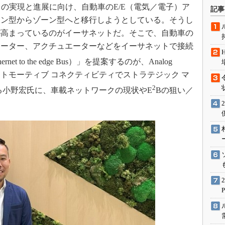
術を知る
の実現と進展に向け、自動車のE/E（電気／電子）ア
記事
イン型からゾーン型へと移行しようとしている。そうし
エンジニア”が仕掛けた社内
念の180日
が高まっているのがイーサネットだ。そこで、自動車の
ションは日本を救うのか
モーター、アクチュエーターなどをイーサネットで接続
IoT通信
hernet to the edge Bus）」を提案するのが、Analog
ナリスト「未来展望」
のオートモーティブ コネクティビティでストラテジック マ
2
愛されないエンジニア」の
る小野宏氏に、車載ネットワークの現状やE
Bの狙い／
行動論