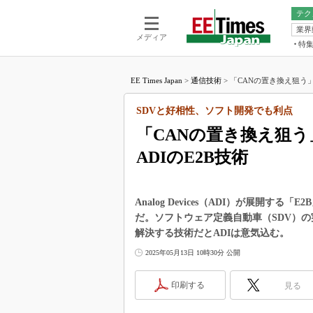
テク
業界
電池／エネル
ア
メディア
特
メ
福田昭の
LS
EE Times Japan
>
通信技術
>
「CANの置き換え狙う」
福田昭の
マ
湯之上隆
SDVと好相性、ソフト開発でも利点
FP
大山聡の
「CANの置き換え狙
大原雄介
ADIのE2B技術
ック
リタイア
学漂流記
Analog Devices（ADI）が展開
世界を「
だ。ソフトウェア定義自動車（SDV）
解決する技術だとADIは意気込む。
踊るバズワ
Buzzwo
2025年05月13日 10時30分 公開
この10
で起こる
印刷する
見る
製品分解