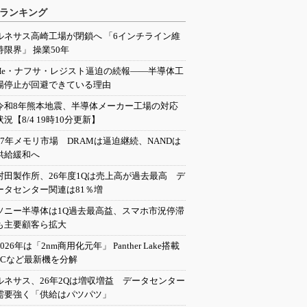
ランキング
ルネサス高崎工場が閉鎖へ 「6インチライン維
持限界」 操業50年
He・ナフサ・レジスト逼迫の続報――半導体工
場停止が回避できている理由
令和8年熊本地震、半導体メーカー工場の対応
状況【8/4 19時10分更新】
27年メモリ市場 DRAMは逼迫継続、NANDは
供給緩和へ
村田製作所、26年度1Qは売上高が過去最高 デ
ータセンター関連は81％増
ソニー半導体は1Q過去最高益、スマホ市況停滞
も主要顧客ら拡大
2026年は「2nm商用化元年」 Panther Lake搭載
PCなど最新機を分解
ルネサス、26年2Qは増収増益 データセンター
需要強く「供給はパツパツ」