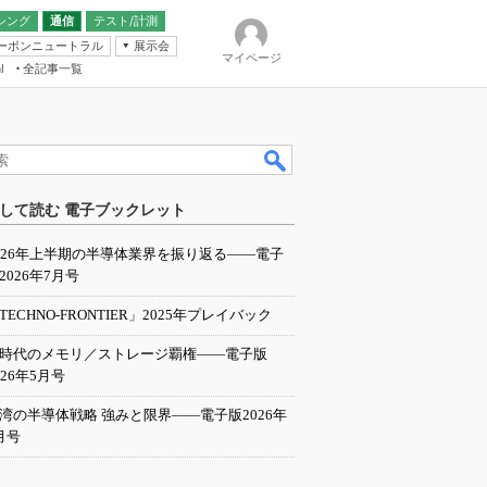
シング
通信
テスト/計測
ーボンニュートラル
展示会
マイページ
全記事一覧
l
ンピューティング
して読む 電子ブックレット
IER
026年上半期の半導体業界を振り返る――電子
2026年7月号
TECHNO-FRONTIER」2025年プレイバック
I時代のメモリ／ストレージ覇権――電子版
026年5月号
湾の半導体戦略 強みと限界――電子版2026年
月号