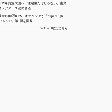
日本を資源大国へ 埋蔵量だけじゃない、南鳥
島レアアース泥の価値
最大1000万IOPS キオクシアが「Super High
IOPS SSD」第1弾を開発
≫
11～30位はこちら