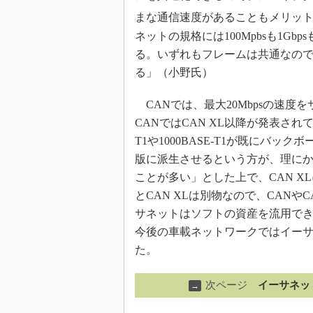
まな通信速度があることもメリット
ネットの規格には100Mpbsも1G
る。いずれもフレームは共通なの
る」（小野氏）
CANでは、最大20Mbpsの速度
CANではCAN XL以降が発表され
T1や1000BASE-T1が既にバ
版に派生させるという方が、理に
ことが多い」とした上で、CAN X
とCAN XLは別物なので、CANや
サネットはソフトの資産を流用で
今後の車載ネットワークではイー
た。
次ページ
イーサネッ
→