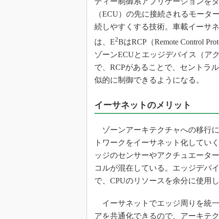
ディー制御系アプリケーションを
（ECU）の先に接続されるモータ
続しやすくする技術。車載イーサネッ
2
は、E
BはRCP（Remote Contr
ゾーンECUとエッジデバイス（ア
で、RCPがあることで、セントラ
似的に制御できるようになる。
イーサネットのメリット
ゾーンアーキテクチャへの移行に
トワークをイーサネット化してい
ッジのセンサーやアクチュエーター
コルが混在している。エッジデバ
で、CPUのリソースを余分に使用
イーサネットでエッジ周りを統一
アを共通化できるので、アーキテ