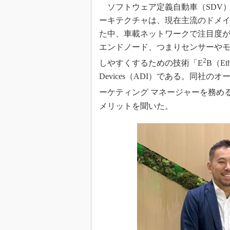
光伝送技
ソフトウェア定義自動車（SDV）
ーキテクチャは、現在主流のドメ
“異端児
改革、執
た中、車載ネットワークで注目度
イノベー
エンドノード、つまりセンサーや
JASA発
2
しやすくするための技術「E
B（Et
IHSア
Devices（ADI）である。同社
「英語に
ーケティング マネージャーを務め
ための新
メリットを聞いた。