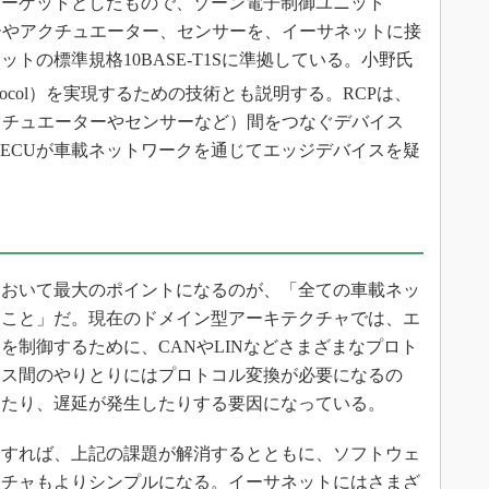
ターゲットとしたもので、ゾーン電子制御ユニット
ーやアクチュエーター、センサーを、イーサネットに接
トの標準規格10BASE-T1Sに準拠している。小野氏
ol Protocol）を実現するための技術とも説明する。RCPは、
クチュエーターやセンサーなど）間をつなぐデバイス
ルECUが車載ネットワークを通じてエッジデバイスを疑
おいて最大のポイントになるのが、「全ての車載ネッ
くこと」だ。現在のドメイン型アーキテクチャでは、エ
を制御するために、CANやLINなどさまざまなプロト
イス間のやりとりにはプロトコル変換が必要になるの
したり、遅延が発生したりする要因になっている。
すれば、上記の課題が解消するとともに、ソフトウェ
クチャもよりシンプルになる。イーサネットにはさまざ