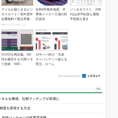
マイルが超たまるビジ
令和8年熊本地震、半
ソシオネクスト、26年
ネスカード！初年度年
導体メーカー工場の対
1Qは赤字転落も通期
会費無料で還元率最大
応状況
予想据え置き
1.125%
PR(クレディセゾン)
NANDを再定義、HB
AIサーバ向け「生産
Mを補完するAI用メモ
キャパシティー超える
リ技術「HBF」
受注」ローム
Recommended by
PR
チャンネルを構成、位相マッチングが容易に
の精度を実現する方法
 先端パッケージの低電流評価