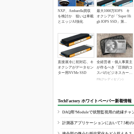
NXP、Ambarella買収
最大1000万IOPS キ
を検討か 狙いは車載
オクシアが「Super Hi
とエッジAI強化
gh IOPS SSD」第...
直接液冷に初対応、キ
全経営者・個人事業主
オクシアがデータセン
が作るべき「圧倒的コ
ター用NVMe SSD
スパのビジネスカー
ド」
PR(クレディセゾン)
TechFactory ホワイトペーパー新着情報
DAQ用?Moduleで状態監視用の絶縁
計測器アプリケーションにおいて7.5桁
接合部の微小な抵抗変化をどう捉える？