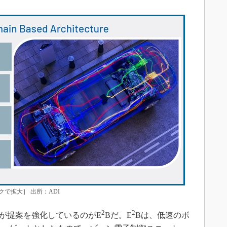
で拡大］ 出所：ADI
2
2
が提案を強化しているのがE
Bだ。E
Bは、低速のボ