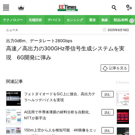
テクノロジー
先端技術
デバイス
センシング
通信
無線
部品/材料
ニュース
2025年6月16日
出力0dBm、データレート280Gbps
高速／高出力の300GHz帯信号生成システムを実
現 6G開発に弾み
記事を見る
関連記事
6 Articles
フォトダイオードをSiC上に接合、高出力テ
読む
ラヘルツデバイスを実現
AI活用で半導体薄膜の材料分析を自動化、
読む
NTTが新手法
150m上空から人を検知可能 4K映像をエッ
読む