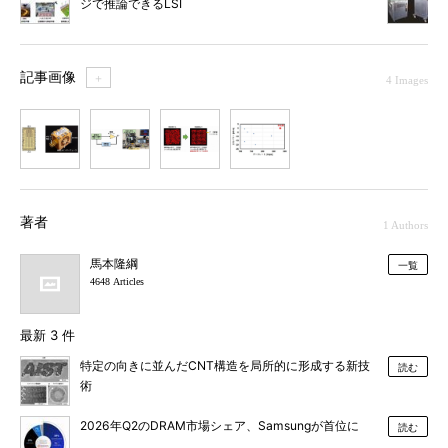
ジで推論できるLSI
記事画像
＋
4 Images
1
2
3
4
著者
1 Authors
馬本隆綱
一覧
4648 Articles
最新 3 件
特定の向きに並んだCNT構造を局所的に形成する新技
読む
術
2026年Q2のDRAM市場シェア、Samsungが首位に
読む