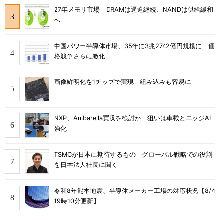
27年メモリ市場 DRAMは逼迫継続、NANDは供給緩和
へ
中国パワー半導体市場、35年に3兆2742億円規模に 価
格競争さらに激化
画像鮮明化を1チップで実現 組み込みも容易に
NXP、Ambarella買収を検討か 狙いは車載とエッジAI
強化
TSMCが日本に期待するもの グローバル戦略での役割
を日本法人社長に聞く
令和8年熊本地震、半導体メーカー工場の対応状況【8/4
19時10分更新】