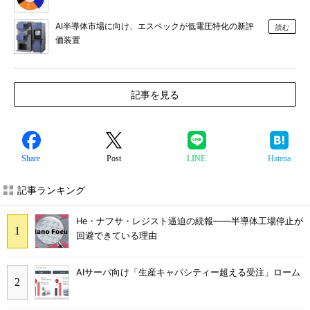
AI半導体市場に向け、エスペックが低電圧特化の新評
読む
価装置
記事を見る
Share
Post
LINE
Hatena
記事ランキング
He・ナフサ・レジスト逼迫の続報――半導体工場停止が
回避できている理由
AIサーバ向け「生産キャパシティー超える受注」ローム