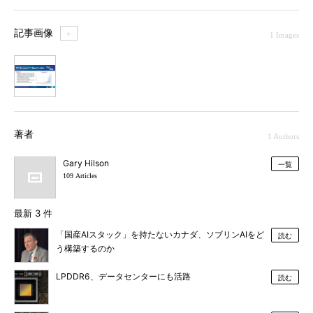
記事画像
＋
1 Images
1
著者
1 Authors
Gary Hilson
一覧
109 Articles
最新 3 件
「国産AIスタック」を持たないカナダ、ソブリンAIをど
読む
う構築するのか
LPDDR6、データセンターにも活路
読む