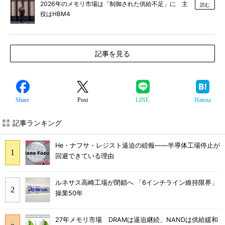
2026年のメモリ市場は「制御された供給不足」に 主
読む
役はHBM4
記事を見る
Share
Post
LINE
Hatena
記事ランキング
He・ナフサ・レジスト逼迫の続報――半導体工場停止が
回避できている理由
ルネサス高崎工場が閉鎖へ 「6インチライン維持限界」
操業50年
27年メモリ市場 DRAMは逼迫継続、NANDは供給緩和