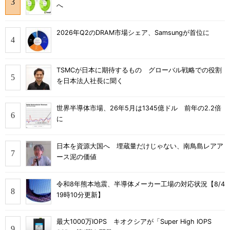
へ
2026年Q2のDRAM市場シェア、Samsungが首位に
TSMCが日本に期待するもの グローバル戦略での役割
を日本法人社長に聞く
世界半導体市場、26年5月は1345億ドル 前年の2.2倍
に
日本を資源大国へ 埋蔵量だけじゃない、南鳥島レアア
ース泥の価値
令和8年熊本地震、半導体メーカー工場の対応状況【8/4
19時10分更新】
最大1000万IOPS キオクシアが「Super High IOPS