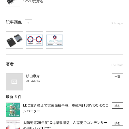
125℃に対応
記事画像
＋
3 Images
1
2
3
著者
1 Authors
杉山康介
一覧
233 Articles
最新 3 件
LDO置き換えで実装面積半減、車載向け36V DC-DCコ
読む
ンバーター
太陽誘電26年度1Qは増収増益 AI需要でコンデンサー
読む
のBBレシオ1.72に