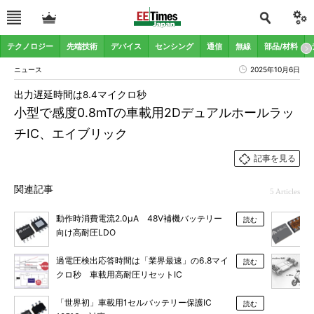
テクノロジー
先端技術
デバイス
センシング
通信
無線
部品/材料
ニュース
2025年10月6日
出力遅延時間は8.4マイクロ秒
小型で感度0.8mTの車載用2Dデュアルホールラッ
チIC、エイブリック
記事を見る
関連記事
5 Articles
動作時消費電流2.0μA 48V補機バッテリー
読む
向け高耐圧LDO
過電圧検出応答時間は「業界最速」の6.8マイ
読む
クロ秒 車載用高耐圧リセットIC
「世界初」車載用1セルバッテリー保護IC
読む