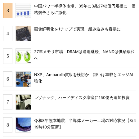
中国パワー半導体市場、35年に3兆2742億円規模に 価
格競争さらに激化
画像鮮明化を1チップで実現 組み込みも容易に
27年メモリ市場 DRAMは逼迫継続、NANDは供給緩和
へ
NXP、Ambarella買収を検討か 狙いは車載とエッジAI
強化
レゾナック、ハードディスク増産に150億円追加投資
令和8年熊本地震、半導体メーカー工場の対応状況【8/4
19時10分更新】