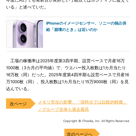
年度に向けても発射台が良好という観点ではポジティブに捉えて
いる」と述べていた。
iPhoneのイメージセンサー、ソニーの独占供
給「崩壊のとき」は近いのか
工場の稼働率は2025年度第3四半期、設営ベースで月産16万
1000枚（3カ月の平均値）で、ウエハー投入枚数は1カ月当たり
16万枚（同）だった。2025年度第4四半期も設営ベースで月産16
万1000枚（同）、投入枚数は1カ月当たり15万9000枚（同）を見
込んでいる。
メモリ市況の影響、「現時点では比較的軽微」
／グループ全体も過去最高
Copyright © ITmedia, Inc. All Rights Reserved.
次のページへ