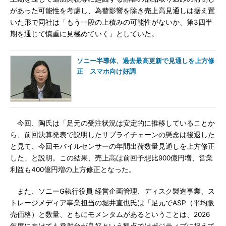
があった可能性を考慮し、為替影響を除き売上高見通しは据え置
いた形で同社は「もう一段の上積みの可能性がないか、第3四半
期を通じて慎重に見極めていく」としていた。
ソニー半導体、過去最高更新で見通しを上方修
正 スマホ向け好調
今回、陶氏は「足元の受注状況は安定的に推移していることか
ら、前回決算発表で説明したサプライチェーンの懸念は後退した
と見て、今回モバイルセンサーの年間出荷数量見通しを上方修正
した」と説明。この結果、売上高は前回予想比900億円増、営業
利益も400億円増の上方修正となった。
また、ソニーG執行役員 経営企画管理、ディスク製造事業、ス
トレージメディア事業担当の堀井直也氏は「足元でASP（平均販
売価格）と数量、ともにモメンタムがあるということは、2026