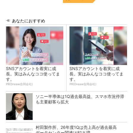
あなたにおすすめ
SNSアカウントを着実に成
SNSアカウントを着実に成
長。実はみんなココ使ってま
長。実はみんなココ使ってま
す。
す。
PR(Dreaw合同会社)
PR(Dreaw合同会社)
ソニー半導体は1Q過去最高益、スマホ市況停滞
も主要顧客ら拡大
村田製作所、26年度1Qは売上高が過去最高
データセンター関連は81％増