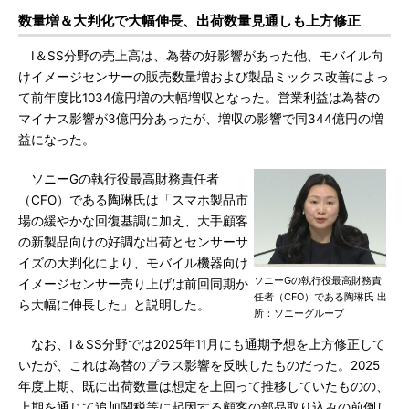
数量増＆大判化で大幅伸長、出荷数量見通しも上方修正
I＆SS分野の売上高は、為替の好影響があった他、モバイル向
けイメージセンサーの販売数量増および製品ミックス改善によっ
て前年度比1034億円増の大幅増収となった。営業利益は為替の
マイナス影響が3億円分あったが、増収の影響で同344億円の増
益になった。
ソニーGの執行役最高財務責任者
（CFO）である陶琳氏は「スマホ製品市
場の緩やかな回復基調に加え、大手顧客
の新製品向けの好調な出荷とセンサーサ
イズの大判化により、モバイル機器向け
ソニーGの執行役最高財務責
イメージセンサー売り上げは前回同期か
任者（CFO）である陶琳氏 出
ら大幅に伸長した」と説明した。
所：ソニーグループ
なお、I＆SS分野では2025年11月にも通期予想を上方修正して
いたが、これは為替のプラス影響を反映したものだった。2025
年度上期、既に出荷数量は想定を上回って推移していたものの、
上期を通じて追加関税等に起因する顧客の部品取り込みの前倒し