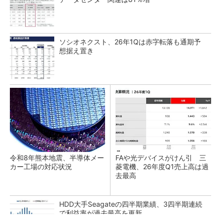
ソシオネクスト、26年1Qは赤字転落も通期予
想据え置き
令和8年熊本地震、半導体メー
FAや光デバイスがけん引 三
カー工場の対応状況
菱電機、26年度Q1売上高は過
去最高
HDD大手Seagateの四半期業績、3四半期連続
で利益率が過去最高を更新