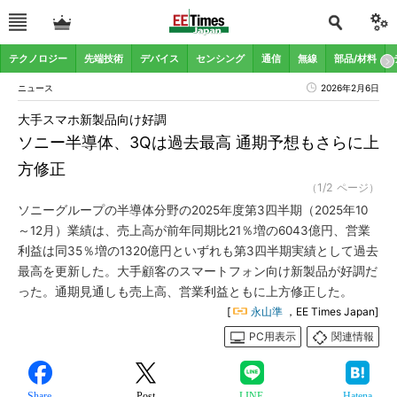
テクノロジー
先端技術
デバイス
センシング
通信
無線
部品/材料
ニュース
2026年2月6日
大手スマホ新製品向け好調
ソニー半導体、3Qは過去最高 通期予想もさらに上
方修正
（1/2 ページ）
ソニーグループの半導体分野の2025年度第3四半期（2025年10
～12月）業績は、売上高が前年同期比21％増の6043億円、営業
利益は同35％増の1320億円といずれも第3四半期実績として過去
最高を更新した。大手顧客のスマートフォン向け新製品が好調だ
った。通期見通しも売上高、営業利益ともに上方修正した。
[
永山準
，EE Times Japan]
PC用表示
関連情報
Share
Post
LINE
Hatena