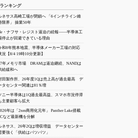
ランキング
ルネサス高崎工場が閉鎖へ 「6インチライン維
持限界」 操業50年
He・ナフサ・レジスト逼迫の続報――半導体工
場停止が回避できている理由
令和8年熊本地震、半導体メーカー工場の対応
状況【8/4 19時10分更新】
27年メモリ市場 DRAMは逼迫継続、NANDは
供給緩和へ
村田製作所、26年度1Qは売上高が過去最高 デ
ータセンター関連は81％増
ソニー半導体は1Q過去最高益、スマホ市況停滞
も主要顧客ら拡大
2026年は「2nm商用化元年」 Panther Lake搭載
PCなど最新機を分解
ルネサス、26年2Qは増収増益 データセンター
需要強く「供給はパツパツ」