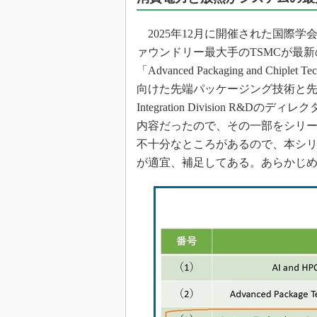
光伝送技
“異端児
2025年12月に開催された国際学
改革、執
ァウンドリー最大手のTSMCが最
イノベー
「Advanced Packaging and Chiplet T
JASA発
向けた先端パッケージング技術と先端チッ
IHSア
Integration Division R&
内容だったので、その一部をシリ
「英語に
ための新
不十分なところがあるので、本シ
が適宜、補足してある。あらかじ