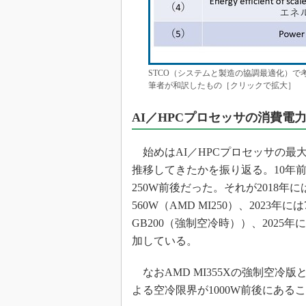
STCO（システムと製造の協調最適化）で
筆者が和訳したもの［クリックで拡大］
AI／HPCプロセッサの消費電
始めはAI／HPCプロセッサの最大消費電力
推移してきたかを振り返る。10年前の2
250W前後だった。それが2018年には
560W（AMD MI250）、2023年には
GB200（強制空冷時））、2025年
加している。
なおAMD MI355Xの強制空冷版と
よる空冷限界が1000W前後にある