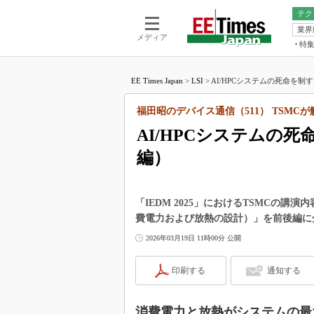
テク
業界
電池／エネル
ア
メディア
特
メ
福田昭の
LS
EE Times Japan
>
LSI
>
AI/HPCシステムの死命を制
福田昭の
マ
湯之上隆
福田昭のデバイス通信（511） TSMC
FP
大山聡の
AI/HPCシステムの
大原雄介
編）
ック
リタイア
学漂流記
「IEDM 2025」におけるTSMCの講演内容を紹
世界を「
費電力および放熱の設計）」を前後編に
踊るバズワ
2026年03月19日 11時00分 公開
Buzzwo
この10
印刷する
通知する
で起こる
製品分解
消費電力と放熱がシステムの最