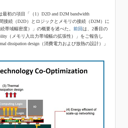
最初の項目「（1）D2D and D2M bandwidth
のミニダイ間接続（D2D）とロジックとメモリの接続（D2M）に
接続帯域幅密度）」の概要を述べた。
前回
は、2番目の
 scalability（メモリ入出力帯域幅の拡張性）」をご報告し
 dissipation design（消費電力および放熱の設計）」
。