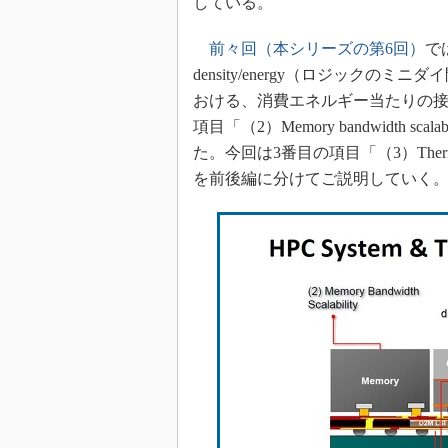
している。
前々回（本シリーズの第6回）
では
density/energy（ロジック
おける、消費エネルギー当たりの
項目「（2）Memory bandwidth
た。今回は3番目の項目「（3）Thermal
を前後編に分けてご説明していく