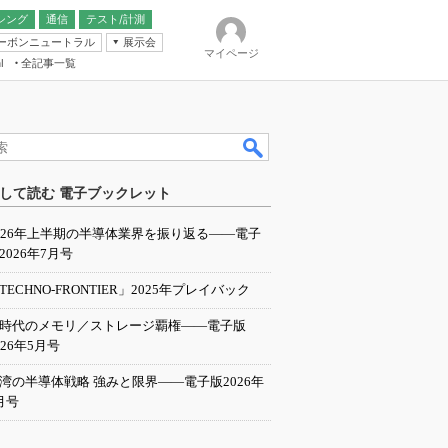
シング
通信
テスト/計測
ーボンニュートラル
展示会
マイページ
全記事一覧
l
ンピューティング
して読む 電子ブックレット
IER
026年上半期の半導体業界を振り返る――電子
2026年7月号
TECHNO-FRONTIER」2025年プレイバック
I時代のメモリ／ストレージ覇権――電子版
026年5月号
湾の半導体戦略 強みと限界――電子版2026年
月号