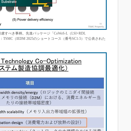
すべき事柄。先進パッケージ「CoWoS-L（LSI+RDL
所：TSMC（IEDM 2025のショートコース（番号SC1-5）で公表された