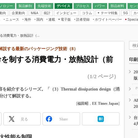
ノロジー
製品解剖
先端技術
デバイス
プロセス
パワー
部品材料
セン
動向
企業動向
統計
インタビュー
コラム
テーマ特集
カ
M&A
5G
ギー
ナログ
無線
集
ニュース
海外
国内
連載
電子版
読者登録
ホワイトペーパー
Specia
フィジカルAI
IoT・エッジコ
モリ
EXPO
Microchip情報
ストレージ通信
EE Times Japan×EDN Japan統合電
エッジAI
子版
I
SEMICON Japan
する消費電力・放熱設計（...
デバイス通信
パワーエレクトロニクス
電子ブックレット
イコン
CEATEC
のナノフォーカス
が解説する最新のパッケージング技術（8）
半導体後工程
GA
EdgeTech＋
業界スコープ
死命を制する消費電力・放熱設計（前
読者調査（EE Times Research）
印刷
TECHNO-FRONT
のエレ・組み込みプレイバ
カーボンニュートラル
2
人とくるま展
（1/2 ページ）
版
IoT
直前エンジニアの社会人大
電源設計（EDN Japan）
介するシリーズ。「（3）Thermal dissipation design（消
「
数字」で回してみよう
分けて解説する。
エレクトロニクス入門（EDN
A
Japan）
ード ～Behind the
[
福田昭
，
EE Times Japan
]
2
rd
年で起こったこと、次の10年
台
見る
Share
こと
4
で探るアジアの新トレンド
大性能を制限