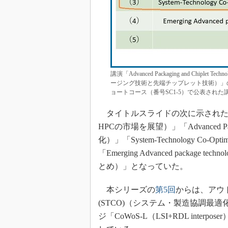
講演「Advanced Packaging and Chiplet T
ージング技術と先端チップレット技術）」のア
ョートコース（番号SC1-5）で公表され
タイトルスライドの次に示されたアウトライン
HPCの市場を展望）」「Advanced Pac
化）」「System-Technology Co-
「Emerging Advanced packag
とめ）」となっていた。
本シリーズの
第5回
からは、アウトライン
(STCO)（システム・製造協調最
ジ「CoWoS-L（LSI+RDL int