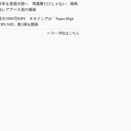
日本を資源大国へ 埋蔵量だけじゃない、南鳥
島レアアース泥の価値
最大1000万IOPS キオクシアが「Super High
IOPS SSD」第1弾を開発
≫
11～30位はこちら