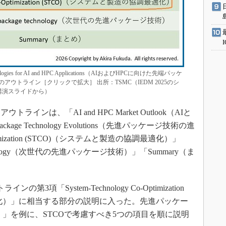
echnologies for AI and HPC Applications（AIおよびHPCに向けた先端パッケ
ウトライン［クリックで拡大］ 出所：TSMC（IEDM 2025のシ
た講演スライドから）
は、「AI and HPC Market Outlook（AIと
kage Technology Evolutions（先進パッケージ技術の進
Optimization (STCO)（システムと製造の協調最適化）」
e technology（次世代の先進パッケージ技術）」「Summary（ま
の第3項「System-Technology Co-Optimization
適化）」に相当する部分の説明に入った。先進パッケー
erposer）」を例に、STCOで考慮すべき5つの項目を順に説明