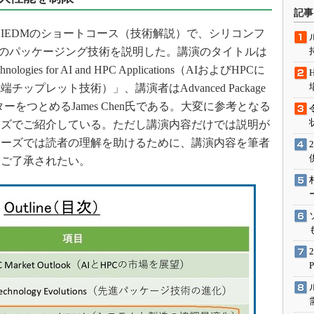
術を知る
記事
エンジニア”が仕掛けた社内
会IEDMのショートコース（技術解説）で、シリコンフ
念の180日
新のパッケージング技術を説明した。講演のタイトルは
ションは日本を救うのか
echnologies for AI and HPC Applications（AIおよびHPCに
IoT通信
プレット技術）」、講演者はAdvanced Package
ナリスト「未来展望」
DのディレクターをつとめるJames Chen氏である。大変に参考となる
ーズでご紹介している。ただし講演内容だけでは説明が
愛されないエンジニア」の
行動論
リーズでは読者の理解を助けるために、講演内容を筆者
めご了承されたい。