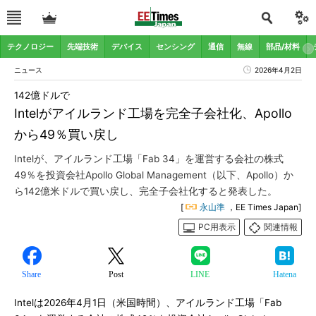
テクノロジー
先端技術
デバイス
センシング
通信
無線
部品/材料
ニュース
2026年4月2日
142億ドルで
Intelがアイルランド工場を完全子会社化、Apollo
から49％買い戻し
Intelが、アイルランド工場「Fab 34」を運営する会社の株式
49％を投資会社Apollo Global Management（以下、Apollo）か
ら142億米ドルで買い戻し、完全子会社化すると発表した。
[
永山準
，EE Times Japan]
PC用表示
関連情報
Share
Post
LINE
Hatena
Intelは2026年4月1日（米国時間）、アイルランド工場「Fab