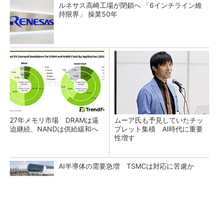
ルネサス高崎工場が閉鎖へ 「6インチライン維
持限界」 操業50年
27年メモリ市場 DRAMは逼
ムーア氏も予見していたチッ
迫継続、NANDは供給緩和へ
プレット集積 AI時代に重要
性増す
AI半導体の需要急増 TSMCは対応に苦慮か
ソニー半導体は1Q過去最高益、スマホ市況停滞