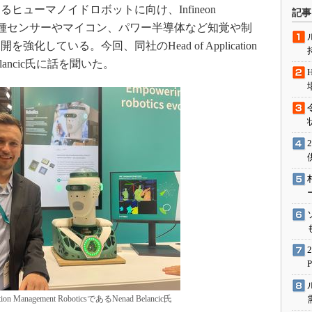
術を知る
ューマノイドロボットに向け、Infineon
記事
neon）は各種センサーやマイコン、パワー半導体など知覚や制
エンジニア”が仕掛けた社内
念の180日
している。今回、同社のHead of Application
ションは日本を救うのか
d Belancic氏に話を聞いた。
IoT通信
ナリスト「未来展望」
愛されないエンジニア」の
行動論
cation Management RoboticsであるNenad Belancic氏