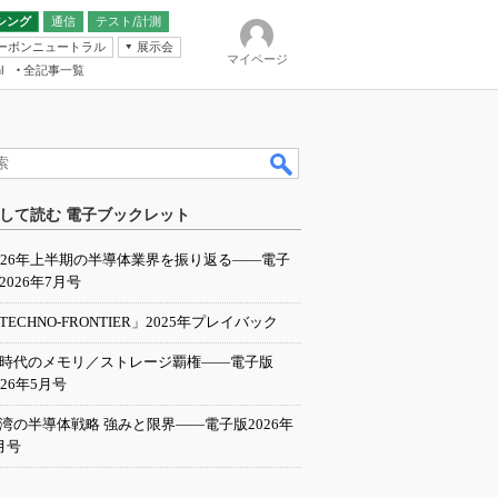
シング
通信
テスト/計測
ーボンニュートラル
展示会
マイページ
全記事一覧
l
ンピューティング
して読む 電子ブックレット
IER
026年上半期の半導体業界を振り返る――電子
2026年7月号
TECHNO-FRONTIER」2025年プレイバック
I時代のメモリ／ストレージ覇権――電子版
026年5月号
湾の半導体戦略 強みと限界――電子版2026年
月号