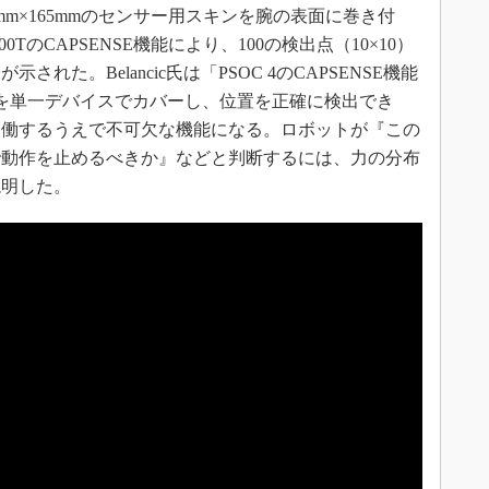
m×165mmのセンサー用スキンを腕の表面に巻き付
0TのCAPSENSE機能により、100の検出点（10×10）
れた。Belancic氏は「PSOC 4のCAPSENSE機能
グを単一デバイスでカバーし、位置を正確に検出でき
協働するうえで不可欠な機能になる。ロボットが『この
で動作を止めるべきか』などと判断するには、力の分布
説明した。