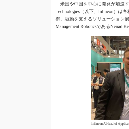
光伝送技
米国や中国を中心に開発が加速するヒ
Technologies（以下、Infi
“異端児
改革、執
御、駆動を支えるソリューション展開を強化
イノベー
Management RoboticsであるNena
JASA発
IHSア
「英語に
ための新
InfineonのHead of Appli