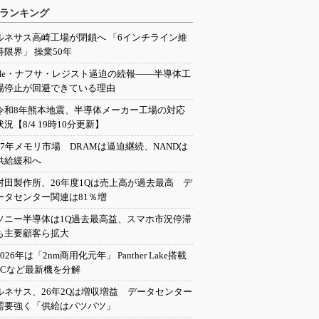
ランキング
ルネサス高崎工場が閉鎖へ 「6インチライン維
持限界」 操業50年
He・ナフサ・レジスト逼迫の続報――半導体工
場停止が回避できている理由
令和8年熊本地震、半導体メーカー工場の対応
状況【8/4 19時10分更新】
27年メモリ市場 DRAMは逼迫継続、NANDは
供給緩和へ
村田製作所、26年度1Qは売上高が過去最高 デ
ータセンター関連は81％増
ソニー半導体は1Q過去最高益、スマホ市況停滞
も主要顧客ら拡大
2026年は「2nm商用化元年」 Panther Lake搭載
PCなど最新機を分解
ルネサス、26年2Qは増収増益 データセンター
需要強く「供給はパツパツ」