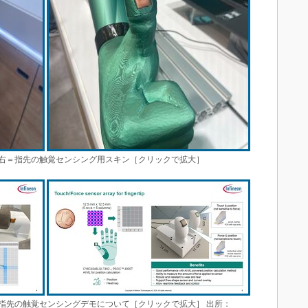
右＝指先の触覚センシング用スキン［クリックで拡大］
指先の触覚センシングデモについて［クリックで拡大］ 出所：