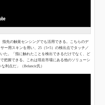
E機能は、指先の触覚センシングでも活用できる。こちらのデ
のセンサー用スキンを用い、25（5×5）の検出点でタッチ／
ていた。「指に触れたことを検出できるだけでなく、ど
まで把握できる。これは現在市場にある他のソリューシ
利点だ」（Belancic氏）