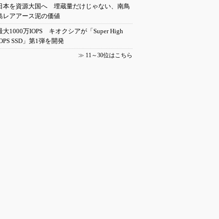
日本を資源大国へ 埋蔵量だけじゃない、南鳥
島レアアース泥の価値
最大1000万IOPS キオクシアが「Super High
IOPS SSD」第1弾を開発
≫
11～30位はこちら