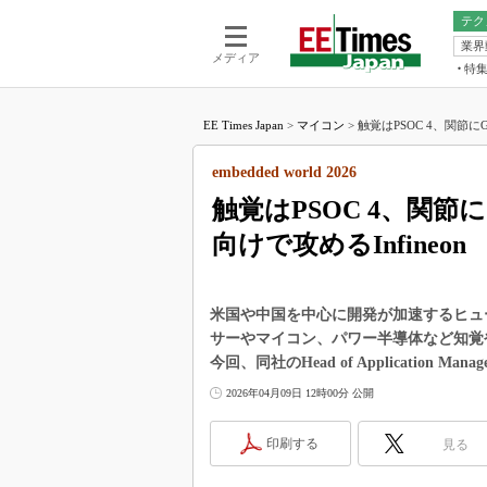
テク
業界
電池／エネル
ア
メディア
特
メ
福田昭の
LS
EE Times Japan
>
マイコン
>
触覚はPSOC 4、関節に
福田昭の
マ
湯之上隆
embedded world 2026
FP
大山聡の
触覚はPSOC 4、関
大原雄介
向けで攻めるInfineon
ック
リタイア
学漂流記
米国や中国を中心に開発が加速するヒューマノイ
世界を「
サーやマイコン、パワー半導体など知覚
今回、同社のHead of Application Mana
踊るバズワ
Buzzwo
2026年04月09日 12時00分 公開
この10
で起こる
印刷する
見る
製品分解