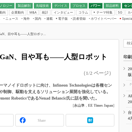
ノロジー
製品解剖
先端技術
デバイス
プロセス
パワー
部品材料
セン
動向
企業動向
統計
インタビュー
コラム
テーマ特集
カ
M&A
5G
ギー
ナログ
無線
集
ニュース
海外
国内
連載
電子版
読者登録
ホワイトペーパー
Specia
フィジカルAI
IoT・エッジコ
モリ
EXPO
Microchip情報
ストレージ通信
EE Times Japan×EDN Japan統合電
エッジAI
子版
I
SEMICON Japan
GaN、目や耳も――人型ロボッ...
デバイス通信
パワーエレクトロニクス
電子ブックレット
イコン
CEATEC
のナノフォーカス
半導体後工程
GA
EdgeTech＋
業界スコープ
節にGaN、目や耳も――人型ロボット
読者調査（EE Times Research）
印刷
TECHNO-FRONT
のエレ・組み込みプレイバ
カーボンニュートラル
2
人とくるま展
（1/2 ページ）
版
IoT
直前エンジニアの社会人大
電源設計（EDN Japan）
ドロボットに向け、Infineon Technologiesは各種セン
「
数字」で回してみよう
や制御、駆動を支えるソリューション展開を強化している。
エレクトロニクス入門（EDN
A
Japan）
gement RoboticsであるNenad Belancic氏に話を聞いた。
ード ～Behind the
2
rd
[
永山準
，
EE Times Japan
]
年で起こったこと、次の10年
台
こと
4
Share
で探るアジアの新トレンド