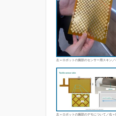
左＝ロボットの腕部のセンサー用スキン／
左＝ロボットの腕部のデモについて／右＝