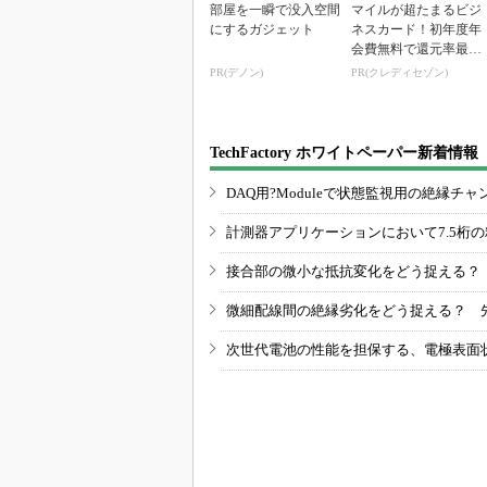
部屋を一瞬で没入空間
マイルが超たまるビジ
にするガジェット
ネスカード！初年度年
会費無料で還元率最大
1.125%
PR(デノン)
PR(クレディセゾン)
TechFactory ホワイトペーパー新着情報
DAQ用?Moduleで状態監視用の絶縁
計測器アプリケーションにおいて7.5桁
接合部の微小な抵抗変化をどう捉える？
微細配線間の絶縁劣化をどう捉える？ 
次世代電池の性能を担保する、電極表面