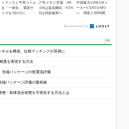
トランスと平滑コイル
27年メモリ市場 DR
中国最大のDRAMメ
を「一体化」 電源サ
AMは逼迫継続、NAN
ーカーCXMTがIPO
イズを3分の2に
Dは供給緩和へ
へ 増産とHBM開発
で存在感
Recommended by
PR
チャンネルを構成、位相マッチングが容易に
の精度を実現する方法
 先端パッケージの低電流評価
先端パッケージ評価の最前線
状態・粉体混合状態を可視化する方法とは