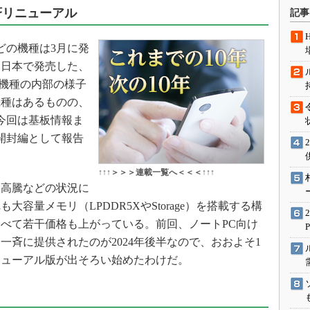
術を知る
斉リニューアル
記事
エンジニア”が仕掛けた社内
念の180日
どの機種は3月に発
ションは日本を救うのか
に日本で発売した、
IoT通信
5機種の内部の様子
機種はあるものの、
ナリスト「未来展望」
今回は基板情報ま
愛されないエンジニア」の
行動論
開封編として報告
↑↑↑＞＞＞連載一覧へ＜＜＜↑↑↑
格高騰などの状況に
容量メモリ（LPDDR5XやStorage）を搭載する構
べて若干価格も上がっている。前回、ノートPC向け
一斉に提供されたのが2024年後半なので、おおよそ1
ニューアル版が出そろい始めたわけだ。