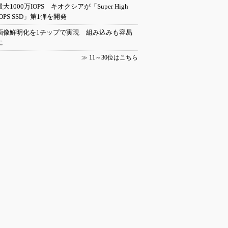
最大1000万IOPS キオクシアが「Super High
IOPS SSD」第1弾を開発
画像鮮明化を1チップで実現 組み込みも容易
に
≫
11～30位はこちら