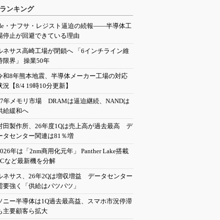
ランキング
He・ナフサ・レジスト逼迫の続報――半導体工
場停止が回避できている理由
ルネサス高崎工場が閉鎖へ 「6インチライン維
持限界」 操業50年
令和8年熊本地震、半導体メーカー工場の対応
状況【8/4 19時10分更新】
27年メモリ市場 DRAMは逼迫継続、NANDは
供給緩和へ
村田製作所、26年度1Qは売上高が過去最高 デ
ータセンター関連は81％増
2026年は「2nm商用化元年」 Panther Lake搭載
PCなど最新機を分解
ルネサス、26年2Qは増収増益 データセンター
需要強く「供給はパツパツ」
ソニー半導体は1Q過去最高益、スマホ市況停滞
も主要顧客ら拡大