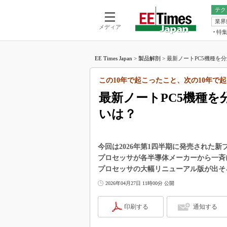
テク
業界
電池／エネル
ア
メディア
特
メ
福田昭の
LS
EE Times Japan
>
製品解剖
>
最新ノートPC5機種を分解 
福田昭の
マ
湯之上隆
この10年で起こったこと、次の10年で起
FP
大山聡の
最新ノートPC5機種を分
大原雄介
いは？
ック
リタイア
学漂流記
今回は2026年第1四半期に発売された
世界を「
プロセッサが各半導体メーカーから一斉に
プロセッサの大幅リニューアル版が出そ
踊るバズワ
Buzzwo
2026年04月27日 11時00分 公開
この10
で起こる
印刷する
通知する
製品分解