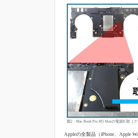
図2：Mac Book Pro M5 Maxの電
Appleの全製品（iPhone、Apple 