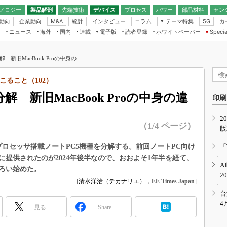
ノロジー
製品解剖
先端技術
デバイス
プロセス
パワー
部品材料
セン
動向
企業動向
統計
インタビュー
コラム
テーマ特集
カ
M&A
5G
ギー
ナログ
無線
集
ニュース
海外
国内
連載
電子版
読者登録
ホワイトペーパー
Specia
フィジカルAI
IoT・エッジコ
モリ
EXPO
Microchip情報
ストレージ通信
EE Times Japan×EDN Japan統合電
エッジAI
子版
I
SEMICON Japan
新旧MacBook Proの中身の...
デバイス通信
パワーエレクトロニクス
電子ブックレット
イコン
CEATEC
のナノフォーカス
こること（102）
半導体後工程
GA
EdgeTech＋
業界スコープ
解 新旧MacBook Proの中身の違
読者調査（EE Times Research）
印刷
TECHNO-FRONT
のエレ・組み込みプレイバ
カーボンニュートラル
2
人とくるま展
（1/4 ページ）
版
IoT
直前エンジニアの社会人大
電源設計（EDN Japan）
新プロセッサ搭載ノートPC5機種を分解する。前回ノートPC向け
「
数字」で回してみよう
提供されたのが2024年後半なので、おおよそ1年半を経て、
エレクトロニクス入門（EDN
A
Japan）
ろい始めた。
ード ～Behind the
2
rd
[
清水洋治（テカナリエ）
，
EE Times Japan
]
年で起こったこと、次の10年
台
こと
4
見る
Share
で探るアジアの新トレンド