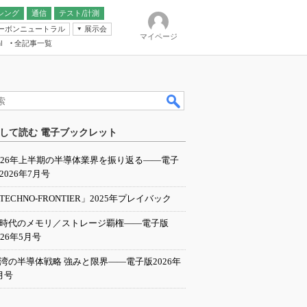
シング
通信
テスト/計測
ーボンニュートラル
展示会
マイページ
全記事一覧
l
ンピューティング
して読む 電子ブックレット
IER
026年上半期の半導体業界を振り返る――電子
2026年7月号
TECHNO-FRONTIER」2025年プレイバック
I時代のメモリ／ストレージ覇権――電子版
026年5月号
湾の半導体戦略 強みと限界――電子版2026年
月号