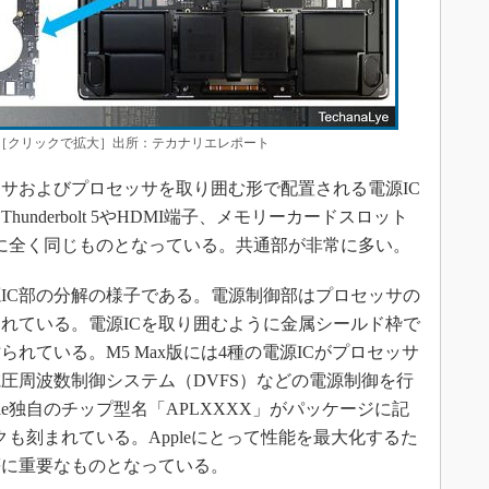
 M5 Ma［クリックで拡大］出所：テカナリエレポート
サおよびプロセッサを取り囲む形で配置される電源IC
nderbolt 5やHDMI端子、メモリーカードスロット
版ともに全く同じものとなっている。共通部が非常に多い。
Maxの電源IC部の分解の様子である。電源制御部はプロセッサの
れている。電源ICを取り囲むように金属シールド枠で
れている。M5 Max版には4種の電源ICがプロセッサ
圧周波数制御システム（DVFS）などの電源制御を行
le独自のチップ型名「APLXXXX」がパッケージに記
ークも刻まれている。Appleにとって性能を最大化するた
等に重要なものとなっている。