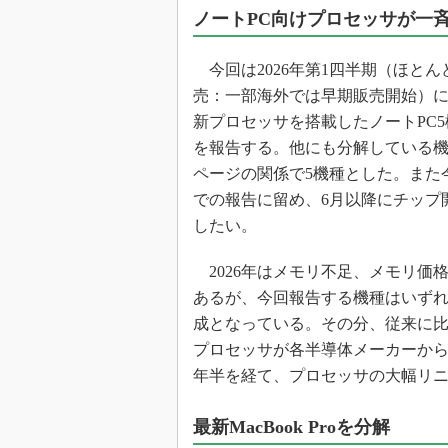
光伝送技
ノートPC向けプロセッサが一
“異端児
改革、執
今回は2026年第1四半期（ほとん
イノベー
売：一部海外では早期販売開始）
JASA発
新プロセッサを搭載したノートPC
を報告する。他にも分解している
IHSア
ページの関係で5機種とした。また
「英語に
ための新
での報告に留め、6月以降にチップ
したい。
2026年はメモリ不足、メモリ価
あるが、今回報告する機種はいずれも大
成となっている。その分、従来に比
プロセッサが各半導体メーカーから
年半を経て、プロセッサの大幅リ
最新MacBook Proを分解