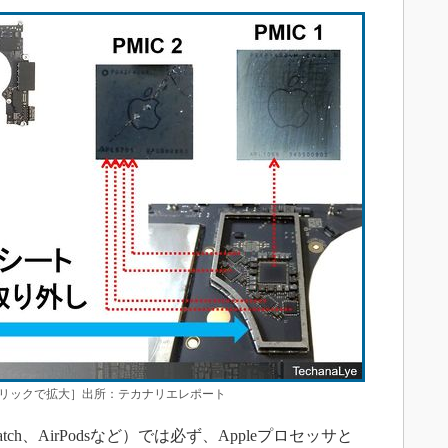
源IC部［クリックで拡大］出所：テカナリエレポート
Watch、AirPodsなど）では必ず、Appleプロセッサと