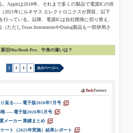
る。Appleは2018年、それまで多くの製品で電源ICの供
ductor（2021年にルネサス エレクトロニクスが買収、以下
買収を行っている。以降、電源ICは自社開発に切り替え、
しTexas InstrumentsやDialog製品も一部併用さ
新旧MacBook Pro、中身の違いは？
1
|
2
|
3
|
4
次のページへ
り返る――電子版2026年7月号
権――電子版2026年5月号
装置メーカー 業績まとめ
ケート（2025年実施）結果レポート