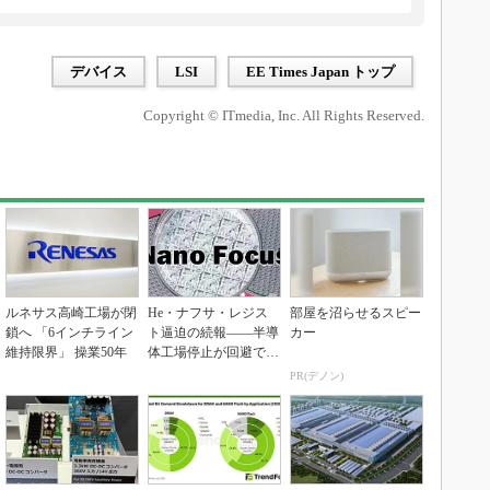
デバイス
LSI
EE Times Japan トップ
Copyright © ITmedia, Inc. All Rights Reserved.
ルネサス高崎工場が閉
He・ナフサ・レジス
部屋を沼らせるスピー
鎖へ 「6インチライン
ト逼迫の続報――半導
カー
維持限界」 操業50年
体工場停止が回避でき
ている理由
PR(デノン)