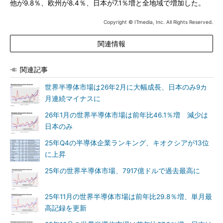
他が9.8％、欧州が8.4％、日本が7.1％増と全地域で増加した。
Copyright © ITmedia, Inc. All Rights Reserved.
関連情報
関連記事
世界半導体市場は26年2月に大幅成長、日本のみ9カ
月連続マイナスに
26年1月の世界半導体市場は前年比46.1％増 減少は
日本のみ
25年Q4の半導体企業ランキング、キオクシアが13位
に上昇
25年の世界半導体市場、7917億ドルで過去最高に
25年11月の世界半導体市場は前年比29.8％増、単月最
高記録を更新