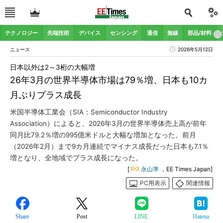
テクノロジー
先端技術
デバイス
センシング
通信
無線
部品/材料
ニュース
2026年5月12日
日本以外は2～3桁の大幅増
26年3月の世界半導体市場は79％増、日本も10カ
月ぶりプラス成長
米国半導体工業会（SIA：Semiconductor Industry
Association）によると、2026年3月の世界半導体売上高が前年
同月比79.2％増の995億米ドルと大幅な増加となった。前月
（2026年2月）まで9カ月連続でマイナス成長だった日本も7.1％
増となり、全地域でプラス成長になった。
[
永山準
，EE Times Japan]
PC用表示
関連情報
Share
Post
LINE
Hatena