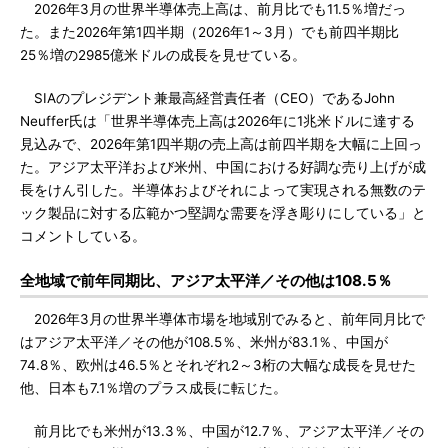
2026年3月の世界半導体売上高は、前月比でも11.5％増だっ
た。また2026年第1四半期（2026年1～3月）でも前四半期比
25％増の2985億米ドルの成長を見せている。
SIAのプレジデント兼最高経営責任者（CEO）であるJohn
Neuffer氏は「世界半導体売上高は2026年に1兆米ドルに達する
見込みで、2026年第1四半期の売上高は前四半期を大幅に上回っ
た。アジア太平洋および米州、中国における好調な売り上げが成
長をけん引した。半導体およびそれによって実現される無数のテ
ック製品に対する広範かつ堅調な需要を浮き彫りにしている」と
コメントしている。
全地域で前年同期比、アジア太平洋／その他は108.5％
2026年3月の世界半導体市場を地域別でみると、前年同月比で
はアジア太平洋／その他が108.5％、米州が83.1％、中国が
74.8％、欧州は46.5％とそれぞれ2～3桁の大幅な成長を見せた
他、日本も7.1％増のプラス成長に転じた。
前月比でも米州が13.3％、中国が12.7％、アジア太平洋／その