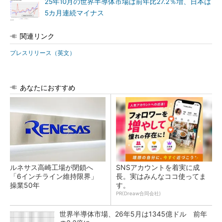
25年10月の世界半導体市場は前年比27.2％増、日本は
5カ月連続マイナス
関連リンク
プレスリリース（英文）
あなたにおすすめ
ルネサス高崎工場が閉鎖へ
SNSアカウントを着実に成
「6インチライン維持限界」
長。実はみんなココ使ってま
操業50年
す。
PR(Dreaw合同会社)
世界半導体市場、26年5月は1345億ドル 前年