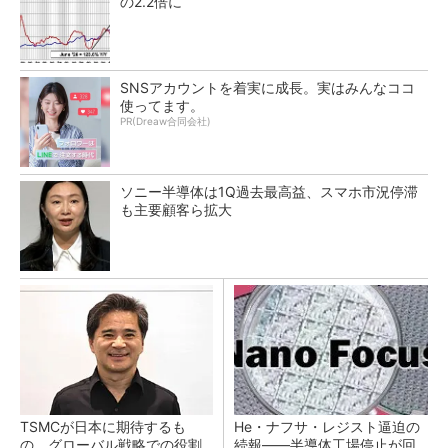
の2.2倍に
SNSアカウントを着実に成長。実はみんなココ
使ってます。
PR(Dreaw合同会社)
ソニー半導体は1Q過去最高益、スマホ市況停滞
も主要顧客ら拡大
TSMCが日本に期待するも
He・ナフサ・レジスト逼迫の
の グローバル戦略での役割
続報――半導体工場停止が回