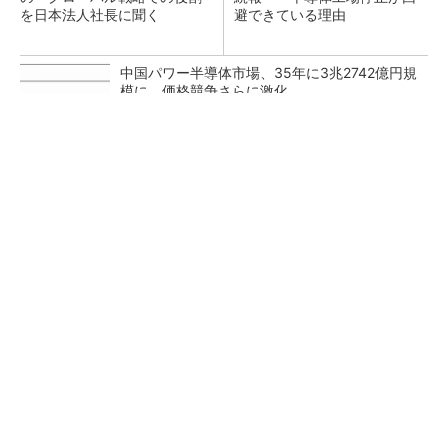
を日本法人社長に聞く
避できている理由
中国パワー半導体市場、35年に3兆2742億円規
模に 価格競争さらに激化
FAや光デバイスがけん引 三菱電機、26年度Q
1売上高は過去最高
村田製作所、26年度1Qは売上高が過去最高
データセンター関連は81％増