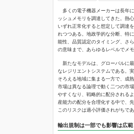
光伝送技
多くの電子機器メーカーは長年にわ
“異端児
改革、執
ッシュメモリを調達してきた。熱
イノベー
いずれ正常化すると想定して調達
れつつある。地政学的な分断、特
JASA発
能性、品質認定のタイミング、さ
IHSア
の意味まで、あらゆるレベルでメ
「英語に
ための新
新たなモデルは、グローバルに最
なレジリエントシステムである。実
そろえる地域に集まる一方で、成
市場は異なる論理で動く二つの市
やすくなり、戦略的に配分される
産能力の配分を合理化する中で、
このリスクは過小評価されがちで
輸出規制は一部でも影響は広範