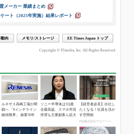
装置メーカー 業績まとめ
ケート（2025年実施）結果レポート
界動向
メモリ/ストレージ
EE Times Japan トップ
Copyright © ITmedia, Inc. All Rights Reserved.
ルネサス高崎工場が閉
ソニー半導体は1Q過
【経営者必見】出社し
鎖へ 「6インチライン
去最高益、スマホ市況
たくなる！社員を活か
維持限界」 操業50年
停滞も主要顧客ら拡大
す空間術
PR(株式会社アルファーテクノ)