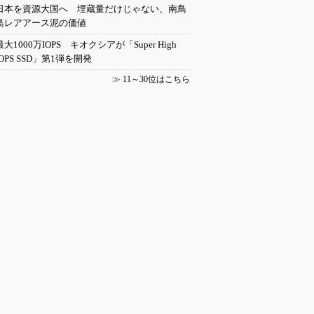
日本を資源大国へ 埋蔵量だけじゃない、南鳥
島レアアース泥の価値
最大1000万IOPS キオクシアが「Super High
IOPS SSD」第1弾を開発
≫
11～30位はこちら