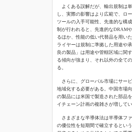
よくある誤解だが、輸出規制は単
し、実際の影響はより広範で、ロ
ツールの入手可能性、先進的な構
制が行われると、先進的なDRAM
るほか、性能の低い代替品を用い
ライヤーは規制に準拠した用途や
良の製品」は用途や管轄区域に関
る傾向が強まり、それ以外の全て
る。
さらに、グローバル市場にサービ
地域化する必要がある。中国市場
の製品には米国で製造された部品
イチェーン計画の複雑さが増して
さまざまな半導体法は半導体ファ
の優位性を短期間で確立するとい