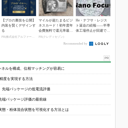
【プロの裏技を公開】
マイルが超たまるビジ
He・ナフサ・レジス
内装を賢くデザインす
ネスカード！初年度年
ト逼迫の続報――半導
る
会費無料で還元率最大
体工場停止が回避でき
1.125%
ている理由
PR(株式会社アルファーテクノ)
PR(クレディセゾン)
Recommended by
PR
チャンネルを構成、位相マッチングが容易に
の精度を実現する方法
 先端パッケージの低電流評価
先端パッケージ評価の最前線
状態・粉体混合状態を可視化する方法とは