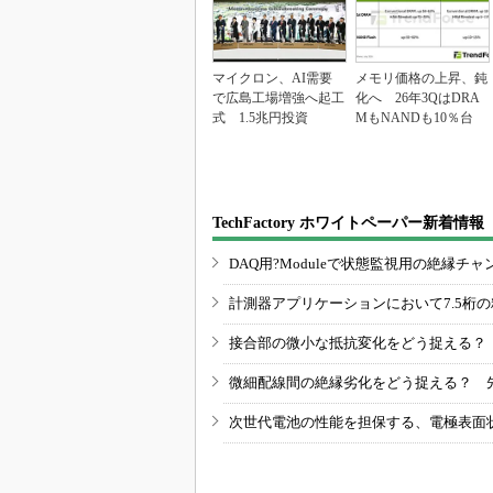
マイクロン、AI需要
メモリ価格の上昇、鈍
で広島工場増強へ起工
化へ 26年3QはDRA
式 1.5兆円投資
MもNANDも10％台
TechFactory ホワイトペーパー新着情報
DAQ用?Moduleで状態監視用の絶縁
計測器アプリケーションにおいて7.5桁
接合部の微小な抵抗変化をどう捉える？
微細配線間の絶縁劣化をどう捉える？ 
次世代電池の性能を担保する、電極表面