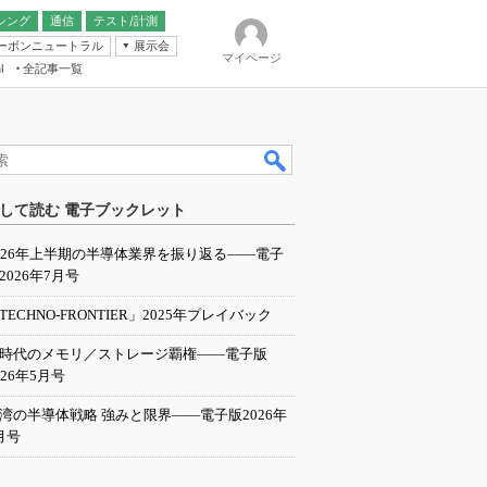
シング
通信
テスト/計測
ーボンニュートラル
展示会
マイページ
全記事一覧
l
ンピューティング
して読む 電子ブックレット
IER
026年上半期の半導体業界を振り返る――電子
2026年7月号
TECHNO-FRONTIER」2025年プレイバック
I時代のメモリ／ストレージ覇権――電子版
026年5月号
湾の半導体戦略 強みと限界――電子版2026年
月号