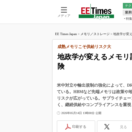
テク
業界
電池／エネル
ア
メディア
特
メ
福田昭の
LS
EE Times Japan
>
メモリ／ストレージ
>
地政学が変え
福田昭の
マ
湯之上隆
成熟メモリこそ供給リスク大
FP
大山聡の
地政学が変えるメモリ
大原雄介
険
ック
リタイア
学漂流記
米中対立や輸出規制の強化によって、DR
世界を「
ている。HBMなど先端メモリは政策や
リスクが広がっている。サプライチェー
踊るバズワ
Buzzwo
く、継続供給やコンプライアンスを重視
この10
2026年05月14日 13時00分 公開
で起こる
製品分解
印刷する
見る