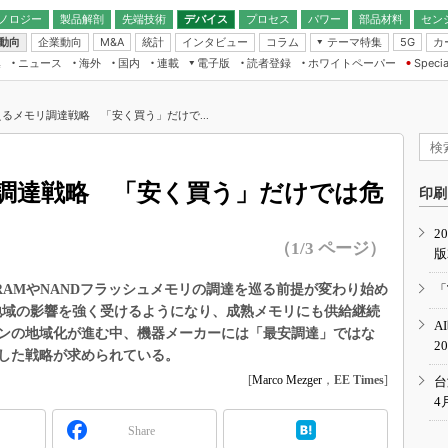
ノロジー
製品解剖
先端技術
デバイス
プロセス
パワー
部品材料
セン
動向
企業動向
統計
インタビュー
コラム
テーマ特集
カ
M&A
5G
ギー
ナログ
無線
集
ニュース
海外
国内
連載
電子版
読者登録
ホワイトペーパー
Specia
フィジカルAI
IoT・エッジコ
モリ
EXPO
Microchip情報
ストレージ通信
EE Times Japan×EDN Japan統合電
エッジAI
子版
I
SEMICON Japan
るメモリ調達戦略 「安く買う」だけで...
デバイス通信
パワーエレクトロニクス
電子ブックレット
イコン
CEATEC
のナノフォーカス
半導体後工程
GA
EdgeTech＋
業界スコープ
調達戦略 「安く買う」だけでは危
読者調査（EE Times Research）
印刷
TECHNO-FRONT
のエレ・組み込みプレイバ
カーボンニュートラル
2
人とくるま展
（1/3 ページ）
版
IoT
直前エンジニアの社会人大
電源設計（EDN Japan）
AMやNANDフラッシュメモリの調達を巡る前提が変わり始め
「
数字」で回してみよう
地域の影響を強く受けるようになり、成熟メモリにも供給継続
エレクトロニクス入門（EDN
A
Japan）
ンの地域化が進む中、機器メーカーには「最安調達」ではな
ード ～Behind the
2
rd
した戦略が求められている。
年で起こったこと、次の10年
[
Marco Mezger
，
EE Times
]
台
こと
4
で探るアジアの新トレンド
Share