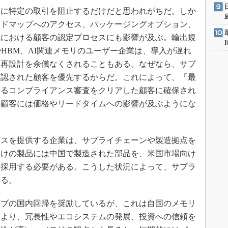
に特定の取引を阻止するだけだと思われがちだ。しか
ードマップへのアクセス、パッケージングオプション、
成における顧客の認定プロセスにも影響が及ぶ。輸出規
やHBM、AI関連メモリのユーザー企業は、導入が遅れ
た再設計を余儀なくされることもある。なぜなら、サプ
承認された顧客を優先するからだ。これによって、「最
するコンプライアンス審査をクリアした顧客に確保され
の顧客には価格やリードタイムへの影響が及ぶようにな
スを提供する企業は、サプライチェーンや製造拠点を
向けの製品には中国で製造された部品を、米国市場向け
を採用する必要がある。こうした状況によって、サプラ
いる。
ブの国内回帰を奨励しているが、これは自国のメモリ
うより、冗長性やエコシステムの発展、投資への信頼を