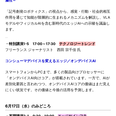
層性～
「記号創発ロボティクス」の視点から、感覚・行動・社会的相互
作用を通じて知能が階層的に生まれるメカニズムを解説し、VLA
モデルやフィジカルAIを含む新時代のエッジAIへの示唆を議論し
ます。
・特別講演1-5 17:00～17:30
テクノロジートレンド
フリーランス ジャーナリスト 西田 宗千佳 氏
コンシューマデバイスを変えるエッジ／オンデバイスAI
スマートフォンからPCまで、多くの製品向けプロセッサーに
「オンデバイスAI向けコア」が搭載されています。一方で、AIが
差別化要因と言われつつ、オンデバイスAIコアの価値はまだ見え
にくい状況です。その価値と今後の活用を予測します。
6月17日（水）のみどころ