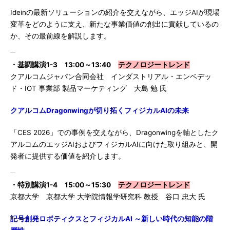
Ideinの最新ソリューションの紹介を交えながら、エッジAIが現場
変革をどのように支え、新たな事業価値の創出に貢献しているの
か、その最前線を解説します。
・基調講演1-3 13:00～13:40
テクノロジートレンド
クアルコムジャパン合同会社 インダストリアル・エンベデッ
ド・IOT 事業部 製品マーケティング 大島 勉 氏
クアルコムDragonwingが切り拓くフィジカルAIの未来
「CES 2026」での事例を交えながら、Dragonwingを軸としたク
アルコムのエッジAIおよびフィジカルAIに向けた取り組みと、開
発者に提供する価値を紹介します。
・特別講演1-4 15:00～15:30
テクノロジートレンド
京都大学 京都大学 大学院情報学研究科 教授 谷口 忠大 氏
記号創発ロボティクスとフィジカルAI ～新しい時代の知能の階