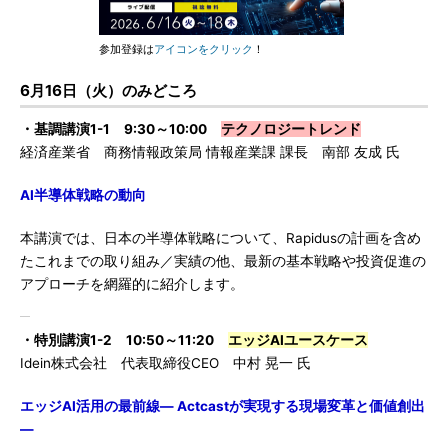
参加登録は
アイコンをクリック
！
6月16日（火）のみどころ
・基調講演1-1 9:30～10:00
テクノロジートレンド
経済産業省 商務情報政策局 情報産業課 課長 南部 友成 氏
AI半導体戦略の動向
本講演では、日本の半導体戦略について、Rapidusの計画を含め
たこれまでの取り組み／実績の他、最新の基本戦略や投資促進の
アプローチを網羅的に紹介します。
・特別講演1-2 10:50～11:20
エッジAIユースケース
Idein株式会社 代表取締役CEO 中村 晃一 氏
エッジAI活用の最前線― Actcastが実現する現場変革と価値創出
―