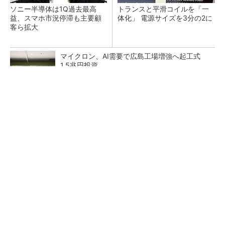
ソニー半導体は1Q過去最高
トランスと平滑コイルを「一
益、スマホ市況停滞も主要顧
体化」 電源サイズを3分の2に
客ら拡大
マイクロン、AI需要で広島工場増強へ起工式
1.5兆円投資
He・ナフサ・レジスト逼迫の続報――半導体工
場停止が回避できている理由
中国最大のDRAMメーカーCXMTがIPOへ 増
産とHBM開発で存在感