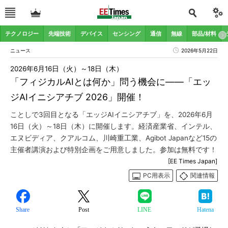
テクノロジー
先端技術
デバイス
センシング
通信
無線
部品/材料
ニュース
2026年5月22日
2026年6月16日（火）～18日（木）
「フィジカルAIとは何か」問う機会に――「エッ
ジAIイニシアチブ 2026」開催！
ことしで3回目となる「エッジAIイニシアチブ」を、2026年6月
16日（火）～18日（木）に開催します。経済産業省、インテル、
エヌビディア、クアルコム、川崎重工業、Agibot Japanなど15の
主催者講演および特別企画をご用意しました。参加は無料です！
[EE Times Japan]
PC用表示
関連情報
Share
Post
LINE
Hatena