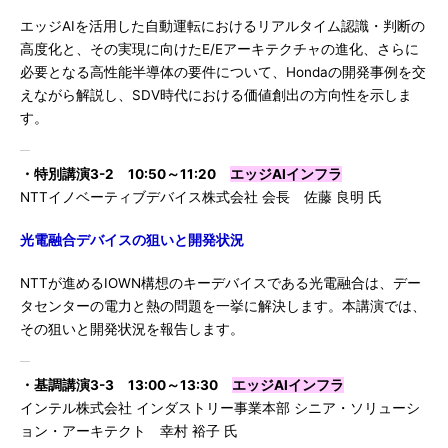
エッジAIを活用した自動運転におけるリアルタイム認識・判断の
高度化と、その実現に向けたE/Eアーキテクチャの進化、さらに
必要となる高性能半導体の要件について、Hondaの開発事例を交
えながら解説し、SDV時代における価値創出の方向性を示しま
す。
・特別講演3-2 10:50～11:20
エッジAIインフラ
NTTイノベーティブデバイス株式会社 会長 佐藤 良明 氏
光電融合デバイスの狙いと開発状況
NTTが進めるIOWN構想のキーデバイスである光電融合は、デー
タセンターの電力と熱の問題を一挙に解決します。本講演では、
その狙いと開発状況を報告します。
・基調講演3-3 13:00～13:30
エッジAIインフラ
インテル株式会社 インダストリー事業本部 シニア・ソリューシ
ョン・アーキテクト 幸村 裕子 氏