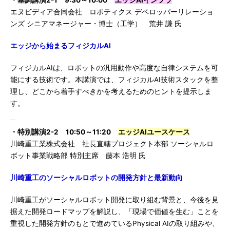
・基調講演2-1 9:30～10:00
エッジAIインフラ
エヌビディア合同会社 ロボティクス デベロッパーリレーショ
ンズ シニアマネージャー・博士（工学） 荒井 謙 氏
エッジから始まるフィジカルAI
フィジカルAIは、ロボットの汎用動作や高度な自律システムを可
能にする技術です。本講演では、フィジカルAI技術スタックを整
理し、どこから着手すべきかを考えるためのヒントを提示しま
す。
・特別講演2-2 10:50～11:20
エッジAIユースケース
川崎重工業株式会社 社長直轄プロジェクト本部 ソーシャルロ
ボット事業戦略部 特別主席 藤本 浩明 氏
川崎重工のソーシャルロボットの開発方針と最新動向
川崎重工がソーシャルロボット開発に取り組む背景と、今後を見
据えた開発ロードマップを解説し、「現場で価値を生む」ことを
重視した開発方針のもとで進めているPhysical AIの取り組みや、