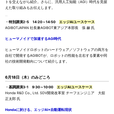
トを交えながら紹介。さらに、汎用人工知能（AGI）時代を見据
えた取り組みもお伝えします。
・特別講演2-5 14:20～14:50
エッジAIユースケース
AGIBOTJAPAN 社長兼AGIBOT東アジア本部長 張 赫 氏
ヒューマノイドで加速するAGI時代
ヒューマノイドロボットのハードウェア／ソフトウェアの両方を
自社で開発するAGIBOTが、ロボットの性能を左右する要素や同
社の技術開発動向について紹介します。
6月18日（木）のみどころ
・基調講演3-1 9:30～10:00
エッジAIユースケース
Honda R&D Co., Ltd. SDV開発改革室 チーフエンジニア 大舘
正太郎 氏
Hondaに於ける、エッジAI×自動運転現状