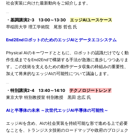
社会実装に向けた最新動向をご紹介します。
・基調講演2-3 13:00～13:30
エッジAIユースケース
早稲田大学 理工学術院 尾形 哲也 氏
End2EndロボットのためのエッジAIとデータエコシステム
Physical AIのキーワードとともに、ロボットの認識だけでなく動
作生成までをEnd2Endで構築する手法が急激に進歩しつつありま
す。この技術を支えるための動作データ収集の枠組みの重要性、
加えて将来的なエッジAIの可能性について議論します。
・特別講演2-4 13:40～14:10
テクノロジートレンド
東京大学 特別教授室 特別教授 黒田 忠広 氏
AIと半導体の未来 ～次世代エッジAI半導体の可能性～
エッジAIを含め、AIの社会実装を持続可能な形で進める上で必要
なことを、トランジスタ技術のロードマップや政府のプロジェク