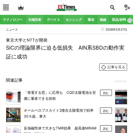
テクノロジー
先端技術
デバイス
センシング
通信
無線
部品/材料
ニュース
2026年5月27日
東京大学とNTTが開発
SiCの理論限界に迫る低損失 AlN系SBDの動作実
証に成功
記事を見る
関連記事
6 Articles
「発電する窓」に応用も CQD太陽電池を安
読む
価に量産できる技術
オールペロブスカイト2接合太陽電池で効率
読む
30％超、東大
反強磁性体で大きなTMR効果 超高速MRAM
読む