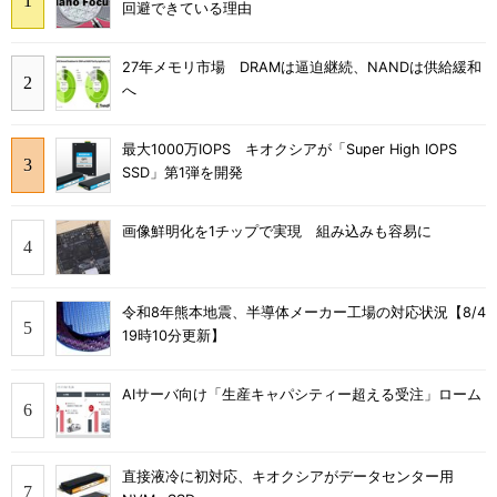
回避できている理由
27年メモリ市場 DRAMは逼迫継続、NANDは供給緩和
へ
最大1000万IOPS キオクシアが「Super High IOPS
SSD」第1弾を開発
画像鮮明化を1チップで実現 組み込みも容易に
令和8年熊本地震、半導体メーカー工場の対応状況【8/4
19時10分更新】
AIサーバ向け「生産キャパシティー超える受注」ローム
直接液冷に初対応、キオクシアがデータセンター用