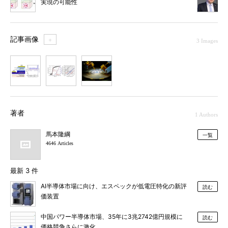
実現の可能性
記事画像
＋
3 Images
1
2
3
著者
1 Authors
馬本隆綱
一覧
4646 Articles
最新 3 件
AI半導体市場に向け、エスペックが低電圧特化の新評
読む
価装置
中国パワー半導体市場、35年に3兆2742億円規模に
読む
価格競争さらに激化