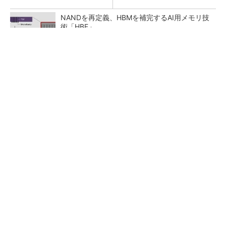
NANDを再定義、HBMを補完するAI用メモリ技
術「HBF」
27年メモリ市場 DRAMは逼迫継続、NANDは
供給緩和へ
村田製作所、26年度1Qは売上高が過去最高
データセンター関連は81％増