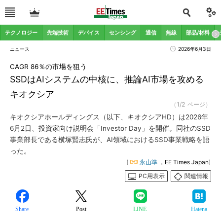
テクノロジー
先端技術
デバイス
センシング
通信
無線
部品/材料
ニュース
2026年6月3日
CAGR 86％の市場を狙う
SSDはAIシステムの中核に、推論AI市場を攻める
キオクシア
（1/2 ページ）
キオクシアホールディングス（以下、キオクシアHD）は2026年
6月2日、投資家向け説明会「Investor Day」を開催。同社のSSD
事業部長である横塚賢志氏が、AI領域におけるSSD事業戦略を語
った。
[
永山準
，EE Times Japan]
PC用表示
関連情報
Share
Post
LINE
Hatena