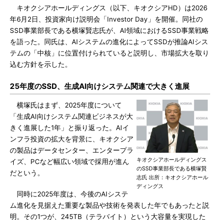
キオクシアホールディングス（以下、キオクシアHD）は2026
年6月2日、投資家向け説明会「Investor Day」を開催。同社の
SSD事業部長である横塚賢志氏が、AI領域におけるSSD事業戦略
を語った。同氏は、AIシステムの進化によってSSDが推論AIシス
テムの「中核」に位置付けられていると説明し、市場拡大を取り
込む方針を示した。
25年度のSSD、生成AI向けシステム関連で大きく進展
横塚氏はまず、2025年度について
「生成AI向けシステム関連ビジネスが大
きく進展した1年」と振り返った。AIイ
ンフラ投資の拡大を背景に、キオクシア
の製品はデータセンター、エンタープラ
キオクシアホールディングス
イズ、PCなど幅広い領域で採用が進ん
のSSD事業部長である横塚賢
だという。
志氏 出所：キオクシアホール
ディングス
同時に2025年度は、今後のAIシステ
ム進化を見据えた重要な製品や技術を発表した年でもあったと説
明。その1つが、245TB（テラバイト）という大容量を実現した