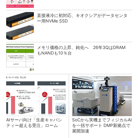
直接液冷に初対応、キオクシアがデータセンタ
ー用NVMe SSD
メモリ価格の上昇、鈍化へ 26年3QはDRAM
もNANDも10％台
AIサーバ向け「生産キャパシ
SoCから実機までフィジカルAI
ティー超える受注」ローム
を一括サポート DMP新拠点で
展開加速