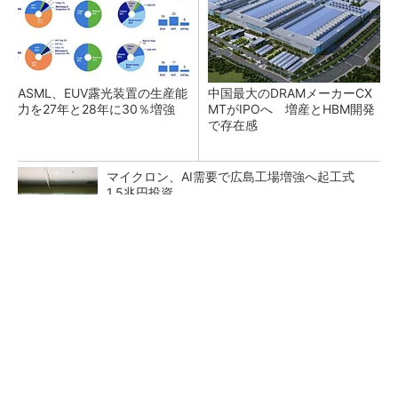
ASML、EUV露光装置の生産能
中国最大のDRAMメーカーCX
力を27年と28年に30％増強
MTがIPOへ 増産とHBM開発
で存在感
マイクロン、AI需要で広島工場増強へ起工式
1.5兆円投資
ソニー半導体は1Q過去最高益、スマホ市況停滞
も主要顧客ら拡大
27年メモリ市場 DRAMは逼迫継続、NANDは
供給緩和へ