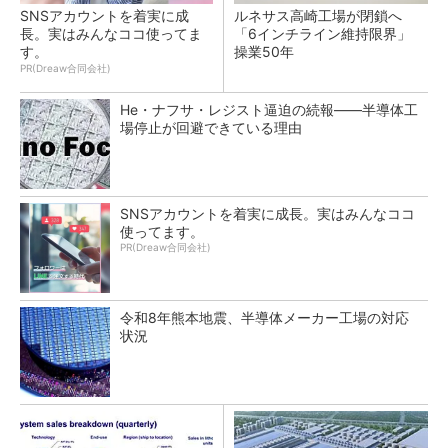
SNSアカウントを着実に成
ルネサス高崎工場が閉鎖へ
長。実はみんなココ使ってま
「6インチライン維持限界」
す。
操業50年
PR(Dreaw合同会社)
He・ナフサ・レジスト逼迫の続報――半導体工
場停止が回避できている理由
SNSアカウントを着実に成長。実はみんなココ
使ってます。
PR(Dreaw合同会社)
令和8年熊本地震、半導体メーカー工場の対応
状況