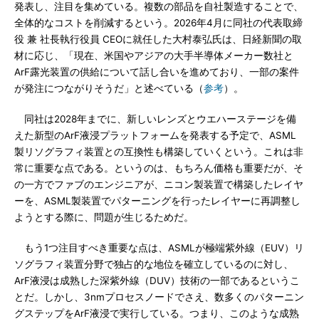
発表し、注目を集めている。複数の部品を自社製造することで、
全体的なコストを削減するという。2026年4月に同社の代表取締
役 兼 社長執行役員 CEOに就任した大村泰弘氏は、日経新聞の取
材に応じ、「現在、米国やアジアの大手半導体メーカー数社と
ArF露光装置の供給について話し合いを進めており、一部の案件
が発注につながりそうだ」と述べている（
参考
）。
同社は2028年までに、新しいレンズとウエハーステージを備
えた新型のArF液浸プラットフォームを発表する予定で、ASML
製リソグラフィ装置との互換性も構築していくという。これは非
常に重要な点である。というのは、もちろん価格も重要だが、そ
の一方でファブのエンジニアが、ニコン製装置で構築したレイヤ
ーを、ASML製装置でパターニングを行ったレイヤーに再調整し
ようとする際に、問題が生じるためだ。
もう1つ注目すべき重要な点は、ASMLが極端紫外線（EUV）リ
ソグラフィ装置分野で独占的な地位を確立しているのに対し、
ArF液浸は成熟した深紫外線（DUV）技術の一部であるというこ
とだ。しかし、3nmプロセスノードでさえ、数多くのパターニン
グステップをArF液浸で実行している。つまり、このような成熟