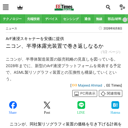
テクノロジー
先端技術
デバイス
センシング
通信
無線
部品/材料
ニュース
2026年6月8日
ArF液浸スキャナーを安価に提供
ニコン、半導体露光装置で巻き返しなるか
（1/2 ページ）
ニコンが、半導体製造装置の販売戦略の見直しを図っている。
2028年までに、新型のArF液浸プラットフォームを発表する予定
で、ASML製リソグラフィ装置との互換性も構築していくとい
う。
[
Majeed Ahmad
，EE Times]
PC用表示
関連情報
Share
Post
LINE
Hatena
ニコンが、同社製リソグラフィ装置の価格を引き下げる計画を