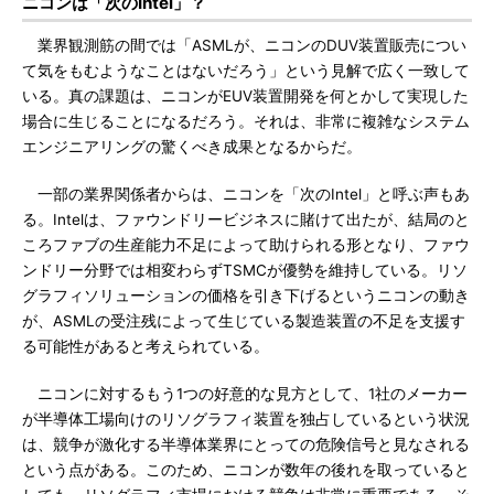
ニコンは「次のIntel」？
業界観測筋の間では「ASMLが、ニコンのDUV装置販売につい
て気をもむようなことはないだろう」という見解で広く一致して
いる。真の課題は、ニコンがEUV装置開発を何とかして実現した
場合に生じることになるだろう。それは、非常に複雑なシステム
エンジニアリングの驚くべき成果となるからだ。
一部の業界関係者からは、ニコンを「次のIntel」と呼ぶ声もあ
る。Intelは、ファウンドリービジネスに賭けて出たが、結局のと
ころファブの生産能力不足によって助けられる形となり、ファウ
ンドリー分野では相変わらずTSMCが優勢を維持している。リソ
グラフィソリューションの価格を引き下げるというニコンの動き
が、ASMLの受注残によって生じている製造装置の不足を支援す
る可能性があると考えられている。
ニコンに対するもう1つの好意的な見方として、1社のメーカー
が半導体工場向けのリソグラフィ装置を独占しているという状況
は、競争が激化する半導体業界にとっての危険信号と見なされる
という点がある。このため、ニコンが数年の後れを取っていると