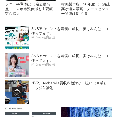
ソニー半導体は1Q過去最高
村田製作所、26年度1Qは売上
益、スマホ市況停滞も主要顧
高が過去最高 データセンタ
客ら拡大
ー関連は81％増
SNSアカウントを着実に成長。実はみんなココ
使ってます。
PR(Dreaw合同会社)
SNSアカウントを着実に成長。実はみんなココ
使ってます。
PR(Dreaw合同会社)
NXP、Ambarella買収を検討か 狙いは車載と
エッジAI強化