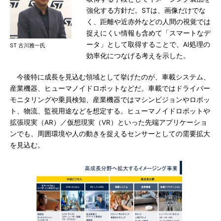
強化する方針だ。STは、画像だけでな
く、距離や近赤外などの人間の視覚では
捉えにくい情報も含めて「スマートなデ
ータ」として取得することで、AI処理の
ST 古川雅一氏
効率化につなげる考えを示した。
今後特に成長を見込む領域として挙げたのが、車載システム、
産業機器、ヒューマノイドロボットなどだ。車載ではドライバー
モニタリングや乗員検知、産業機器ではマシンビジョンやロボッ
ト、物流、監視用途などを想定する。ヒューマノイドロボットや
拡張現実（AR）／仮想現実（VR）といった先端アプリケーショ
ンでも、周囲環境や人の動きを捉えるセンサーとしての需要拡大
を見込む。