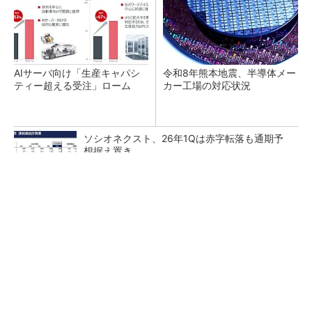
AIサーバ向け「生産キャパシ
令和8年熊本地震、半導体メー
ティー超える受注」ローム
カー工場の対応状況
ソシオネクスト、26年1Qは赤字転落も通期予
想据え置き
ルネサス高崎工場が閉鎖へ 「6インチライン維
持限界」 操業50年
「フィジカルAIは日本がけん引 早く動くべき」
NVIDIA CEO提言