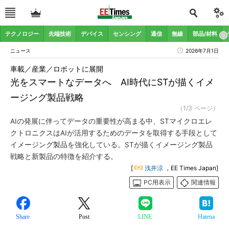
テクノロジー
先端技術
デバイス
センシング
通信
無線
部品/材料
ニュース
2026年7月1日
車載／産業／ロボットに展開
光をスマートなデータへ AI時代にSTが描くイメ
ージング製品戦略
（1/3 ページ）
AIの発展に伴ってデータの重要性が高まる中、STマイクロエレ
クトロニクスはAIが活用するためのデータを取得する手段として
イメージング製品を強化している。STが描くイメージング製品
戦略と新製品の特徴を紹介する。
[
浅井涼
，EE Times Japan]
PC用表示
関連情報
Share
Post
LINE
Hatena