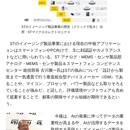
STのイメージング製品事業の歴史［クリックで拡大］ 出
所：STマイクロエレクトロニクス
STのイメージング製品事業における現在の中核アプリケーシ
ョンはスマートフォンやPC向けで、主に顔認証やカメラアシス
トなどに用いられている。ST アナログ・MEMS・センサ製品部
アナログ・MEMS・センサ製品＆スマートフォン コンピテンス
センター 統括部長 古川雅一氏はSTの強みについて「設計から製
造まで一気通貫で行う垂直統合型デバイスメーカー（IDM）であ
ることや、マイコン、プロセッサ、パワー製品なども取りそろえ
ていることが強みだ」と話した。評価環境やソフトウェアも含め
て提案することで、顧客の開発サイクル短縮が期待できるとい
う。
今後は、AIの発展に伴ってデータの重
要性が高まる中、AIが活用するデータを
取得する手段としてイメージング製品を