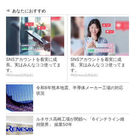
あなたにおすすめ
SNSアカウントを着実に成
SNSアカウントを着実に成
長。実はみんなココ使ってま
長。実はみんなココ使ってま
す。
す。
PR(Dreaw合同会社)
PR(Dreaw合同会社)
令和8年熊本地震、半導体メーカー工場の対応
状況
ルネサス高崎工場が閉鎖へ 「6インチライン維
持限界」 操業50年