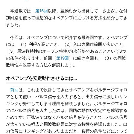
本連載では、
第16回
以降、差動対から出発して、さまざまな付
加回路を使って理想的なオペアンプに近づける方法を紹介してき
ました。
今回は、オペアンプについて紹介する最終回です。オペアンプ
には、（1）利得が高いこと、（2）入出力動作範囲が広いこと、
（3）周波数特性のオープン特性が1次傾斜であることという3つ
の条件があります。前回（
第19回
）に続き今回も、（3）の周波
数特性を改善する方法を解説します。
オペアンプを安定動作させるには…
前回
は、これまで設計してきたオペアンプをボルテージフォロ
アとして使い、パルス信号を入力すると、出力信号に激しいリン
ギングが発生してしまう理由を解説しました。ボルテージフォロ
アにパルス信号を入力したのは、回路の動作や安定性を確認する
ためです。正弦波ではなくパルス信号を使うことで、パルス信号
が含んでいる幅広い周波数範囲に対する特性を確認しました。出
力信号にリンギングがあったままだと、負荷の条件などによって