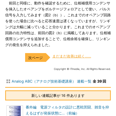
前回と同様に、動作を確認するために、位相補償用コンデンサ
を挿入したオペアンプをボルテージフォロアとして使い、パルス
信号を入力してみます（図2（b））。これまでのオペアンプ回路
を使った場合に比べると応答速度は遅くなっていますが、リンギ
ングは大幅に減っていること分かります。これまでのオペアンプ
回路の出力特性は、前回の図2（b）に掲載してあります。位相補
償用コンデンサを追加することで、位相余裕を確保し、リンギン
グの発生を抑えられました。
まだまだ改善は続く……
Copyright © ITmedia, Inc. All Rights Reserved.
Analog ABC（アナログ技術基礎講座） 連載一覧
全 39 回
新しい連載記事が 16 件あります
番外編 電源フィルタの設計に悪戦苦闘、雑音を抑
えるはずが発振状態に…（前編）