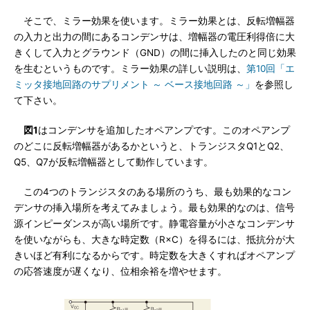
そこで、ミラー効果を使います。ミラー効果とは、反転増幅器
の入力と出力の間にあるコンデンサは、増幅器の電圧利得倍に大
きくして入力とグラウンド（GND）の間に挿入したのと同じ効果
を生むというものです。ミラー効果の詳しい説明は、
第10回「エ
ミッタ接地回路のサプリメント ～ ベース接地回路 ～」
を参照し
て下さい。
図1
はコンデンサを追加したオペアンプです。このオペアンプ
のどこに反転増幅器があるかというと、トランジスタQ1とQ2、
Q5、Q7が反転増幅器として動作しています。
この4つのトランジスタのある場所のうち、最も効果的なコン
デンサの挿入場所を考えてみましょう。最も効果的なのは、信号
源インピーダンスが高い場所です。静電容量が小さなコンデンサ
を使いながらも、大きな時定数（R×C）を得るには、抵抗分が大
きいほど有利になるからです。時定数を大きくすればオペアンプ
の応答速度が遅くなり、位相余裕を増やせます。