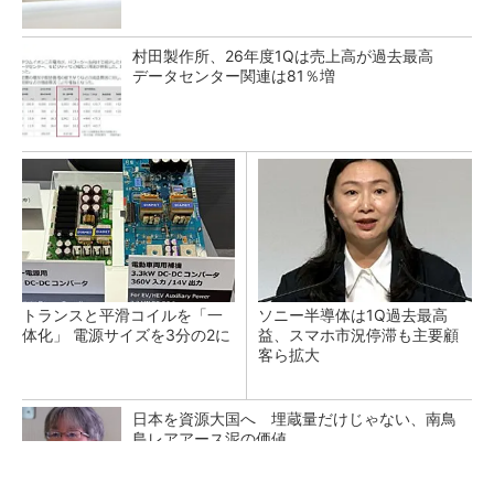
村田製作所、26年度1Qは売上高が過去最高
データセンター関連は81％増
トランスと平滑コイルを「一
ソニー半導体は1Q過去最高
体化」 電源サイズを3分の2に
益、スマホ市況停滞も主要顧
客ら拡大
日本を資源大国へ 埋蔵量だけじゃない、南鳥
島レアアース泥の価値