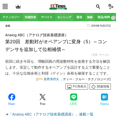
テクノロジー
先端技術
デバイス
センシング
通信
無線
部品/材料
連載
2010年10月27日
Analog ABC（アナログ技術基礎講座）
第20回 差動対がオペアンプに変身（5）～コン
デンサを追加して位相補償～
（1/2 ページ）
前回に続き今回も、増幅回路の周波数特性を改善する方法を解説
します。安定して動作するオペアンプを設計する上で重要なこと
は、十分な位相余裕と利得（ゲイン）余裕を確保することです。
[
美齊津摂夫
，ディー・クルー・テクノロジーズ]
PC用表示
関連情報
Share
Post
LINE
Hatena
→
「Analog ABC（アナログ技術基礎講座）」連載一覧