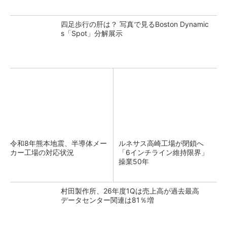
四足歩行の肝は？ 写真で見るBoston Dynamic
s「Spot」分解展示
令和8年熊本地震、半導体メー
ルネサス高崎工場が閉鎖へ
カー工場の対応状況
「6インチライン維持限界」
操業50年
村田製作所、26年度1Qは売上高が過去最高
データセンター関連は81％増