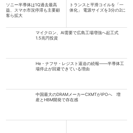
ソニー半導体は1Q過去最高
トランスと平滑コイルを「一
益、スマホ市況停滞も主要顧
体化」 電源サイズを3分の2に
客ら拡大
マイクロン、AI需要で広島工場増強へ起工式
1.5兆円投資
He・ナフサ・レジスト逼迫の続報――半導体工
場停止が回避できている理由
中国最大のDRAMメーカーCXMTがIPOへ 増
産とHBM開発で存在感