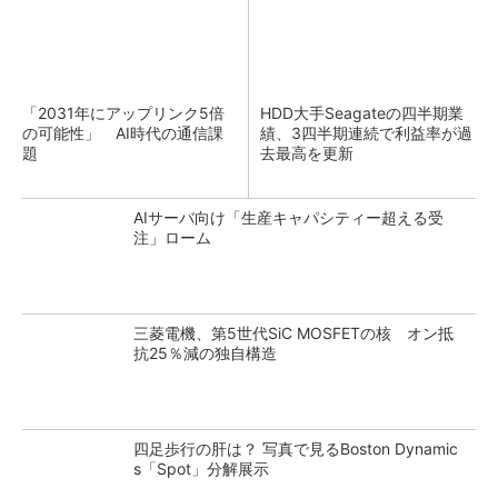
「2031年にアップリンク5倍
HDD大手Seagateの四半期業
の可能性」 AI時代の通信課
績、3四半期連続で利益率が過
題
去最高を更新
AIサーバ向け「生産キャパシティー超える受
注」ローム
三菱電機、第5世代SiC MOSFETの核 オン抵
抗25％減の独自構造
四足歩行の肝は？ 写真で見るBoston Dynamic
s「Spot」分解展示