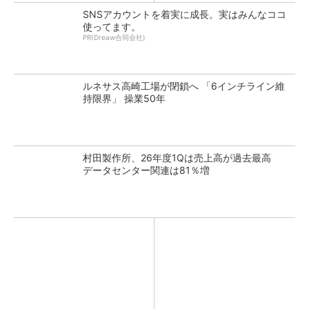
SNSアカウントを着実に成長。実はみんなココ
使ってます。
PR(Dreaw合同会社)
ルネサス高崎工場が閉鎖へ 「6インチライン維
持限界」 操業50年
村田製作所、26年度1Qは売上高が過去最高
データセンター関連は81％増