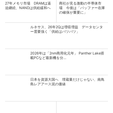
27年メモリ市場 DRAMは逼
商社が見る激動の半導体市
迫継続、NANDは供給緩和へ
場 今後は「バッファー在庫
の確保が重要に」
ルネサス、26年2Qは増収増益 データセンタ
ー需要強く「供給はパツパツ」
2026年は「2nm商用化元年」 Panther Lake搭
載PCなど最新機を分...
日本を資源大国へ 埋蔵量だけじゃない、南鳥
島レアアース泥の価値