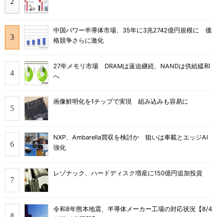
中国パワー半導体市場、35年に3兆2742億円規模に 価
格競争さらに激化
27年メモリ市場 DRAMは逼迫継続、NANDは供給緩和
へ
画像鮮明化を1チップで実現 組み込みも容易に
NXP、Ambarella買収を検討か 狙いは車載とエッジAI
強化
レゾナック、ハードディスク増産に150億円追加投資
令和8年熊本地震、半導体メーカー工場の対応状況【8/4