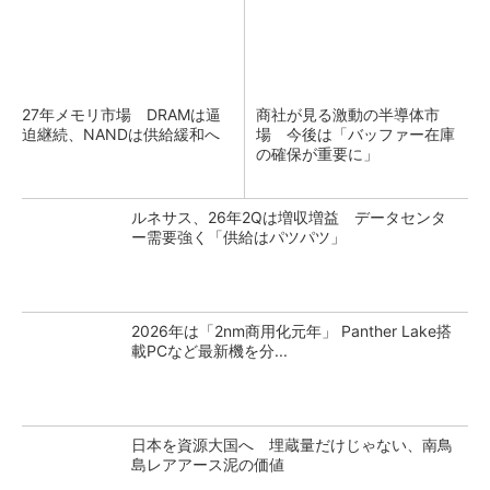
27年メモリ市場 DRAMは逼
商社が見る激動の半導体市
迫継続、NANDは供給緩和へ
場 今後は「バッファー在庫
の確保が重要に」
ルネサス、26年2Qは増収増益 データセンタ
ー需要強く「供給はパツパツ」
2026年は「2nm商用化元年」 Panther Lake搭
載PCなど最新機を分...
日本を資源大国へ 埋蔵量だけじゃない、南鳥
島レアアース泥の価値