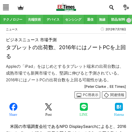
テクノロジー
先端技術
デバイス
センシング
通信
無線
部品/材料
ニュース
2012年7月19日
ビジネスニュース 市場予測
タブレットの出荷数、2016年にはノートPCを上回
る
Appleの「iPad」をはじめとするタブレット端末の出荷台数は、
成熟市場でも新興市場でも、堅調に伸びると予測されている。
2016年にはノートPCの出荷台数を上回る可能性がある。
[Peter Clarke，EE Times]
PC用表示
関連情報
Share
Post
LINE
Hatena
米国の市場調査会社であるNPD DisplaySearchによると、2016