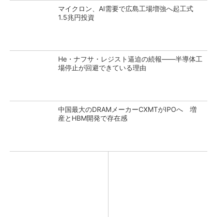
マイクロン、AI需要で広島工場増強へ起工式
1.5兆円投資
He・ナフサ・レジスト逼迫の続報――半導体工
場停止が回避できている理由
中国最大のDRAMメーカーCXMTがIPOへ 増
産とHBM開発で存在感