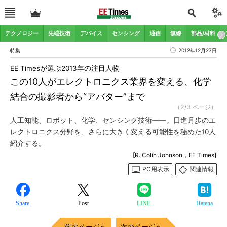
テクノロジー
先端技術
デバイス
センシング
通信
無線
部品/材料
特集
2012年12月27日
EE Timesが選ぶ2013年の注目人物
この10人がエレクトロニクス業界を変える、化学
結合の撮影者から“アバター”まで
（2/3 ページ）
人工知能、ロボット、化学、センシング技術――。日進月歩のエ
レクトロニクス分野を、さらに大きく変える可能性を秘めた10人
紹介する。
[R. Colin Johnson，EE Times]
PC用表示
関連情報
Share
Post
LINE
Hatena
前のページへ
次のページへ