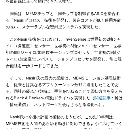
を最前線に立って続けてきた人物だ。
同氏は、MEMSチップと、同チップを制御するASICを接合す
る「Nasiriプロセス」技術を開発し、製造コストが低く使用寿命
の長い、スケーラブルな密封型システムを実現した。
このNasiri技術をはじめとし、InvenSenseは世界初の2軸ジャ
イロ（角速度）センサー、世界初の3軸ジャイロセンサー、世界
初の6軸ジャイロ/加速度モーションプロセッサ、世界初の9軸ジ
ャイロ/加速度/コンパスモーションプロセッサを開発し、常に競
合他社を一歩リードしてきた。
そして、Nasiri氏の最大の業績は、MEMSモーション処理技術
を、従来とは異なるアプリケーション分野に適用したことであ
る。同社の優れた技術は、手首をひねることで回転方向を変えら
れるBlack & Deckerの電動ドライバを実現した（
関連記事
：鍵は
「情報通信」、ネットワーク社会はさらなる進化へ）。
Nasiri氏の今後の計画は極秘のようだが、この先10年間は、
MEMS技術を人間のあらゆる動きに対応できるように広げていく