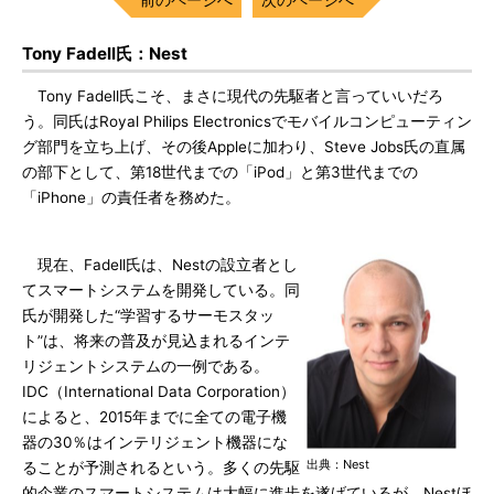
Tony Fadell氏：Nest
Tony Fadell氏こそ、まさに現代の先駆者と言っていいだろ
う。同氏はRoyal Philips Electronicsでモバイルコンピューティン
グ部門を立ち上げ、その後Appleに加わり、Steve Jobs氏の直属
の部下として、第18世代までの「iPod」と第3世代までの
「iPhone」の責任者を務めた。
現在、Fadell氏は、Nestの設立者とし
てスマートシステムを開発している。同
氏が開発した“学習するサーモスタッ
ト”は、将来の普及が見込まれるインテ
リジェントシステムの一例である。
IDC（International Data Corporation）
によると、2015年までに全ての電子機
器の30％はインテリジェント機器にな
出典：Nest
ることが予測されるという。多くの先駆
的企業のスマートシステムは大幅に進歩を遂げているが、Nestほ