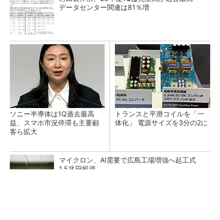
データセンター関連は81％増
ソニー半導体は1Q過去最高
トランスと平滑コイルを「一
益、スマホ市況停滞も主要顧
体化」 電源サイズを3分の2に
客ら拡大
マイクロン、AI需要で広島工場増強へ起工式
1.5兆円投資
He・ナフサ・レジスト逼迫の続報――半導体工
場停止が回避できている理由