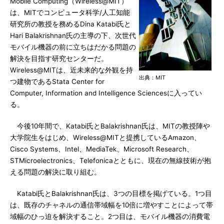
Mobile Computing（Wireless@MIT）
は、MITでコンピュータ科学/人工知能
研究所の教授を務めるDina Katabi氏と
Hari Balakrishnan氏の主導の下、次世代
モバイル機器の前に立ちはだかる問題の
解決を目指す研究センターだ。
Wireless@MITは、近未来的な外観を持
出典：MIT
つ建物であるStata Center for
Computer, Information and Intelligence Sciencesに入ってい
る。
今後10年間で、Katabi氏とBalakrishnan氏は、MITの教授陣や
大学院生をはじめ、Wireless@MITと提携しているAmazon、
Cisco Systems、Intel、MediaTek、Microsoft Research、
STMicroelectronics、Telefonicaとともに、現在の無線技術が抱
える問題の解決に取り組む。
Katabi氏とBalakrishnan氏は、3つの目標を掲げている。1つ目
は、既存のチャネルの通信帯域幅を10倍に増やすことによって帯
域幅のひっ迫を解決すること。2つ目は、モバイル機器の消費電