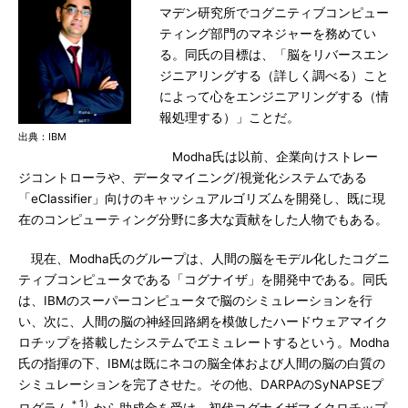
マデン研究所でコグニティブコンピュー
ティング部門のマネジャーを務めてい
る。同氏の目標は、「脳をリバースエン
ジニアリングする（詳しく調べる）こと
によって心をエンジニアリングする（情
報処理する）」ことだ。
出典：IBM
Modha氏は以前、企業向けストレー
ジコントローラや、データマイニング/視覚化システムである
「eClassifier」向けのキャッシュアルゴリズムを開発し、既に現
在のコンピューティング分野に多大な貢献をした人物でもある。
現在、Modha氏のグループは、人間の脳をモデル化したコグニ
ティブコンピュータである「コグナイザ」を開発中である。同氏
は、IBMのスーパーコンピュータで脳のシミュレーションを行
い、次に、人間の脳の神経回路網を模倣したハードウェアマイク
ロチップを搭載したシステムでエミュレートするという。Modha
氏の指揮の下、IBMは既にネコの脳全体および人間の脳の白質の
シミュレーションを完了させた。その他、DARPAのSyNAPSEプ
＊1）
ログラム
から助成金を受け、初代コグナイザマイクロチップ