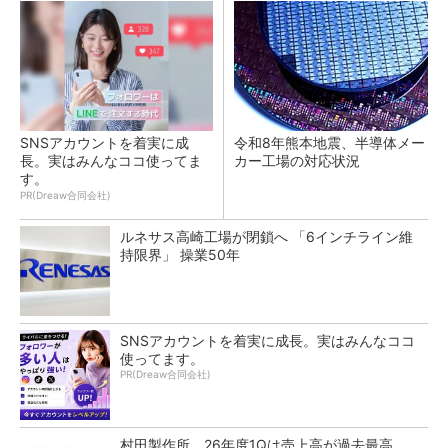
SNSアカウントを着実に成
令和8年熊本地震、半導体メー
長。実はみんなココ使ってま
カー工場の対応状況
す。
PR(Dreaw合同会社)
ルネサス高崎工場が閉鎖へ 「6インチライン維
持限界」 操業50年
SNSアカウントを着実に成長。実はみんなココ
使ってます。
PR(Dreaw合同会社)
村田製作所、26年度1Qは売上高が過去最高